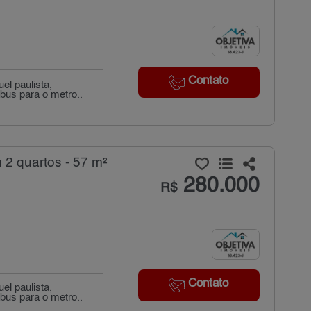
Contato
l paulista,
ibus para o metro..
2 quartos - 57 m²
280.000
R$
Contato
l paulista,
ibus para o metro..