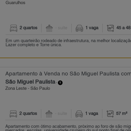
Guarulhos
2 quartos
- suíte
1 vaga
45 a 48
Em um quarteirão rodeado de infraestrutura, na melhor localizaçã
Lazer completo e Torre única.
Apartamento à Venda no São Miguel Paulista com 
São Miguel Paulista
-
Zona Leste - São Paulo
2 quartos
- suíte
1 vaga
57 m²
Apartamento com ótimo acabamento, próximo ao foro de são migue
mercados, escolas, universidade cruzeiro do sul ponto final de on