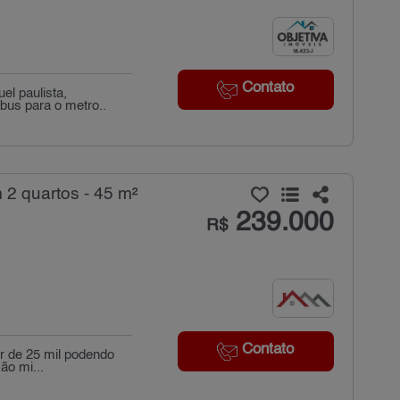
Contato
l paulista,
ibus para o metro..
2 quartos - 45 m²
239.000
R$
Contato
r de 25 mil podendo
ão mi...