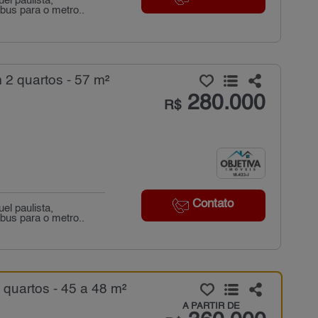
l paulista,
ibus para o metro..
2 quartos - 57 m²
280.000
R$
Contato
l paulista,
ibus para o metro..
quartos - 45 a 48 m²
A PARTIR DE