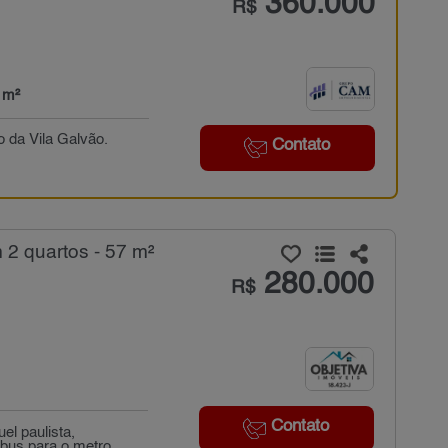
360.000
R$
 m²
o da Vila Galvão.
Contato
2 quartos - 57 m²
280.000
R$
Contato
l paulista,
ibus para o metro..