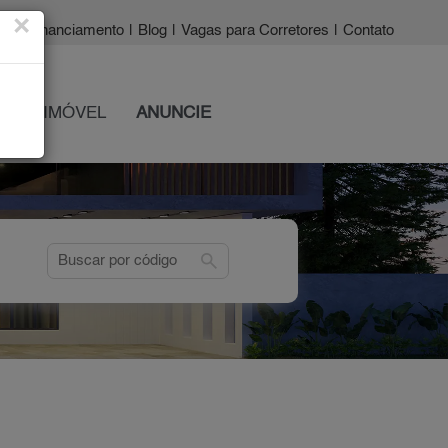
×
a?
|
Financiamento
|
Blog
|
Vagas para Corretores
|
Contato
 SEU IMÓVEL
ANUNCIE
search