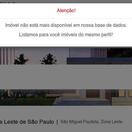
PAULO
O que Procur
Atenção!
Imóvel não está mais disponível em nossa base de dados.
GAR
IMÓVEIS NOVOS
IMOBILIÁRIAS
OFEREÇA
Listamos para você imóveis do mesmo perfil!
a Leste de São Paulo
São Miguel Paulista, Zona Leste