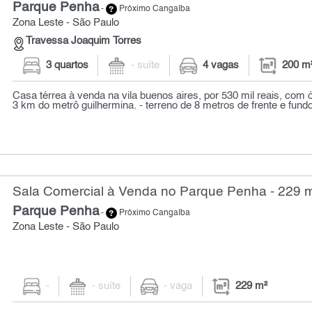
Parque Penha
-
Próximo Cangaíba
Zona Leste - São Paulo
Travessa Joaquim Torres
3 quartos
- suíte
4 vagas
200 m
Casa térrea à venda na vila buenos aires, por 530 mil reais, com ó
3 km do metrô guilhermina. - terreno de 8 metros de frente e fundo
Sala Comercial à Venda no Parque Penha - 229 
Parque Penha
-
Próximo Cangaíba
Zona Leste - São Paulo
-
- suíte
- vaga
229 m²