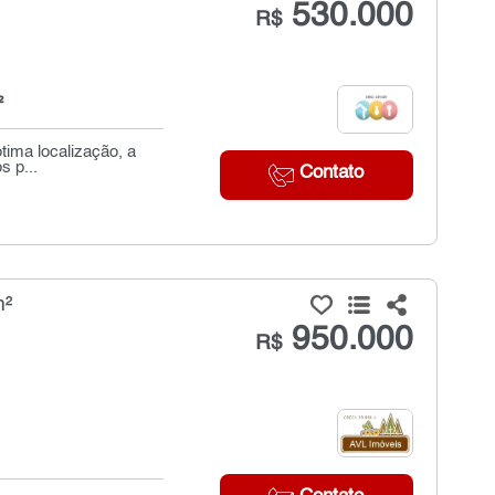
530.000
R$
²
tima localização, a
s p...
Contato
m²
950.000
R$