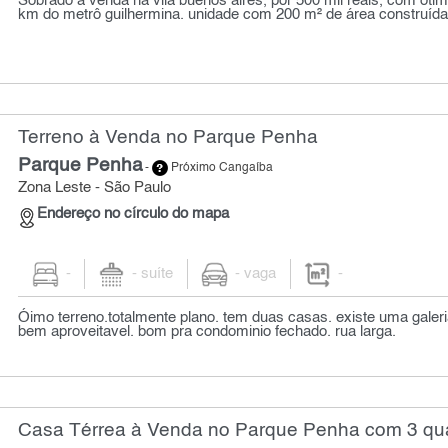
Sobrado à venda na vila buenos aires, por 500 mil reais, com ótim
km do metrô guilhermina. unidade com 200 m² de área construída, 
Terreno à Venda no Parque Penha
Parque Penha
-
Próximo Cangaíba
Zona Leste - São Paulo
Endereço no círculo do mapa
-
- suíte
- vaga
-
Óimo terreno.totalmente plano. tem duas casas. existe uma galer
bem aproveitavel. bom pra condominio fechado. rua larga.
Casa Térrea à Venda no Parque Penha com 3 qua