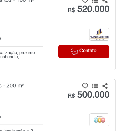
rtos - 160 m²
520.000
R$
²
Contato
calização, próximo
nchonete, ...
 - 200 m²
500.000
R$
²