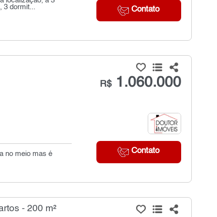
a localização, a 3
3 dormit...
Contato
1.060.000
R$
Contato
ia no meio mas é
rtos - 200 m²