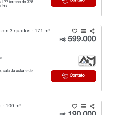
Contato
 | ?? terreno de 378
tes ...
om 3 quartos - 171 m²
599.000
R$
²
 sala de estar e de
Contato
 - 100 m²
190.000