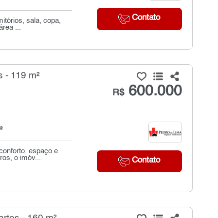
Contato
tórios, sala, copa,
rea ...
 - 119 m²
600.000
R$
²
conforto, espaço e
os, o imóv...
Contato