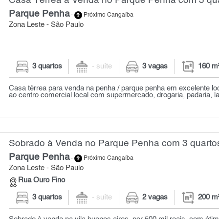
Casa Térrea à Venda no Parque Penha com 3 qua
Parque Penha
-
Próximo Cangaíba
Zona Leste - São Paulo
3 quartos
- suíte
3 vagas
160 m
Casa térrea para venda na penha / parque penha em excelente lo
ao centro comercial local com supermercado, drogaria, padaria, la
Sobrado à Venda no Parque Penha com 3 quartos
Parque Penha
-
Próximo Cangaíba
Zona Leste - São Paulo
Rua Ouro Fino
3 quartos
- suíte
2 vagas
200 m