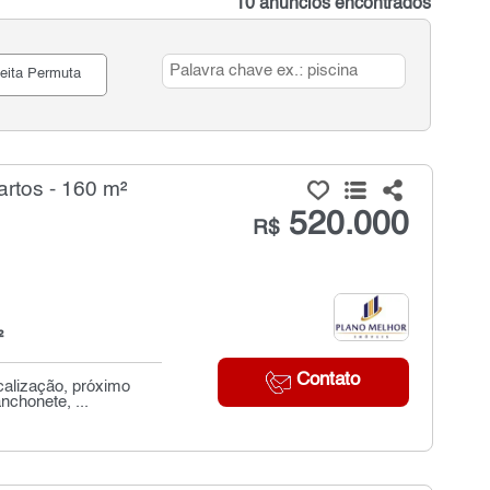
10 anúncios encontrados
eita Permuta
rtos - 160 m²
520.000
R$
²
Contato
calização, próximo
nchonete, ...