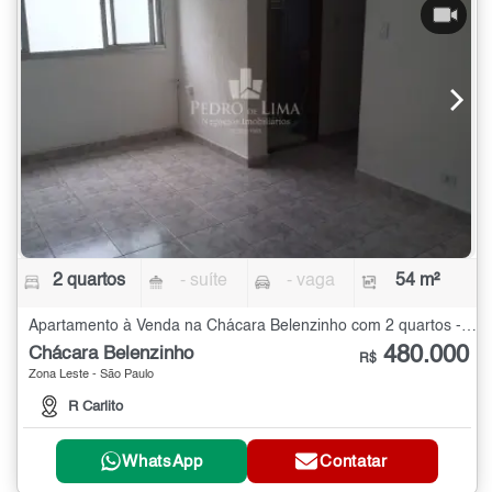
2 quartos
- suíte
- vaga
54 m²
Apartamento à Venda na Chácara Belenzinho com 2 quartos - 54 m²
480.000
Chácara Belenzinho
R$
Zona Leste - São Paulo
R Carlito
WhatsApp
Contatar