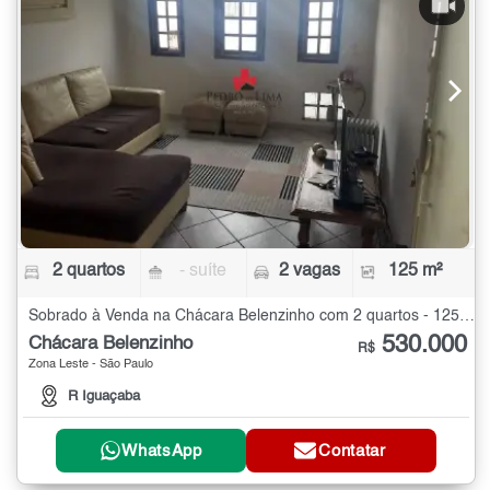
2 quartos
- suíte
2 vagas
125 m²
Sobrado à Venda na Chácara Belenzinho com 2 quartos - 125 m²
530.000
Chácara Belenzinho
R$
Zona Leste - São Paulo
R Iguaçaba
WhatsApp
Contatar