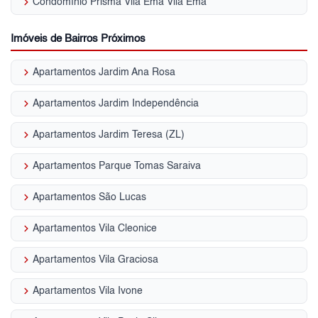
keyboard_arrow_right
Condomínio Prisma Vila Ema Vila Ema
Imóveis de Bairros Próximos
keyboard_arrow_right
Apartamentos Jardim Ana Rosa
keyboard_arrow_right
Apartamentos Jardim Independência
keyboard_arrow_right
Apartamentos Jardim Teresa (ZL)
keyboard_arrow_right
Apartamentos Parque Tomas Saraiva
keyboard_arrow_right
Apartamentos São Lucas
keyboard_arrow_right
Apartamentos Vila Cleonice
keyboard_arrow_right
Apartamentos Vila Graciosa
keyboard_arrow_right
Apartamentos Vila Ivone