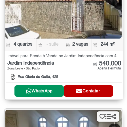
4 quartos
- suíte
2 vagas
244 m²
Imóvel para Renda à Venda no Jardim Independência com 4 quartos - 244 m²
540.000
Jardim Independência
R$
Aceita Permuta
Zona Leste - São Paulo
Rua Glória do Goitá, 428
WhatsApp
Contatar