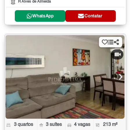
R Alves de Almeida
WhatsApp
Contatar
3 quartos
3 suítes
4 vagas
213 m²