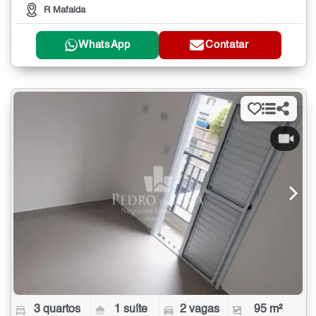
R Mafalda
WhatsApp
Contatar
3 quartos
1 suíte
2 vagas
95 m²