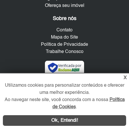
Ofereça seu imóvel
Sobre nós
Contato
Mapa do Site
Política de Privacidade
Trabalhe Conosco
Verificada por
X
Redes Sociais
Utilizamos cookies para personalizar conteúdos e oferecer
uma melhor experiência.
Ao navegar neste site, você concorda com a nossa
Política
de Cookies
.
Ok, Entendi!