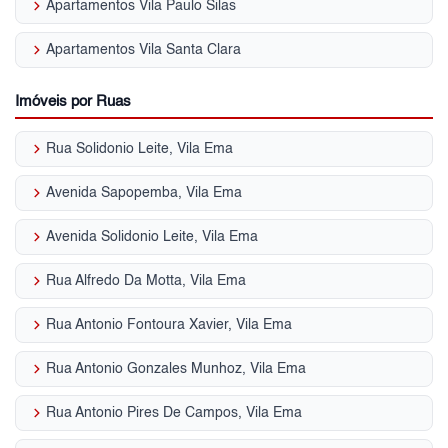
keyboard_arrow_right
Apartamentos Vila Paulo Silas
keyboard_arrow_right
Apartamentos Vila Santa Clara
Imóveis por Ruas
keyboard_arrow_right
Rua Solidonio Leite, Vila Ema
keyboard_arrow_right
Avenida Sapopemba, Vila Ema
keyboard_arrow_right
Avenida Solidonio Leite, Vila Ema
keyboard_arrow_right
Rua Alfredo Da Motta, Vila Ema
keyboard_arrow_right
Rua Antonio Fontoura Xavier, Vila Ema
keyboard_arrow_right
Rua Antonio Gonzales Munhoz, Vila Ema
keyboard_arrow_right
Rua Antonio Pires De Campos, Vila Ema