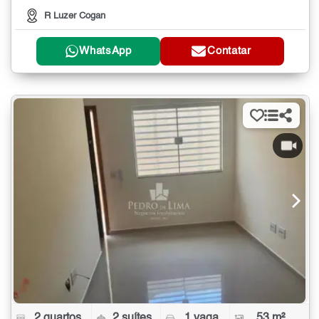
R Luzer Cogan
WhatsApp
Contatar
2 quartos
2 suítes
1 vaga
53 m²