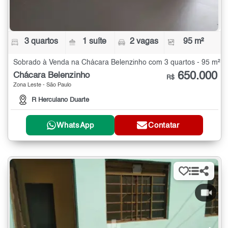
3 quartos
1 suíte
2 vagas
95 m²
Sobrado à Venda na Chácara Belenzinho com 3 quartos - 95 m²
650.000
Chácara Belenzinho
R$
Zona Leste - São Paulo
R Herculano Duarte
WhatsApp
Contatar