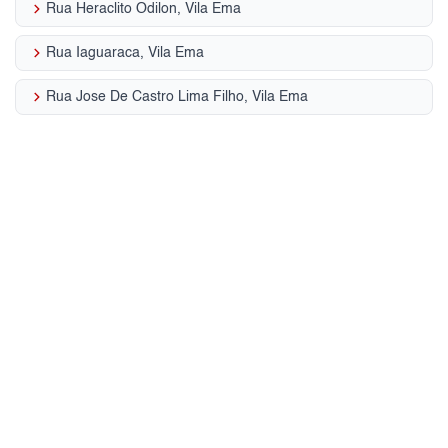
keyboard_arrow_right
Rua Heraclito Odilon, Vila Ema
keyboard_arrow_right
Rua Iaguaraca, Vila Ema
keyboard_arrow_right
Rua Jose De Castro Lima Filho, Vila Ema