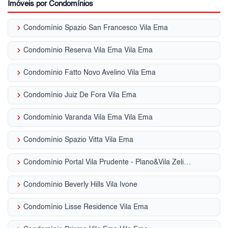
Imóveis por Condomínios
keyboard_arrow_right
Condomínio Spazio San Francesco Vila Ema
keyboard_arrow_right
Condomínio Reserva Vila Ema Vila Ema
keyboard_arrow_right
Condomínio Fatto Novo Avelino Vila Ema
keyboard_arrow_right
Condomínio Juiz De Fora Vila Ema
keyboard_arrow_right
Condomínio Varanda Vila Ema Vila Ema
keyboard_arrow_right
Condomínio Spazio Vitta Vila Ema
keyboard_arrow_right
Condomínio Portal Vila Prudente - Plano&Vila Zelina Vila Graciosa
keyboard_arrow_right
Condomínio Beverly Hills Vila Ivone
keyboard_arrow_right
Condomínio Lisse Residence Vila Ema