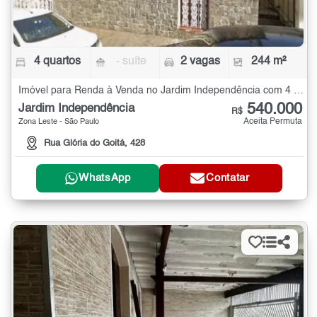
4 quartos
- suíte
2 vagas
244 m²
Imóvel para Renda à Venda no Jardim Independência com 4 quartos - 244 m²
540.000
Jardim Independência
R$
Aceita Permuta
Zona Leste - São Paulo
Rua Glória do Goitá, 428
WhatsApp
Contatar