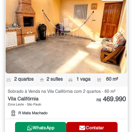
2 quartos
2 suítes
1 vaga
60 m²
Sobrado à Venda na Vila Califórnia com 2 quartos - 60 m²
469.990
Vila Califórnia
R$
Zona Leste - São Paulo
R Mata Machado
WhatsApp
Contatar