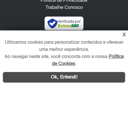
Política de Privacidade
Trabalhe Conosco
Verificada por
X
Redes Sociais
Utilizamos cookies para personalizar conteúdos e oferecer
uma melhor experiência.
Ao navegar neste site, você concorda com a nossa
Política
de Cookies
.
Ok, Entendi!
Área exclusiva aos anunciantes,
acesse sua conta: