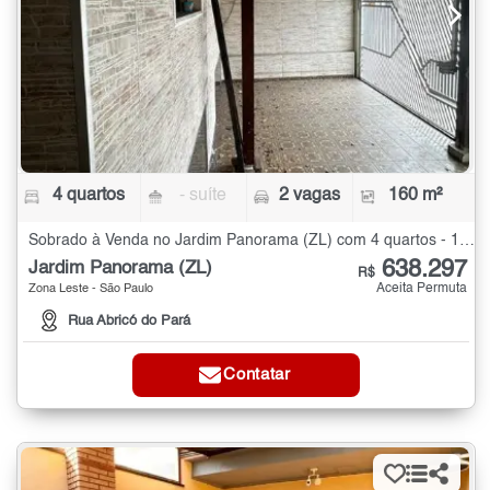
4 quartos
- suíte
2 vagas
160 m²
Sobrado à Venda no Jardim Panorama (ZL) com 4 quartos - 160 m²
638.297
Jardim Panorama (ZL)
R$
Aceita Permuta
Zona Leste - São Paulo
Rua Abricó do Pará
Contatar