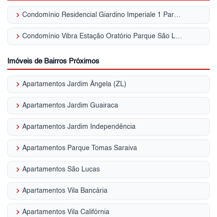
keyboard_arrow_right
Condomínio Residencial Giardino Imperiale 1 Parque São Lucas
keyboard_arrow_right
Condomínio Vibra Estação Oratório Parque São Lucas
Imóveis de Bairros Próximos
keyboard_arrow_right
Apartamentos Jardim Ângela (ZL)
keyboard_arrow_right
Apartamentos Jardim Guairaca
keyboard_arrow_right
Apartamentos Jardim Independência
keyboard_arrow_right
Apartamentos Parque Tomas Saraiva
keyboard_arrow_right
Apartamentos São Lucas
keyboard_arrow_right
Apartamentos Vila Bancária
keyboard_arrow_right
Apartamentos Vila Califórnia