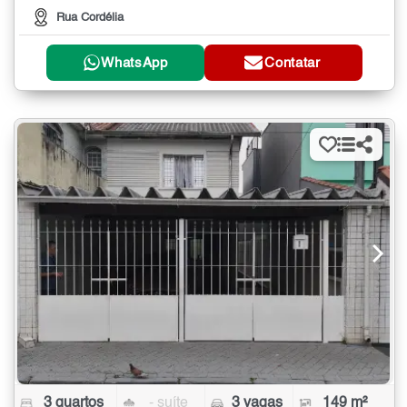
Rua Cordélia
WhatsApp
Contatar
3 quartos
- suíte
3 vagas
149 m²