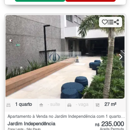
1 quarto
- suíte
- vaga
27 m²
Apartamento à Venda no Jardim Independência com 1 quarto - 27 m²
235.000
Jardim Independência
R$
Aceita Permuta
Zona Leste - São Paulo