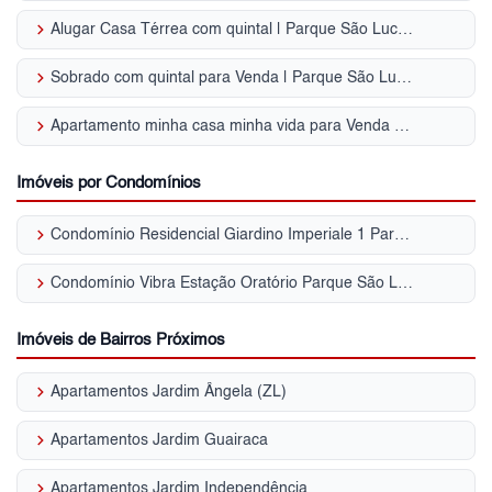
keyboard_arrow_right
Alugar Casa Térrea com quintal | Parque São Lucas
keyboard_arrow_right
Sobrado com quintal para Venda | Parque São Lucas
keyboard_arrow_right
Apartamento minha casa minha vida para Venda | Parque São Lucas
Imóveis por Condomínios
keyboard_arrow_right
Condomínio Residencial Giardino Imperiale 1 Parque São Lucas
keyboard_arrow_right
Condomínio Vibra Estação Oratório Parque São Lucas
Imóveis de Bairros Próximos
keyboard_arrow_right
Apartamentos Jardim Ângela (ZL)
keyboard_arrow_right
Apartamentos Jardim Guairaca
keyboard_arrow_right
Apartamentos Jardim Independência