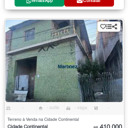
WhatsApp
Contatar
-
- suíte
- vaga
-
Terreno à Venda na Cidade Continental
410.000
Cidade Continental