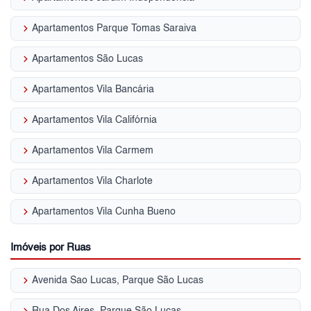
keyboard_arrow_right
Apartamentos Parque Tomas Saraiva
keyboard_arrow_right
Apartamentos São Lucas
keyboard_arrow_right
Apartamentos Vila Bancária
keyboard_arrow_right
Apartamentos Vila Califórnia
keyboard_arrow_right
Apartamentos Vila Carmem
keyboard_arrow_right
Apartamentos Vila Charlote
keyboard_arrow_right
Apartamentos Vila Cunha Bueno
Imóveis por Ruas
keyboard_arrow_right
Avenida Sao Lucas, Parque São Lucas
keyboard_arrow_right
Rua Dos Aires, Parque São Lucas