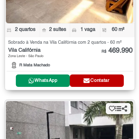
2 quartos
2 suítes
1 vaga
60 m²
Sobrado à Venda na Vila Califórnia com 2 quartos - 60 m²
469.990
Vila Califórnia
R$
Zona Leste - São Paulo
R Mata Machado
WhatsApp
Contatar