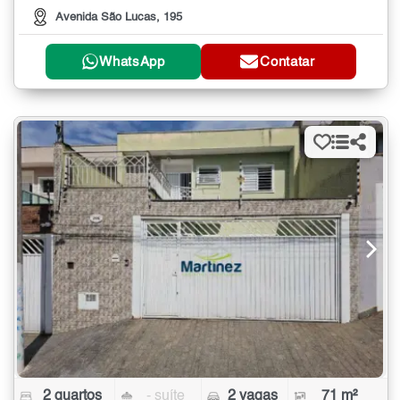
Avenida São Lucas, 195
WhatsApp
Contatar
2 quartos
- suíte
2 vagas
71 m²