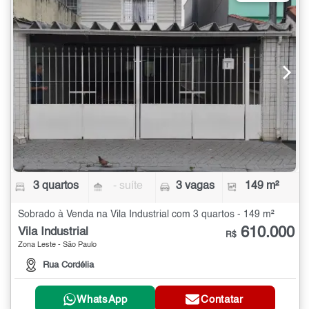
3 quartos
- suíte
3 vagas
149 m²
Sobrado à Venda na Vila Industrial com 3 quartos - 149 m²
610.000
Vila Industrial
R$
Zona Leste - São Paulo
Rua Cordélia
WhatsApp
Contatar