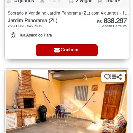
4 quartos
- suíte
2 vagas
160 m²
Sobrado à Venda no Jardim Panorama (ZL) com 4 quartos - 160 m²
638.297
Jardim Panorama (ZL)
R$
Aceita Permuta
Zona Leste - São Paulo
Rua Abricó do Pará
Contatar