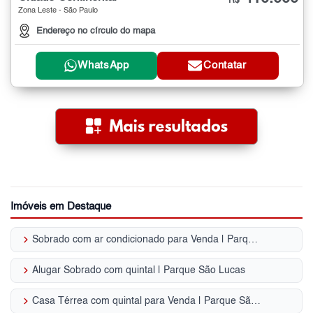
R$
Zona Leste - São Paulo
Endereço no círculo do mapa
WhatsApp
Contatar
Imóveis em Destaque
keyboard_arrow_right
Sobrado com ar condicionado para Venda | Parque São Lucas
keyboard_arrow_right
Alugar Sobrado com quintal | Parque São Lucas
keyboard_arrow_right
Casa Térrea com quintal para Venda | Parque São Lucas