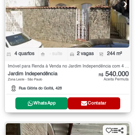
4 quartos
- suíte
2 vagas
244 m²
Imóvel para Renda à Venda no Jardim Independência com 4 quartos - 244 m²
540.000
Jardim Independência
R$
Aceita Permuta
Zona Leste - São Paulo
Rua Glória do Goitá, 428
WhatsApp
Contatar