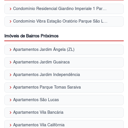
keyboard_arrow_right
Condomínio Residencial Giardino Imperiale 1 Parque São Lucas
keyboard_arrow_right
Condomínio Vibra Estação Oratório Parque São Lucas
Imóveis de Bairros Próximos
keyboard_arrow_right
Apartamentos Jardim Ângela (ZL)
keyboard_arrow_right
Apartamentos Jardim Guairaca
keyboard_arrow_right
Apartamentos Jardim Independência
keyboard_arrow_right
Apartamentos Parque Tomas Saraiva
keyboard_arrow_right
Apartamentos São Lucas
keyboard_arrow_right
Apartamentos Vila Bancária
keyboard_arrow_right
Apartamentos Vila Califórnia