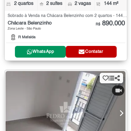
2 quartos
2 suítes
2 vagas
144 m²
Sobrado à Venda na Chácara Belenzinho com 2 quartos - 144 m²
890.000
Chácara Belenzinho
R$
Zona Leste - São Paulo
R Mafalda
WhatsApp
Contatar