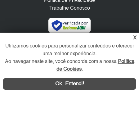
Política de Privacidade
Trabalhe Conosco
Verificada por
X
Redes Sociais
Utilizamos cookies para personalizar conteúdos e oferecer
uma melhor experiência.
Ao navegar neste site, você concorda com a nossa
Política
de Cookies
.
Ok, Entendi!
Área exclusiva aos anunciantes,
acesse sua conta: