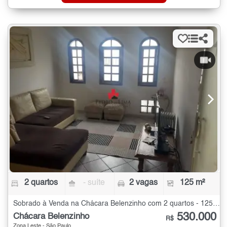
2 quartos
- suíte
2 vagas
125 m²
Sobrado à Venda na Chácara Belenzinho com 2 quartos - 125 m²
530.000
Chácara Belenzinho
R$
Zona Leste - São Paulo