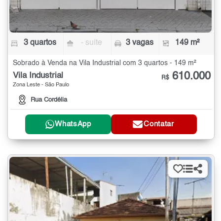
3 quartos
- suíte
3 vagas
149 m²
Sobrado à Venda na Vila Industrial com 3 quartos - 149 m²
610.000
Vila Industrial
R$
Zona Leste - São Paulo
Rua Cordélia
WhatsApp
Contatar