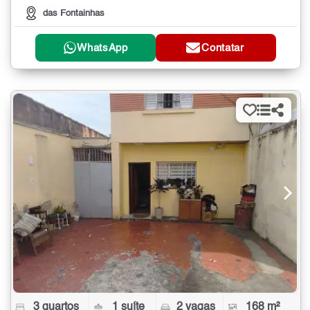
das Fontainhas
WhatsApp
Contatar
3 quartos
1 suíte
2 vagas
168 m²