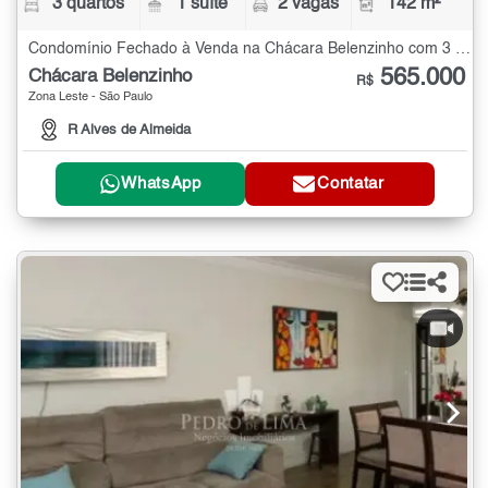
3 quartos
1 suíte
2 vagas
142 m²
Condomínio Fechado à Venda na Chácara Belenzinho com 3 quartos - 142 m²
565.000
Chácara Belenzinho
R$
Zona Leste - São Paulo
R Alves de Almeida
WhatsApp
Contatar