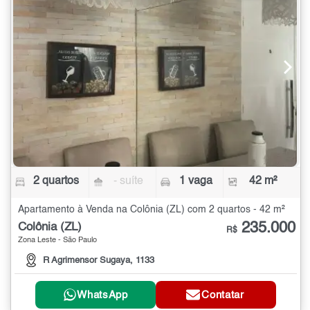
2 quartos
- suíte
1 vaga
42 m²
Apartamento à Venda na Colônia (ZL) com 2 quartos - 42 m²
235.000
Colônia (ZL)
R$
Zona Leste - São Paulo
R Agrimensor Sugaya, 1133
WhatsApp
Contatar