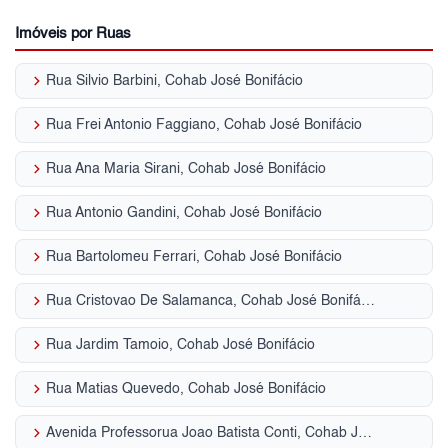
Imóveis por Ruas
keyboard_arrow_right
Rua Silvio Barbini, Cohab José Bonifácio
keyboard_arrow_right
Rua Frei Antonio Faggiano, Cohab José Bonifácio
keyboard_arrow_right
Rua Ana Maria Sirani, Cohab José Bonifácio
keyboard_arrow_right
Rua Antonio Gandini, Cohab José Bonifácio
keyboard_arrow_right
Rua Bartolomeu Ferrari, Cohab José Bonifácio
keyboard_arrow_right
Rua Cristovao De Salamanca, Cohab José Bonifácio
keyboard_arrow_right
Rua Jardim Tamoio, Cohab José Bonifácio
keyboard_arrow_right
Rua Matias Quevedo, Cohab José Bonifácio
keyboard_arrow_right
Avenida Professorua Joao Batista Conti, Cohab José Bonifácio