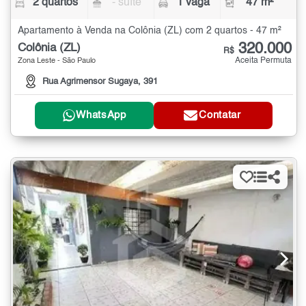
2 quartos
- suíte
1 vaga
47 m²
Apartamento à Venda na Colônia (ZL) com 2 quartos - 47 m²
320.000
Colônia (ZL)
R$
Aceita Permuta
Zona Leste - São Paulo
Rua Agrimensor Sugaya, 391
WhatsApp
Contatar