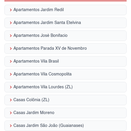
keyboard_arrow_right
Apartamentos Jardim Redil
keyboard_arrow_right
Apartamentos Jardim Santa Etelvina
keyboard_arrow_right
Apartamentos José Bonifacio
keyboard_arrow_right
Apartamentos Parada XV de Novembro
keyboard_arrow_right
Apartamentos Vila Brasil
keyboard_arrow_right
Apartamentos Vila Cosmopolita
keyboard_arrow_right
Apartamentos Vila Lourdes (ZL)
keyboard_arrow_right
Casas Colônia (ZL)
keyboard_arrow_right
Casas Jardim Moreno
keyboard_arrow_right
Casas Jardim São João (Guaianases)