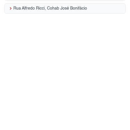
keyboard_arrow_right
Rua Alfredo Ricci, Cohab José Bonifácio