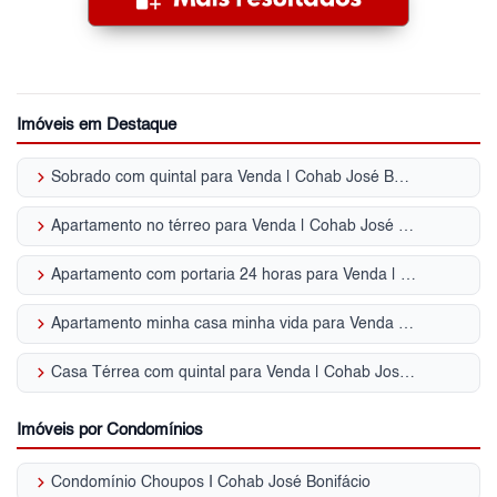
Imóveis em Destaque
keyboard_arrow_right
Sobrado com quintal para Venda | Cohab José Bonifácio
keyboard_arrow_right
Apartamento no térreo para Venda | Cohab José Bonifácio
keyboard_arrow_right
Apartamento com portaria 24 horas para Venda | Cohab José Bonifácio
keyboard_arrow_right
Apartamento minha casa minha vida para Venda | Cohab José Bonifácio
keyboard_arrow_right
Casa Térrea com quintal para Venda | Cohab José Bonifácio
Imóveis por Condomínios
keyboard_arrow_right
Condomínio Choupos I Cohab José Bonifácio