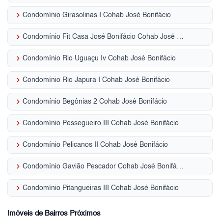
keyboard_arrow_right
Condomínio Girasolinas I Cohab José Bonifácio
keyboard_arrow_right
Condomínio Fit Casa José Bonifácio Cohab José Bonifácio
keyboard_arrow_right
Condomínio Rio Uguaçu Iv Cohab José Bonifácio
keyboard_arrow_right
Condomínio Rio Japura I Cohab José Bonifácio
keyboard_arrow_right
Condomínio Begônias 2 Cohab José Bonifácio
keyboard_arrow_right
Condomínio Pessegueiro III Cohab José Bonifácio
keyboard_arrow_right
Condomínio Pelicanos II Cohab José Bonifácio
keyboard_arrow_right
Condomínio Gavião Pescador Cohab José Bonifácio
keyboard_arrow_right
Condomínio Pitangueiras III Cohab José Bonifácio
Imóveis de Bairros Próximos