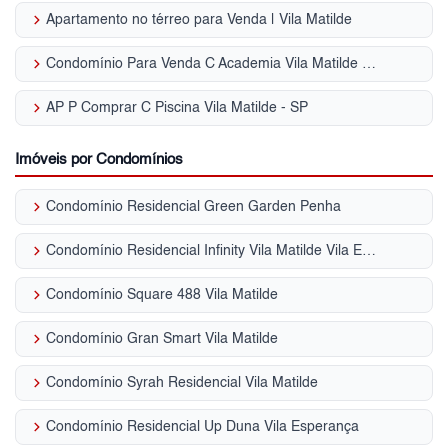
keyboard_arrow_right
Apartamento no térreo para Venda | Vila Matilde
keyboard_arrow_right
Condomínio Para Venda C Academia Vila Matilde - SP
keyboard_arrow_right
AP P Comprar C Piscina Vila Matilde - SP
Imóveis por Condomínios
keyboard_arrow_right
Condomínio Residencial Green Garden Penha
keyboard_arrow_right
Condomínio Residencial Infinity Vila Matilde Vila Esperança
keyboard_arrow_right
Condomínio Square 488 Vila Matilde
keyboard_arrow_right
Condomínio Gran Smart Vila Matilde
keyboard_arrow_right
Condomínio Syrah Residencial Vila Matilde
keyboard_arrow_right
Condomínio Residencial Up Duna Vila Esperança