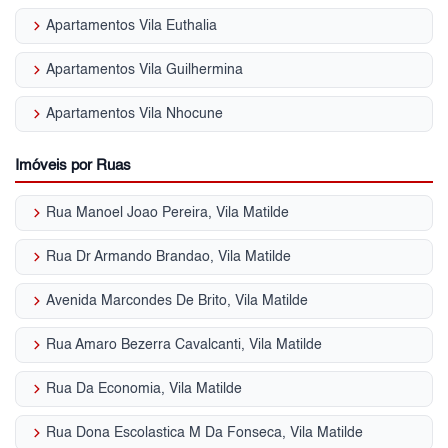
keyboard_arrow_right
Apartamentos Vila Euthalia
keyboard_arrow_right
Apartamentos Vila Guilhermina
keyboard_arrow_right
Apartamentos Vila Nhocune
Imóveis por Ruas
keyboard_arrow_right
Rua Manoel Joao Pereira, Vila Matilde
keyboard_arrow_right
Rua Dr Armando Brandao, Vila Matilde
keyboard_arrow_right
Avenida Marcondes De Brito, Vila Matilde
keyboard_arrow_right
Rua Amaro Bezerra Cavalcanti, Vila Matilde
keyboard_arrow_right
Rua Da Economia, Vila Matilde
keyboard_arrow_right
Rua Dona Escolastica M Da Fonseca, Vila Matilde