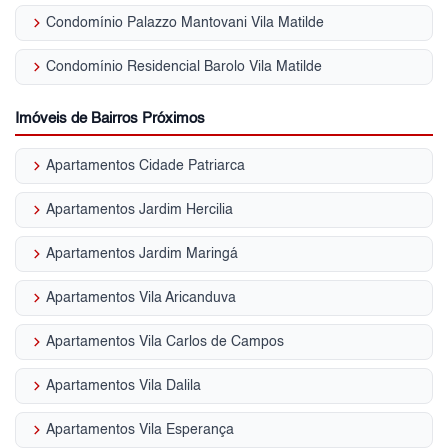
keyboard_arrow_right
Condomínio Palazzo Mantovani Vila Matilde
keyboard_arrow_right
Condomínio Residencial Barolo Vila Matilde
Imóveis de Bairros Próximos
keyboard_arrow_right
Apartamentos Cidade Patriarca
keyboard_arrow_right
Apartamentos Jardim Hercilia
keyboard_arrow_right
Apartamentos Jardim Maringá
keyboard_arrow_right
Apartamentos Vila Aricanduva
keyboard_arrow_right
Apartamentos Vila Carlos de Campos
keyboard_arrow_right
Apartamentos Vila Dalila
keyboard_arrow_right
Apartamentos Vila Esperança