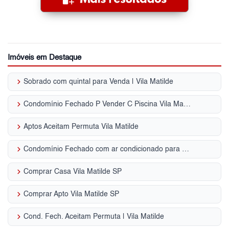
Imóveis em Destaque
keyboard_arrow_right
Sobrado com quintal para Venda | Vila Matilde
keyboard_arrow_right
Condomínio Fechado P Vender C Piscina Vila Matilde - SP
keyboard_arrow_right
Aptos Aceitam Permuta Vila Matilde
keyboard_arrow_right
Condomínio Fechado com ar condicionado para Venda | Vila Matilde
keyboard_arrow_right
Comprar Casa Vila Matilde SP
keyboard_arrow_right
Comprar Apto Vila Matilde SP
keyboard_arrow_right
Cond. Fech. Aceitam Permuta | Vila Matilde