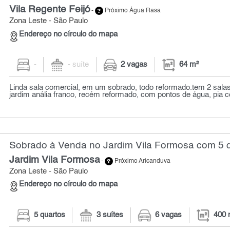
Vila Regente Feijó
-
Próximo Água Rasa
Zona Leste - São Paulo
Endereço no círculo do mapa
-
- suíte
2 vagas
64 m²
Linda sala comercial, em um sobrado, todo reformado.tem 2 sala
jardim anália franco, recém reformado, com pontos de água, pia c
Sobrado à Venda no Jardim Vila Formosa com 5 q
Jardim Vila Formosa
-
Próximo Aricanduva
Zona Leste - São Paulo
Endereço no círculo do mapa
5 quartos
3 suítes
6 vagas
400 