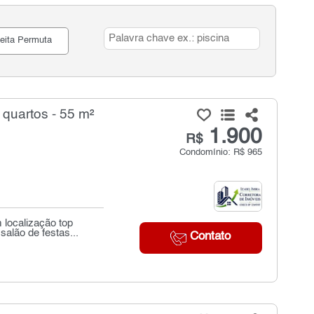
eita Permuta
quartos - 55 m²
1.900
R$
Condomínio: R$ 965
localização top
alão de festas...
Contato