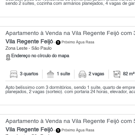
sendo 2 suítes, cozinha com armários planejados, 4 vagas de gar
Apartamento à Venda na Vila Regente Feijó com 3
Vila Regente Feijó
-
Próximo Água Rasa
Zona Leste - São Paulo
Endereço no círculo do mapa
3 quartos
1 suíte
2 vagas
82 m²
Apto belíssimo com 3 dormitórios, sendo 1 suíte, quarto de emp
planejados, 2 vagas (sorteio). com portaria 24 horas, elevador, ac
Apartamento à Venda na Vila Regente Feijó com 5
Vila Regente Feijó
-
Próximo Água Rasa