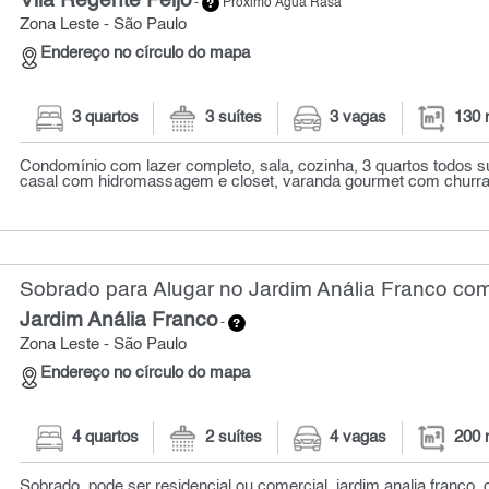
Vila Regente Feijó
-
Próximo Água Rasa
Zona Leste - São Paulo
Endereço no círculo do mapa
3 quartos
3 suítes
3 vagas
130 
Condomínio com lazer completo, sala, cozinha, 3 quartos todos suí
casal com hidromassagem e closet, varanda gourmet com churras
Sobrado para Alugar no Jardim Anália Franco com
Jardim Anália Franco
-
Zona Leste - São Paulo
Endereço no círculo do mapa
4 quartos
2 suítes
4 vagas
200 
Sobrado, pode ser residencial ou comercial, jardim analia franco,