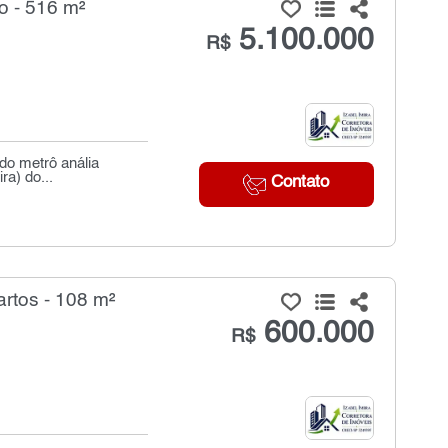
o - 516 m²
5.100.000
R$
 do metrô anália
ra) do...
Contato
rtos - 108 m²
600.000
R$