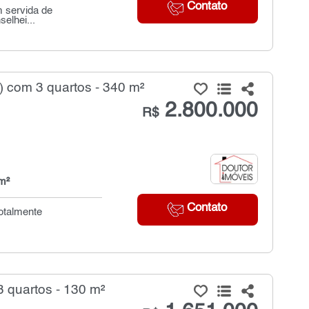
Contato
m servida de
selhei...
 com 3 quartos - 340 m²
2.800.000
R$
m²
Contato
totalmente
 quartos - 130 m²