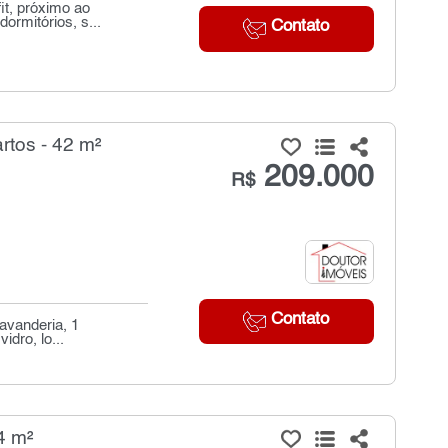
it, próximo ao
ormitórios, s...
Contato
rtos - 42 m²
209.000
R$
Contato
lavanderia, 1
dro, lo...
4 m²