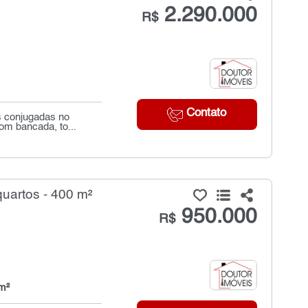
2.290.000
R$
Contato
s conjugadas no
om bancada, to...
uartos - 400 m²
950.000
R$
m²