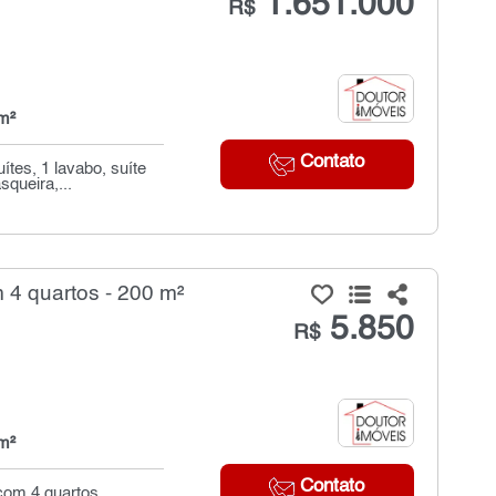
1.651.000
R$
m²
Contato
tes, 1 lavabo, suíte
queira,...
 4 quartos - 200 m²
5.850
R$
m²
Contato
 com 4 quartos,