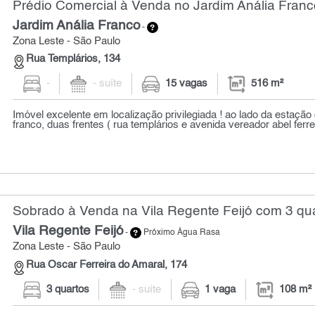
Prédio Comercial à Venda no Jardim Anália Franc
Jardim Anália Franco
-
Zona Leste - São Paulo
Rua Templários, 134
-
- suíte
15 vagas
516 m²
Imóvel excelente em localização privilegiada ! ao lado da estação
franco, duas frentes ( rua templários e avenida vereador abel ferrei
Sobrado à Venda na Vila Regente Feijó com 3 qua
Vila Regente Feijó
-
Próximo Água Rasa
Zona Leste - São Paulo
Rua Oscar Ferreira do Amaral, 174
3 quartos
- suíte
1 vaga
108 m²