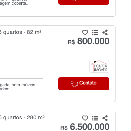
agem coberta...
 quartos - 82 m²
800.000
R$
Contato
regada, com móveis
adem...
 quartos - 280 m²
6.500.000
R$