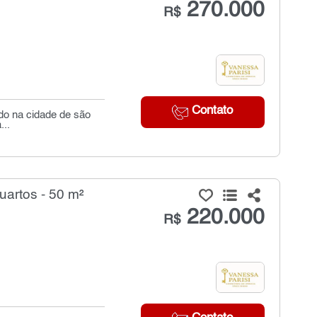
270.000
R$
Contato
ado na cidade de são
...
artos - 50 m²
220.000
R$