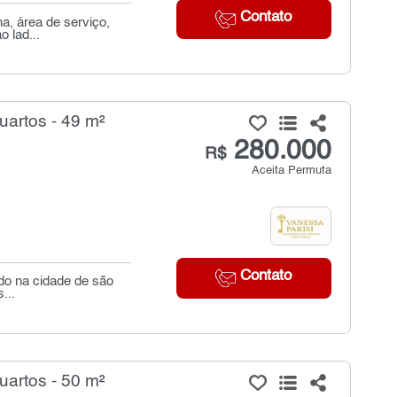
Contato
a, área de serviço,
o lad...
artos - 49 m²
280.000
R$
Aceita Permuta
Contato
ado na cidade de são
...
artos - 50 m²