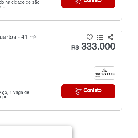
Contato
ado na cidade de são
...
artos - 41 m²
333.000
R$
Contato
viço, 1 vaga de
por...