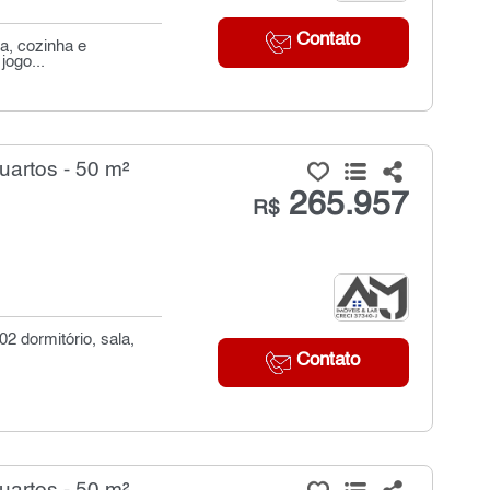
Contato
a, cozinha e
jogo...
artos - 50 m²
265.957
R$
2 dormitório, sala,
Contato