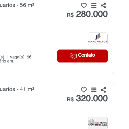
artos - 56 m²
280.000
R$
Contato
), 1 vaga(s), 56
ário em...
artos - 41 m²
320.000
R$