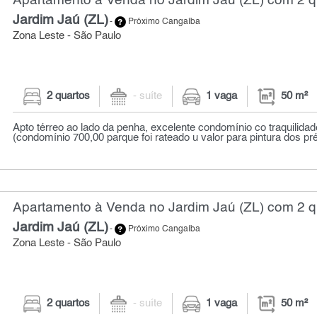
Apartamento à Venda no Jardim Jaú (ZL) com 2 qu
Jardim Jaú (ZL)
-
Próximo Cangaíba
Zona Leste - São Paulo
2 quartos
- suíte
1 vaga
50 m²
Apto térreo ao lado da penha, excelente condomínio co traquilidade
(condomínio 700,00 parque foi rateado u valor para pintura dos pr
Apartamento à Venda no Jardim Jaú (ZL) com 2 qu
Jardim Jaú (ZL)
-
Próximo Cangaíba
Zona Leste - São Paulo
2 quartos
- suíte
1 vaga
50 m²