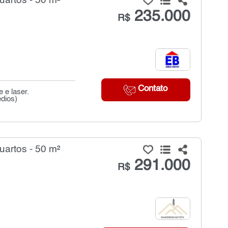
artos - 50 m²
235.000
R$
Contato
 e laser.
édios)
artos - 50 m²
291.000
R$