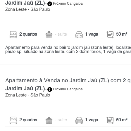
Jardim Jaú (ZL)
-
Próximo Cangaíba
Zona Leste - São Paulo
2 quartos
- suíte
1 vaga
50 m²
Apartamento para venda no bairro jardim jaú (zona leste), localiz
paulo sp, situado na zona leste. com 2 dormitórios, 1 vaga de gara
Apartamento à Venda no Jardim Jaú (ZL) com 2 qu
Jardim Jaú (ZL)
-
Próximo Cangaíba
Zona Leste - São Paulo
2 quartos
- suíte
1 vaga
50 m²