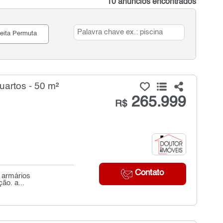
10 anúncios encontrados
eita Permuta
artos - 50 m²
265.999
R$
Contato
 armários
ão. a...