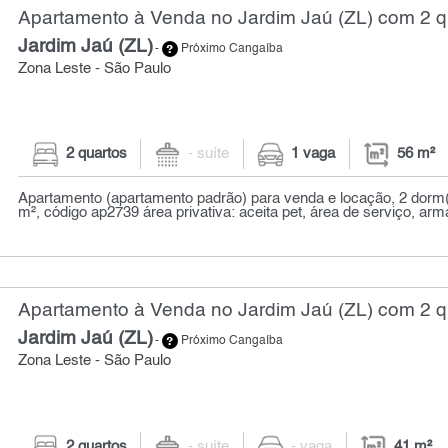
Apartamento à Venda no Jardim Jaú (ZL) com 2 qu
Jardim Jaú (ZL)
-
Próximo Cangaíba
Zona Leste - São Paulo
2 quartos
- suíte
1 vaga
56 m²
Apartamento (apartamento padrão) para venda e locação, 2 dorm(s
m², código ap2739 área privativa: aceita pet, área de serviço, arm
Apartamento à Venda no Jardim Jaú (ZL) com 2 qu
Jardim Jaú (ZL)
-
Próximo Cangaíba
Zona Leste - São Paulo
2 quartos
- suíte
- vaga
41 m²