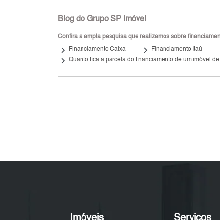
Blog do Grupo SP Imóvel
Confira a ampla pesquisa que realizamos sobre financiamento
keyboard_arrow_right
keyboard_arrow_right
keybo
Financiamento Caixa
Financiamento Itaú
keyboard_arrow_right
Quanto fica a parcela do financiamento de um imóvel de
Imóveis
Serviços