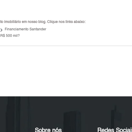
 imobiliário em nosso blog. Clique nos links abaixo:
ard_arrow_right
Financiamento Santander
 R$ 500 mil?
Sobre nós
Redes Sociai