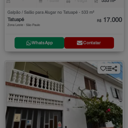
-
- suíte
- vaga
533 m²
Galpão / Salão para Alugar no Tatuapé - 533 m²
17.000
Tatuapé
R$
Zona Leste - São Paulo
WhatsApp
Contatar