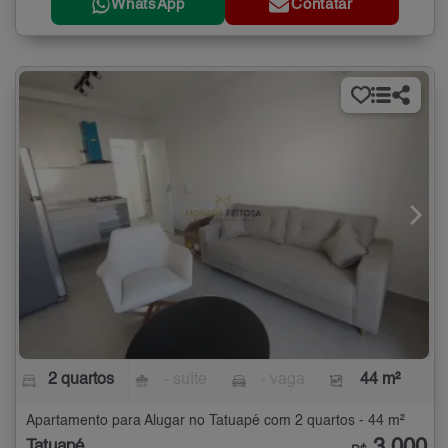
WhatsApp
Contatar
2 quartos
- suíte
- vaga
44 m²
Apartamento para Alugar no Tatuapé com 2 quartos - 44 m²
3.000
Tatuapé