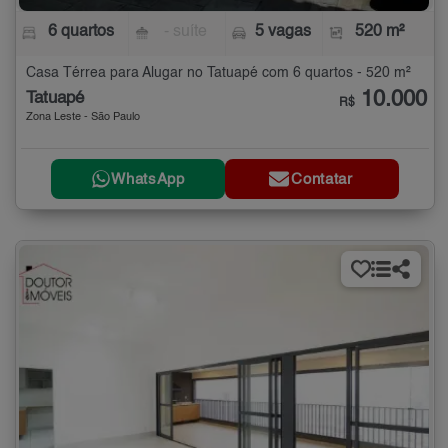
6 quartos
- suíte
5 vagas
520 m²
Casa Térrea para Alugar no Tatuapé com 6 quartos - 520 m²
10.000
Tatuapé
R$
Zona Leste - São Paulo
WhatsApp
Contatar