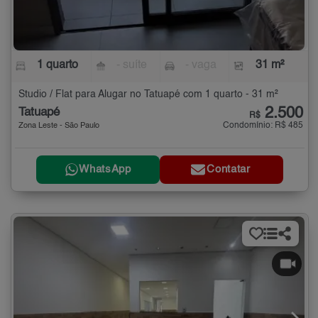
1 quarto
- suíte
- vaga
31 m²
Studio / Flat para Alugar no Tatuapé com 1 quarto - 31 m²
2.500
Tatuapé
R$
Condomínio: R$ 485
Zona Leste - São Paulo
WhatsApp
Contatar