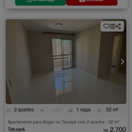
2 quartos
- suíte
1 vaga
52 m²
Apartamento para Alugar no Tatuapé com 2 quartos - 52 m²
2.700
Tatuapé
R$