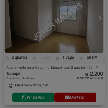
2 quartos
- suíte
1 vaga
50 m²
Apartamento para Alugar no Tatuapé com 2 quartos - 50 m²
2.200
Tatuapé
R$
Condomínio: R$ 438
Zona Leste - São Paulo
Rua Arnaldo Cintra, 190
WhatsApp
Contatar