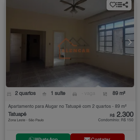
2 quartos
1 suíte
- vaga
89 m²
Apartamento para Alugar no Tatuapé com 2 quartos - 89 m²
2.300
Tatuapé
R$
Condomínio: R$ 150
Zona Leste - São Paulo
WhatsApp
Contatar