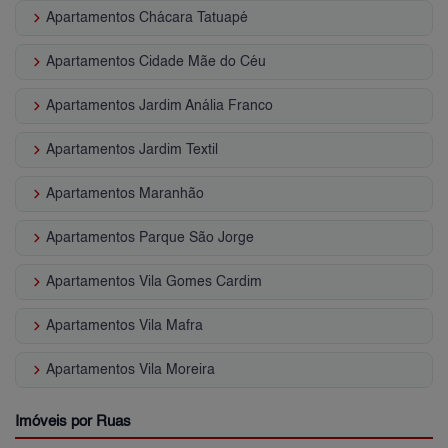
keyboard_arrow_right
Apartamentos Chácara Tatuapé
keyboard_arrow_right
Apartamentos Cidade Mãe do Céu
keyboard_arrow_right
Apartamentos Jardim Anália Franco
keyboard_arrow_right
Apartamentos Jardim Textil
keyboard_arrow_right
Apartamentos Maranhão
keyboard_arrow_right
Apartamentos Parque São Jorge
keyboard_arrow_right
Apartamentos Vila Gomes Cardim
keyboard_arrow_right
Apartamentos Vila Mafra
keyboard_arrow_right
Apartamentos Vila Moreira
Imóveis por Ruas