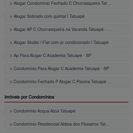
keyboard_arrow_right
Alugar Condomínio Fechado C Churrasqueira Tatuapé - SP
keyboard_arrow_right
Alugar Sobrado com quintal | Tatuapé
keyboard_arrow_right
Alugar AP C Churrasqueira na Varanda Tatuapé - SP
keyboard_arrow_right
Alugar Studio / Flat com ar condicionado | Tatuapé
keyboard_arrow_right
Ap Para Alugar C Academia Tatuapé - SP
keyboard_arrow_right
Condomínio Para Alugar C Academia Tatuapé - SP
keyboard_arrow_right
Condomínio Fechado P Alugar C Piscina Tatuapé - SP
Imóveis por Condomínios
keyboard_arrow_right
Condomínio Acqua Azuli Tatuapé
keyboard_arrow_right
Condomínio Residencial Aldeia dos Pássaros Tatuapé