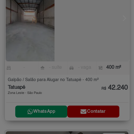
-
- suíte
- vaga
400 m²
Galpão / Salão para Alugar no Tatuapé - 400 m²
42.240
Tatuapé
R$
Zona Leste - São Paulo
WhatsApp
Contatar