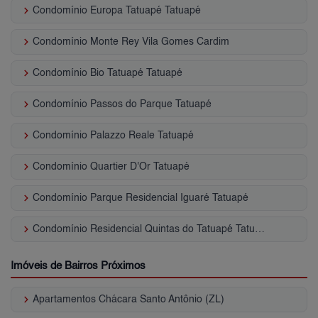
keyboard_arrow_right
Condomínio Europa Tatuapé Tatuapé
keyboard_arrow_right
Condomínio Monte Rey Vila Gomes Cardim
keyboard_arrow_right
Condomínio Bio Tatuapé Tatuapé
keyboard_arrow_right
Condomínio Passos do Parque Tatuapé
keyboard_arrow_right
Condomínio Palazzo Reale Tatuapé
keyboard_arrow_right
Condomínio Quartier D'Or Tatuapé
keyboard_arrow_right
Condomínio Parque Residencial Iguaré Tatuapé
keyboard_arrow_right
Condomínio Residencial Quintas do Tatuapé Tatuapé
Imóveis de Bairros Próximos
keyboard_arrow_right
Apartamentos Chácara Santo Antônio (ZL)