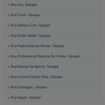
keyboard_arrow_right
Rua Ivai, Tatuapé
keyboard_arrow_right
Rua Tuiuti, Tatuapé
keyboard_arrow_right
Rua Ulisses Cruz, Tatuapé
keyboard_arrow_right
Rua Emilio Mallet, Tatuapé
keyboard_arrow_right
Rua Padre Estevao Pernet, Tatuapé
keyboard_arrow_right
Rua Professorua Pedreira De Freitas, Tatuapé
keyboard_arrow_right
Rua Antonio De Barros, Tatuapé
keyboard_arrow_right
Rua Coronel Carlos Oliva, Tatuapé
keyboard_arrow_right
Rua Cantagalo, Tatuapé
keyboard_arrow_right
Rua Itapeti, Tatuapé