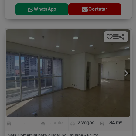
WhatsApp
Contatar
-
- suíte
2 vagas
84 m²
Sala Comercial para Alugar no Tatuapé - 84 m²