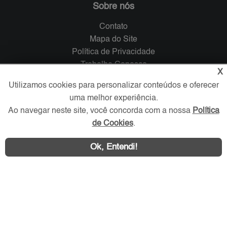
Sobre nós
Contato
Mapa do Site
Política de Privacidade
Trabalhe Conosco
X
Utilizamos cookies para personalizar conteúdos e oferecer
Verificada por
uma melhor experiência.
Ao navegar neste site, você concorda com a nossa
Política
Redes Sociais
de Cookies
.
Ok, Entendi!