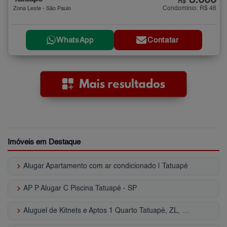
R$
Condomínio: R$ 46
Zona Leste - São Paulo
WhatsApp
Contatar
Imóveis em Destaque
keyboard_arrow_right
Alugar Apartamento com ar condicionado | Tatuapé
keyboard_arrow_right
AP P Alugar C Piscina Tatuapé - SP
keyboard_arrow_right
Aluguel de Kitnets e Aptos 1 Quarto Tatuapé, ZL, SP