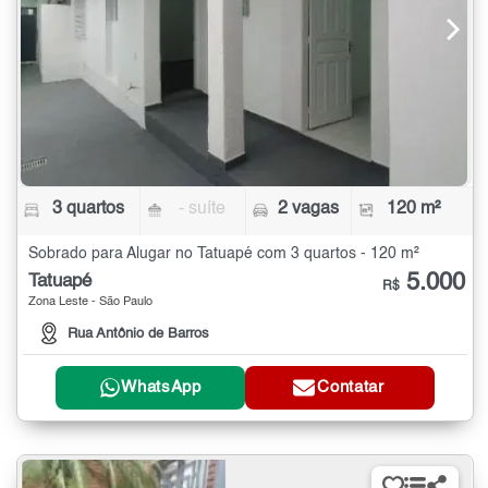
3 quartos
- suíte
2 vagas
120 m²
Sobrado para Alugar no Tatuapé com 3 quartos - 120 m²
5.000
Tatuapé
R$
Zona Leste - São Paulo
Rua Antônio de Barros
WhatsApp
Contatar