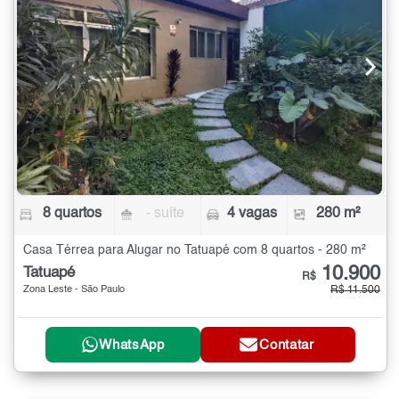
8 quartos
- suíte
4 vagas
280 m²
Casa Térrea para Alugar no Tatuapé com 8 quartos - 280 m²
10.900
Tatuapé
R$
Zona Leste - São Paulo
R$ 11.500
WhatsApp
Contatar