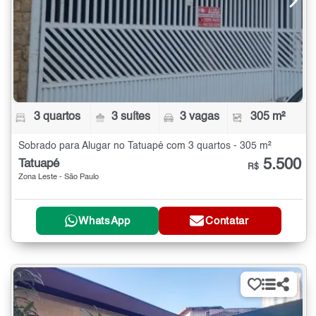
3 quartos
3 suítes
3 vagas
305 m²
Sobrado para Alugar no Tatuapé com 3 quartos - 305 m²
5.500
Tatuapé
R$
Zona Leste - São Paulo
WhatsApp
Contatar