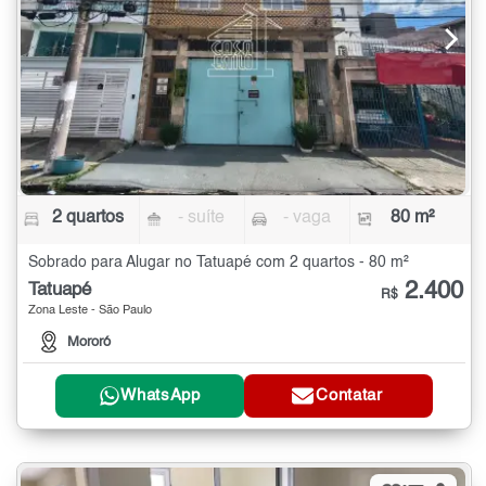
2 quartos
- suíte
- vaga
80 m²
Sobrado para Alugar no Tatuapé com 2 quartos - 80 m²
2.400
Tatuapé
R$
Zona Leste - São Paulo
Mororó
WhatsApp
Contatar