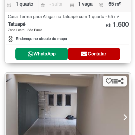
1 quarto
- suíte
1 vaga
65 m²
Casa Térrea para Alugar no Tatuapé com 1 quarto - 65 m²
1.600
Tatuapé
R$
Zona Leste - São Paulo
Endereço no círculo do mapa
WhatsApp
Contatar