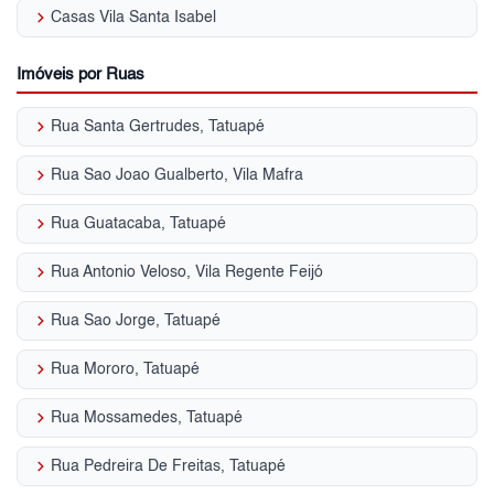
keyboard_arrow_right
Casas Vila Santa Isabel
Imóveis por Ruas
keyboard_arrow_right
Rua Santa Gertrudes, Tatuapé
keyboard_arrow_right
Rua Sao Joao Gualberto, Vila Mafra
keyboard_arrow_right
Rua Guatacaba, Tatuapé
keyboard_arrow_right
Rua Antonio Veloso, Vila Regente Feijó
keyboard_arrow_right
Rua Sao Jorge, Tatuapé
keyboard_arrow_right
Rua Mororo, Tatuapé
keyboard_arrow_right
Rua Mossamedes, Tatuapé
keyboard_arrow_right
Rua Pedreira De Freitas, Tatuapé