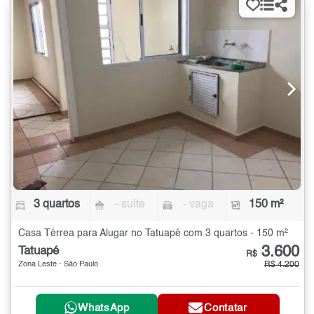
3 quartos
- suíte
- vaga
150 m²
Casa Térrea para Alugar no Tatuapé com 3 quartos - 150 m²
3.600
Tatuapé
R$
Zona Leste - São Paulo
R$ 4.200
WhatsApp
Contatar