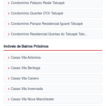
keyboard_arrow_right
Condomínio Palazzo Reale Tatuapé
keyboard_arrow_right
Condomínio Quartier D'Or Tatuapé
keyboard_arrow_right
Condomínio Parque Residencial Iguaré Tatuapé
keyboard_arrow_right
Condomínio Residencial Quintas do Tatuapé Tatuapé
Imóveis de Bairros Próximos
keyboard_arrow_right
Casas Vila Antonina
keyboard_arrow_right
Casas Vila Bertioga
keyboard_arrow_right
Casas Vila Canero
keyboard_arrow_right
Casas Vila Invernada
keyboard_arrow_right
Casas Vila Nova Manchester