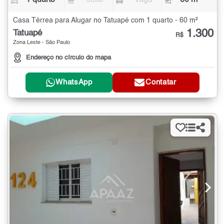
1 quarto
- suíte
- vaga
60 m²
Casa Térrea para Alugar no Tatuapé com 1 quarto - 60 m²
1.300
Tatuapé
R$
Zona Leste - São Paulo
Endereço no círculo do mapa
WhatsApp
Contatar