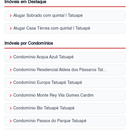
Imóveis em Destaque
keyboard_arrow_right
Alugar Sobrado com quintal | Tatuapé
keyboard_arrow_right
Alugar Casa Térrea com quintal | Tatuapé
Imóveis por Condomínios
keyboard_arrow_right
Condomínio Acqua Azuli Tatuapé
keyboard_arrow_right
Condomínio Residencial Aldeia dos Pássaros Tatuapé
keyboard_arrow_right
Condomínio Europa Tatuapé Tatuapé
keyboard_arrow_right
Condomínio Monte Rey Vila Gomes Cardim
keyboard_arrow_right
Condomínio Bio Tatuapé Tatuapé
keyboard_arrow_right
Condomínio Passos do Parque Tatuapé