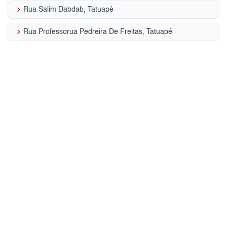
keyboard_arrow_right
Rua Salim Dabdab, Tatuapé
keyboard_arrow_right
Rua Professorua Pedreira De Freitas, Tatuapé