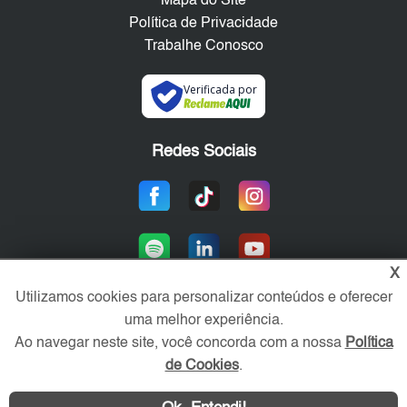
Mapa do Site
Política de Privacidade
Trabalhe Conosco
Verificada por
Redes Sociais
X
Utilizamos cookies para personalizar conteúdos e oferecer
uma melhor experiência.
Área exclusiva aos anunciantes,
Ao navegar neste site, você concorda com a nossa
Política
acesse sua conta:
de Cookies
.