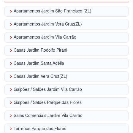
keyboard_arrow_right
Apartamentos Jardim São Francisco (ZL)
keyboard_arrow_right
Apartamentos Jardim Vera Cruz(ZL)
keyboard_arrow_right
Apartamentos Jardim Vila Carrão
keyboard_arrow_right
Casas Jardim Rodolfo Pirani
keyboard_arrow_right
Casas Jardim Santa Adélia
keyboard_arrow_right
Casas Jardim Vera Cruz(ZL)
keyboard_arrow_right
Galpões / Salões Jardim Vila Carrão
keyboard_arrow_right
Galpões / Salões Parque das Flores
keyboard_arrow_right
Salas Comerciais Jardim Vila Carrão
keyboard_arrow_right
Terrenos Parque das Flores