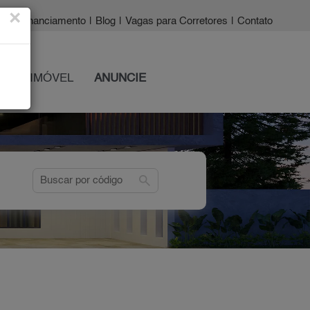
×
a?
|
Financiamento
|
Blog
|
Vagas para Corretores
|
Contato
 SEU IMÓVEL
ANUNCIE
search