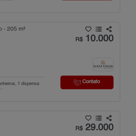
o - 205 m²
10.000
R$
Contato
anheiros, 1 dispensa
..
29.000
R$