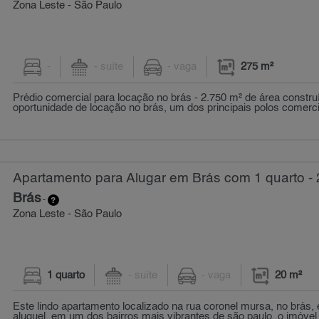
Zona Leste - São Paulo
-
- suíte
- vaga
275 m²
Prédio comercial para locação no brás - 2.750 m² de área constru
oportunidade de locação no brás, um dos principais polos comercia
Apartamento para Alugar em Brás com 1 quarto - 
Brás
-
Zona Leste - São Paulo
1 quarto
- suíte
- vaga
20 m²
Este lindo apartamento localizado na rua coronel mursa, no brás, 
aluguel. em um dos bairros mais vibrantes de são paulo, o imóvel 