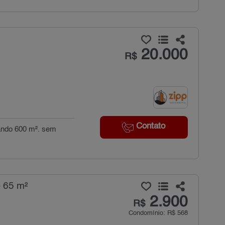
20.000
R$
Contato
zando 600 m². sem
- 65 m²
2.900
R$
Condomínio: R$ 568