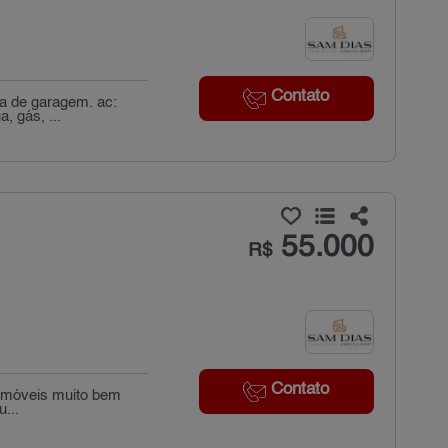
Contato
ga de garagem. ac:
, gás, ...
55.000
R$
Contato
 imóveis muito bem
...