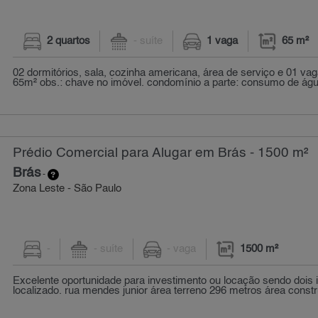
2 quartos
- suíte
1 vaga
65 m²
02 dormitórios, sala, cozinha americana, área de serviço e 01 va
65m² obs.: chave no imóvel. condomínio a parte: consumo de água
Prédio Comercial para Alugar em Brás - 1500 m²
Brás
-
Zona Leste - São Paulo
-
- suíte
- vaga
1500 m²
Excelente oportunidade para investimento ou locação sendo dois
localizado. rua mendes junior área terreno 296 metros área constru