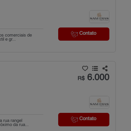
Contato
los comerciais de
l e gr...
6.000
R$
Contato
a rua rangel
óximo da rua...