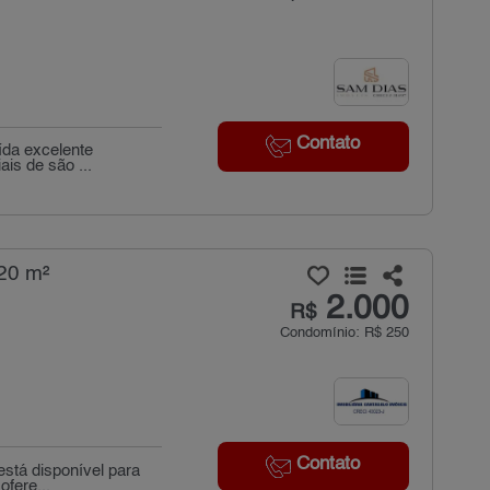
Contato
ída excelente
is de são ...
20 m²
2.000
R$
Condomínio: R$ 250
Contato
está disponível para
ofere...