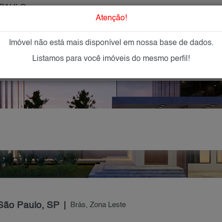
PAULO
O que Procur
Atenção!
Imóvel não está mais disponível em nossa base de dados.
GAR
IMÓVEIS NOVOS
IMOBILIÁRIAS
OFEREÇA
Listamos para você imóveis do mesmo perfil!
 São Paulo, SP
Brás, Zona Leste