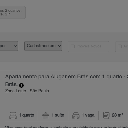
os 2 quartos,
te, SP
Imóveis Novos
Ac
Apartamento para Alugar em Brás com 1 quarto - 
Brás
-
Zona Leste - São Paulo
1 quarto
1 suíte
1 vaga
28 m²