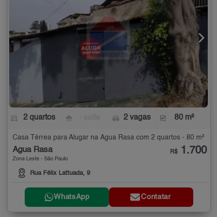
2 quartos
- suíte
2 vagas
80 m²
Casa Térrea para Alugar na Água Rasa com 2 quartos - 80 m²
1.700
Água Rasa
R$
Zona Leste - São Paulo
Rua Félix Lattuada, 9
WhatsApp
Contatar