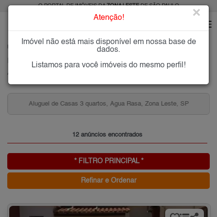
O PORTAL DE IMÓVEIS DA
ZONA LESTE
DE SÃO PAULO
×
Atenção!
Imóvel não está mais disponível em nossa base de
HOME
ZONA LESTE
ALUGAR
ÁGUA RASA
dados.
Imóveis para Alugar na Água Rasa, Zona Leste de São Paulo, SP
Listamos para você imóveis do mesmo perfil!
Água Rasa, Zona Leste
Aluguel de Casas 3 quartos, Água Rasa, Zona Leste, SP
12 anúncios encontrados
* FILTRO PRINCIPAL *
Refinar e Ordenar