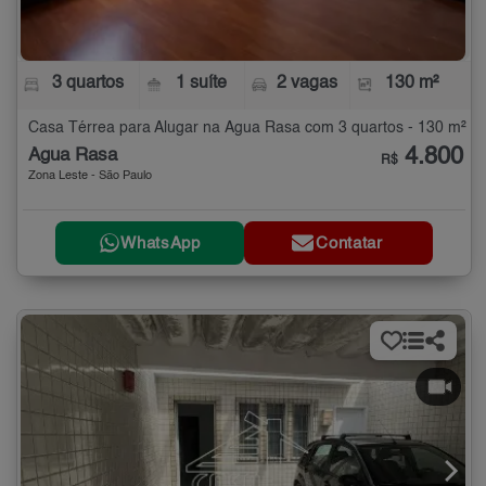
3 quartos
1 suíte
2 vagas
130 m²
Casa Térrea para Alugar na Água Rasa com 3 quartos - 130 m²
4.800
Água Rasa
R$
Zona Leste - São Paulo
WhatsApp
Contatar