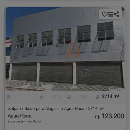
-
- suíte
- vaga
2714 m²
Galpão / Salão para Alugar na Água Rasa - 2714 m²
123.200
Água Rasa
R$
Zona Leste - São Paulo