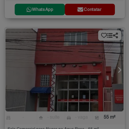
WhatsApp
Contatar
-
- suíte
- vaga
55 m²