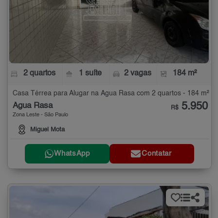
2 quartos
1 suíte
2 vagas
184 m²
Casa Térrea para Alugar na Água Rasa com 2 quartos - 184 m²
5.950
Água Rasa
R$
Zona Leste - São Paulo
Miguel Mota
WhatsApp
Contatar