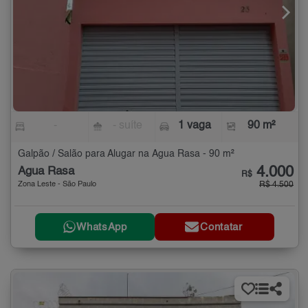
-
- suíte
1 vaga
90 m²
Galpão / Salão para Alugar na Água Rasa - 90 m²
4.000
Água Rasa
R$
Zona Leste - São Paulo
R$ 4.500
WhatsApp
Contatar