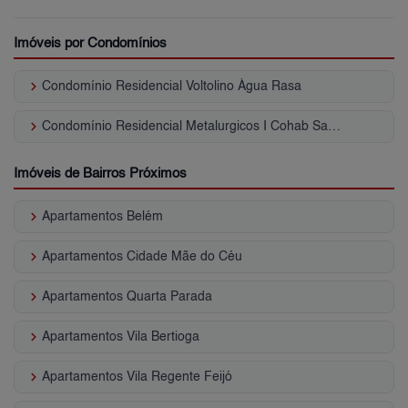
Imóveis por Condomínios
keyboard_arrow_right
Condomínio Residencial Voltolino Água Rasa
keyboard_arrow_right
Condomínio Residencial Metalurgicos I Cohab Santa Etelvina II
Imóveis de Bairros Próximos
keyboard_arrow_right
Apartamentos Belém
keyboard_arrow_right
Apartamentos Cidade Mãe do Céu
keyboard_arrow_right
Apartamentos Quarta Parada
keyboard_arrow_right
Apartamentos Vila Bertioga
keyboard_arrow_right
Apartamentos Vila Regente Feijó