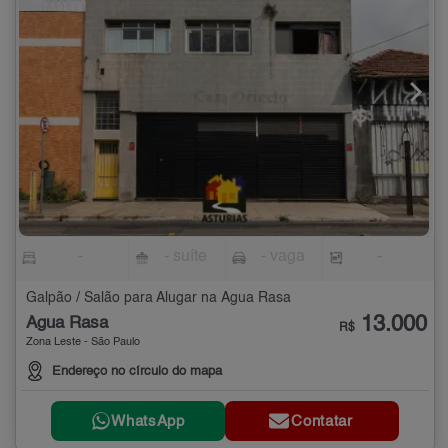
-
- suíte
- vaga
-
Galpão / Salão para Alugar na Água Rasa
13.000
Água Rasa
R$
Zona Leste - São Paulo
Endereço no círculo do mapa
WhatsApp
Contatar