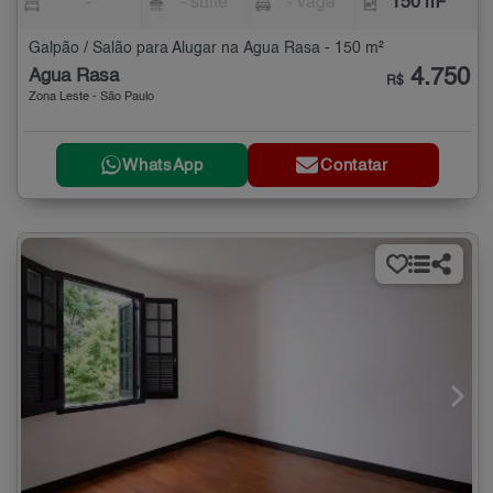
-
- suíte
- vaga
150 m²
Galpão / Salão para Alugar na Água Rasa - 150 m²
4.750
Água Rasa
R$
Zona Leste - São Paulo
WhatsApp
Contatar