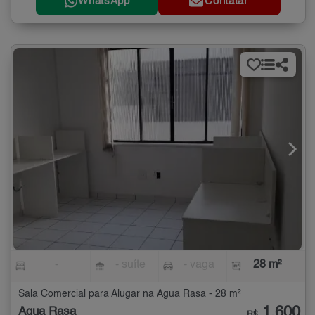
WhatsApp
Contatar
-
- suíte
- vaga
28 m²
Sala Comercial para Alugar na Água Rasa - 28 m²
1.600
Água Rasa
R$