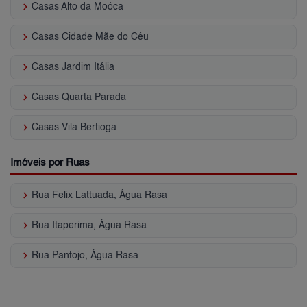
keyboard_arrow_right
Casas Alto da Moóca
keyboard_arrow_right
Casas Cidade Mãe do Céu
keyboard_arrow_right
Casas Jardim Itália
keyboard_arrow_right
Casas Quarta Parada
keyboard_arrow_right
Casas Vila Bertioga
Imóveis por Ruas
keyboard_arrow_right
Rua Felix Lattuada, Água Rasa
keyboard_arrow_right
Rua Itaperima, Água Rasa
keyboard_arrow_right
Rua Pantojo, Água Rasa