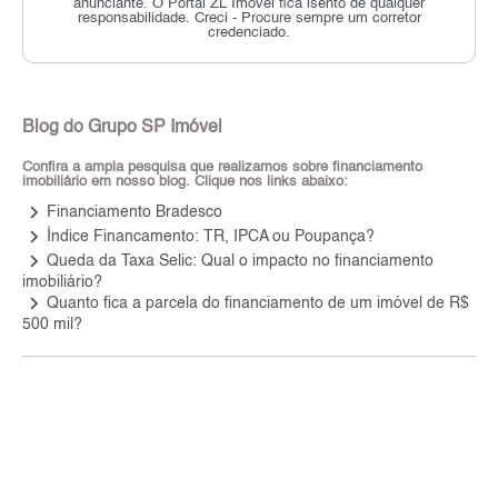
anunciante.
O Portal ZL Imóvel fica isento de qualquer
responsabilidade.
Creci - Procure sempre um corretor
credenciado.
Blog do Grupo SP Imóvel
Confira a ampla pesquisa que realizamos sobre financiamento
imobiliário em nosso blog. Clique nos links abaixo:
keyboard_arrow_right
Financiamento Bradesco
keyboard_arrow_right
Índice Financamento: TR, IPCA ou Poupança?
keyboard_arrow_right
Queda da Taxa Selic: Qual o impacto no financiamento
imobiliário?
keyboard_arrow_right
Quanto fica a parcela do financiamento de um imóvel de R$
500 mil?