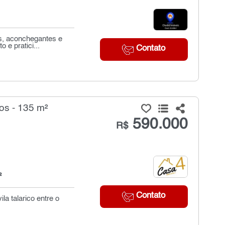
s, aconchegantes e
 e pratici...
Contato
os - 135 m²
590.000
R$
²
Contato
la talarico entre o