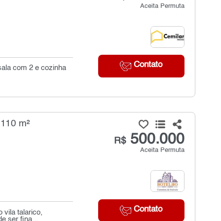
Aceita Permuta
Contato
sala com 2 e cozinha
 110 m²
500.000
R$
Aceita Permuta
Contato
vila talarico,
 ser fina...