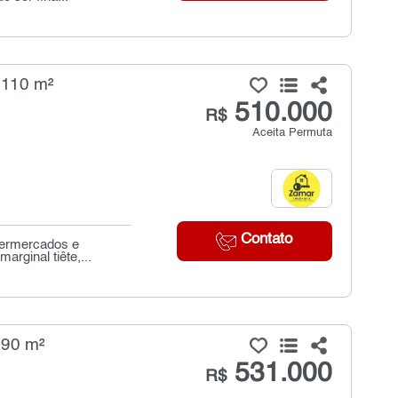
 110 m²
510.000
R$
Aceita Permuta
Contato
permercados e
arginal tiête,...
 90 m²
531.000
R$