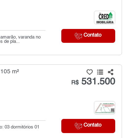
Contato
 camarão, varanda no
 de pla...
 105 m²
531.500
R$
Contato
o: 03 dormitórios 01