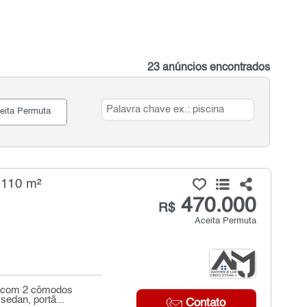
23 anúncios encontrados
eita Permuta
 110 m²
470.000
R$
Aceita Permuta
ão com 2 cômodos
edan, portã...
Contato