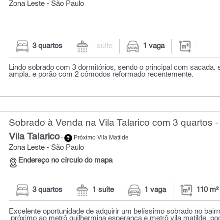
Zona Leste - São Paulo
3 quartos
- suíte
1 vaga
-
Lindo sobrado com 3 dormitórios, sendo o principal com sacada. 
ampla. e porão com 2 cômodos reformado recentemente.
Sobrado à Venda na Vila Talarico com 3 quartos -
Vila Talarico
-
Próximo Vila Matilde
Zona Leste - São Paulo
Endereço no círculo do mapa
3 quartos
1 suíte
1 vaga
110 m²
Excelente oportunidade de adquirir um belíssimo sobrado no bairro 
próximo ao metrô guilhermina esperança e metrô vila matilde. pode