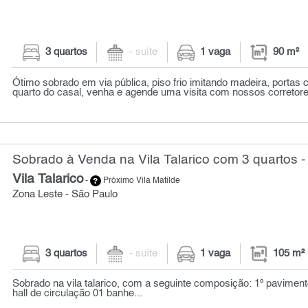
3 quartos
- suíte
1 vaga
90 m²
Ótimo sobrado em via pública, piso frio imitando madeira, portas
quarto do casal, venha e agende uma visita com nossos corretores
Sobrado à Venda na Vila Talarico com 3 quartos -
Vila Talarico
-
Próximo Vila Matilde
Zona Leste - São Paulo
3 quartos
- suíte
1 vaga
105 m²
Sobrado na vila talarico, com a seguinte composição: 1º paviment
hall de circulação 01 banhe...