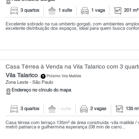
3 quartos
1 suíte
1 vaga
201 m²
Excelente sobrado na rua umberto gorgati, com ambientes amplo
excelente distribuição dos espaços, ideal para quem busca conforto
Casa Térrea à Venda na Vila Talarico com 3 quart
Vila Talarico
-
Próximo Vila Matilde
Zona Leste - São Paulo
Endereço no círculo do mapa
3 quartos
- suíte
2 vagas
135 m
Casa térrea com terraço 135m² de área construída -vila matilde / vi
metrô patriarca e guilhermina esperança (08 min de carro...