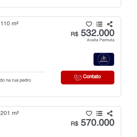
 110 m²
532.000
R$
Aceita Permuta
Contato
ado na rua pedro
 201 m²
570.000
R$