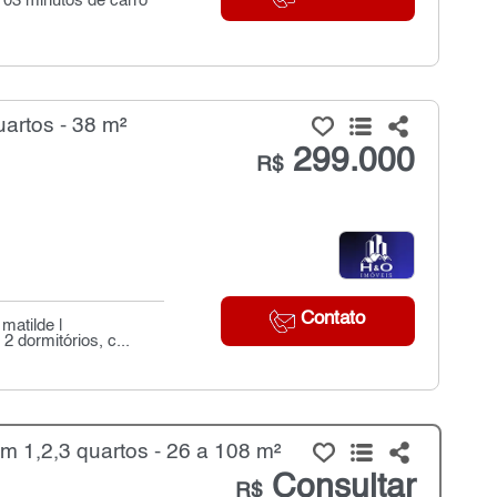
 03 minutos de carro
artos - 38 m²
299.000
R$
Contato
matilde |
 dormitórios, c...
 1,2,3 quartos - 26 a 108 m²
Consultar
R$