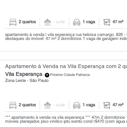
2 quartos
- suíte
1 vaga
47 m²
apartamento à venda | vila esperança rua heloísa camargo, 826 - 
destaques do imóvel: 47 m² 2 dormitórios 1 vaga de garagem indiv
Apartamento à Venda na Vila Esperança com 2 qu
Vila Esperança
-
Próximo Cidade Patriarca
Zona Leste - São Paulo
2 quartos
- suíte
1 vaga
47 m²
*** apartamento à venda na vila esperança *** 47m 2 dormitórios 1
móveis planejados piso vinílico iptu isento cond r$470 (com água e