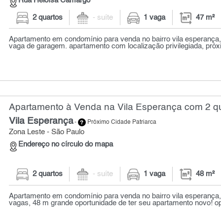
Rua Heloísa Camargo
2 quartos
- suíte
1 vaga
47 m²
Apartamento em condomínio para venda no bairro vila esperança, 
vaga de garagem. apartamento com localização privilegiada, próx
Apartamento à Venda na Vila Esperança com 2 qu
Vila Esperança
-
Próximo Cidade Patriarca
Zona Leste - São Paulo
Endereço no círculo do mapa
2 quartos
- suíte
1 vaga
48 m²
Apartamento em condomínio para venda no bairro vila esperança, 
vagas, 48 m grande oportunidade de ter seu apartamento novo! o