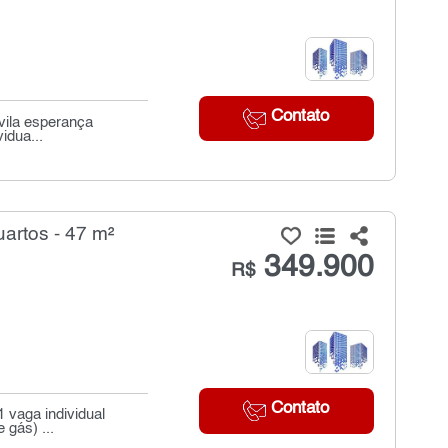
Contato
vila esperança
idua...
artos - 47 m²
349.900
R$
Contato
 vaga individual
 gás) ...