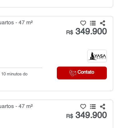
artos - 47 m²
349.900
R$
Contato
- 10 minutos do
artos - 47 m²
349.900
R$