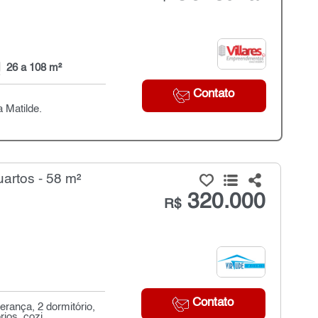
26 a 108 m²
Contato
 Matilde.
artos - 58 m²
320.000
R$
Contato
rança, 2 dormitório,
os, cozi...