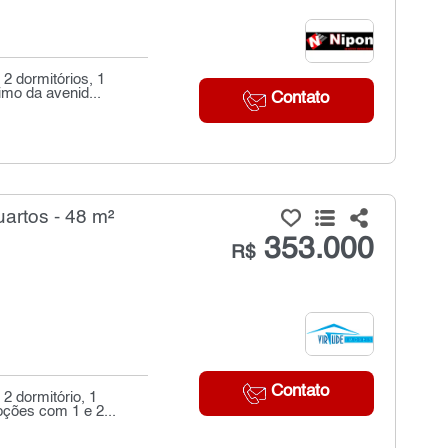
2 dormitórios, 1
imo da avenid...
Contato
artos - 48 m²
353.000
R$
Contato
2 dormitório, 1
pções com 1 e 2...