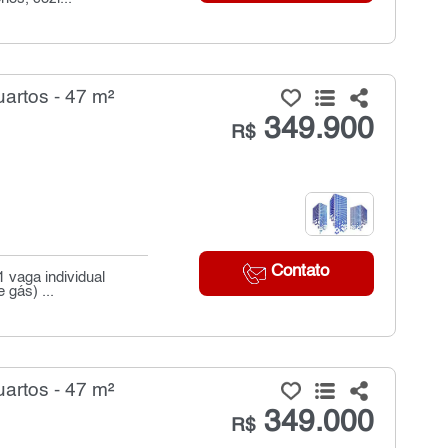
artos - 47 m²
349.900
R$
Contato
 vaga individual
 gás) ...
artos - 47 m²
349.000
R$