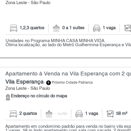
Zona Leste - São Paulo
1,2,3 quartos
0 a 1 suítes
1 vaga
Unidades no Programa MINHA CASA MINHA VIDA.
Ótima localização, ao lado do Metrô Guilhermina-Esperança e Vila
Apartamento à Venda na Vila Esperança com 2 qu
Vila Esperança
-
Próximo Cidade Patriarca
Zona Leste - São Paulo
Endereço no círculo do mapa
2 quartos
- suíte
1 vaga
58 m²
Apartamento em condomínio padrão para venda no bairro vila espe
1 vagas, 58 m lindo apartamento com sala com sacada, 2 dormitóri