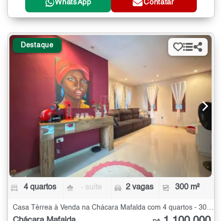
WhatsApp
Contatar
Destaque
4 quartos
- suíte
2 vagas
300 m²
Casa Térrea à Venda na Chácara Mafalda com 4 quartos - 300 m²
1.100.000
Chácara Mafalda