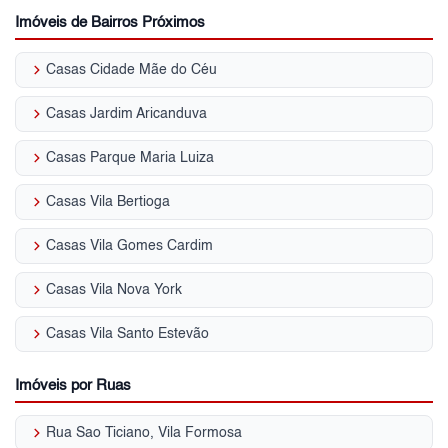
Imóveis de Bairros Próximos
keyboard_arrow_right
Casas Cidade Mãe do Céu
keyboard_arrow_right
Casas Jardim Aricanduva
keyboard_arrow_right
Casas Parque Maria Luiza
keyboard_arrow_right
Casas Vila Bertioga
keyboard_arrow_right
Casas Vila Gomes Cardim
keyboard_arrow_right
Casas Vila Nova York
keyboard_arrow_right
Casas Vila Santo Estevão
Imóveis por Ruas
keyboard_arrow_right
Rua Sao Ticiano, Vila Formosa