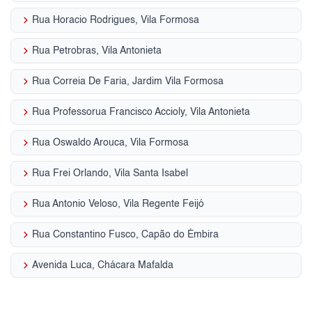
keyboard_arrow_right
Rua Horacio Rodrigues, Vila Formosa
keyboard_arrow_right
Rua Petrobras, Vila Antonieta
keyboard_arrow_right
Rua Correia De Faria, Jardim Vila Formosa
keyboard_arrow_right
Rua Professorua Francisco Accioly, Vila Antonieta
keyboard_arrow_right
Rua Oswaldo Arouca, Vila Formosa
keyboard_arrow_right
Rua Frei Orlando, Vila Santa Isabel
keyboard_arrow_right
Rua Antonio Veloso, Vila Regente Feijó
keyboard_arrow_right
Rua Constantino Fusco, Capão do Émbira
keyboard_arrow_right
Avenida Luca, Chácara Mafalda