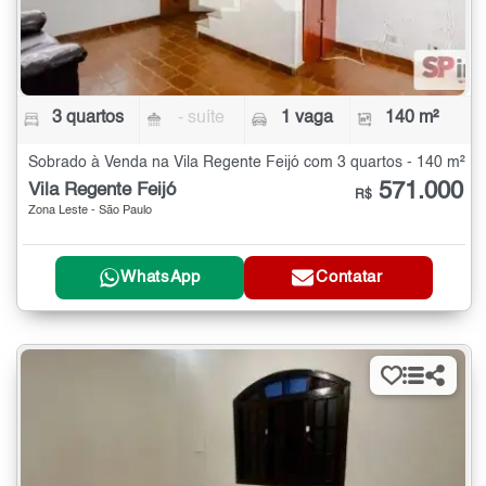
3 quartos
- suíte
1 vaga
140 m²
Sobrado à Venda na Vila Regente Feijó com 3 quartos - 140 m²
571.000
Vila Regente Feijó
R$
Zona Leste - São Paulo
WhatsApp
Contatar