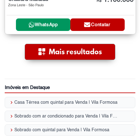
R$
Zona Leste - São Paulo
WhatsApp
Contatar
Imóveis em Destaque
keyboard_arrow_right
Casa Térrea com quintal para Venda | Vila Formosa
keyboard_arrow_right
Sobrado com ar condicionado para Venda | Vila Formosa
keyboard_arrow_right
Sobrado com quintal para Venda | Vila Formosa