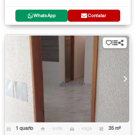
WhatsApp
Contatar
1 quarto
- suíte
- vaga
35 m²