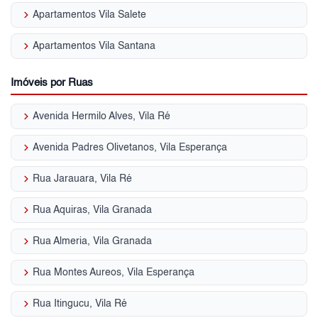
keyboard_arrow_right
Apartamentos Vila Salete
keyboard_arrow_right
Apartamentos Vila Santana
Imóveis por Ruas
keyboard_arrow_right
Avenida Hermilo Alves, Vila Ré
keyboard_arrow_right
Avenida Padres Olivetanos, Vila Esperança
keyboard_arrow_right
Rua Jarauara, Vila Ré
keyboard_arrow_right
Rua Aquiras, Vila Granada
keyboard_arrow_right
Rua Almeria, Vila Granada
keyboard_arrow_right
Rua Montes Aureos, Vila Esperança
keyboard_arrow_right
Rua Itingucu, Vila Ré