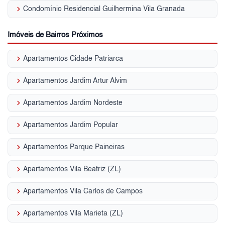
keyboard_arrow_right
Condomínio Residencial Guilhermina Vila Granada
Imóveis de Bairros Próximos
keyboard_arrow_right
Apartamentos Cidade Patriarca
keyboard_arrow_right
Apartamentos Jardim Artur Alvim
keyboard_arrow_right
Apartamentos Jardim Nordeste
keyboard_arrow_right
Apartamentos Jardim Popular
keyboard_arrow_right
Apartamentos Parque Paineiras
keyboard_arrow_right
Apartamentos Vila Beatriz (ZL)
keyboard_arrow_right
Apartamentos Vila Carlos de Campos
keyboard_arrow_right
Apartamentos Vila Marieta (ZL)