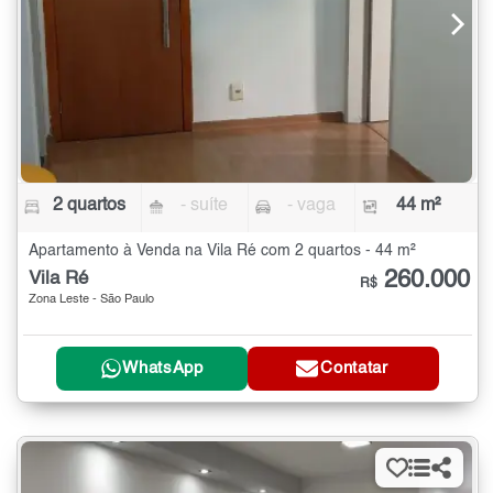
2 quartos
- suíte
- vaga
44 m²
Apartamento à Venda na Vila Ré com 2 quartos - 44 m²
260.000
Vila Ré
R$
Zona Leste - São Paulo
WhatsApp
Contatar