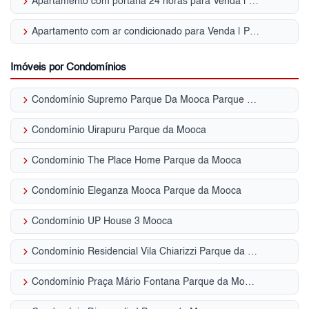
keyboard_arrow_right
Apartamento com portaria 24 horas para Venda | Parque da Mooca
keyboard_arrow_right
Apartamento com ar condicionado para Venda | Parque da Mooca
Imóveis por Condomínios
keyboard_arrow_right
Condomínio Supremo Parque Da Mooca Parque da Mooca
keyboard_arrow_right
Condomínio Uirapuru Parque da Mooca
keyboard_arrow_right
Condomínio The Place Home Parque da Mooca
keyboard_arrow_right
Condomínio Eleganza Mooca Parque da Mooca
keyboard_arrow_right
Condomínio UP House 3 Mooca
keyboard_arrow_right
Condomínio Residencial Vila Chiarizzi Parque da Mooca
keyboard_arrow_right
Condomínio Praça Mário Fontana Parque da Mooca