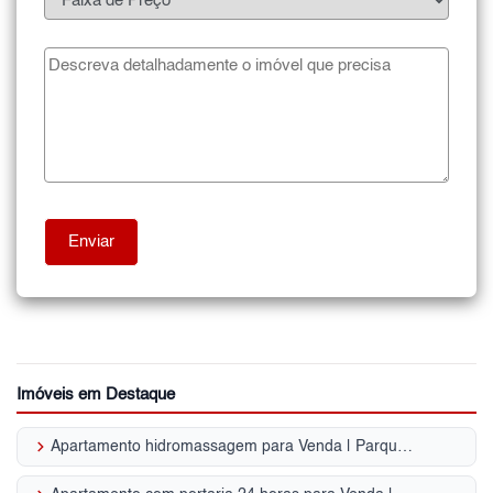
Imóveis em Destaque
keyboard_arrow_right
Apartamento hidromassagem para Venda | Parque da Mooca