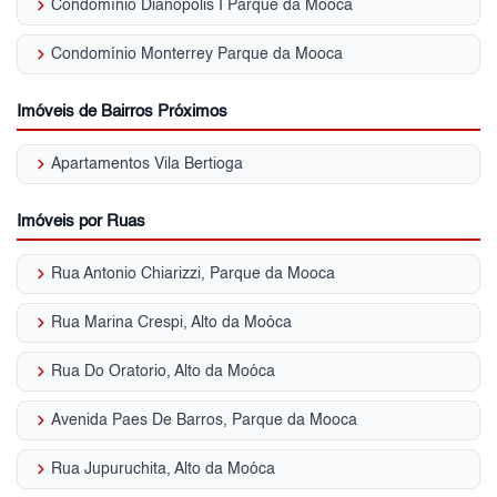
keyboard_arrow_right
Condomínio Dianopolis I Parque da Mooca
keyboard_arrow_right
Condomínio Monterrey Parque da Mooca
Imóveis de Bairros Próximos
keyboard_arrow_right
Apartamentos Vila Bertioga
Imóveis por Ruas
keyboard_arrow_right
Rua Antonio Chiarizzi, Parque da Mooca
keyboard_arrow_right
Rua Marina Crespi, Alto da Moóca
keyboard_arrow_right
Rua Do Oratorio, Alto da Moóca
keyboard_arrow_right
Avenida Paes De Barros, Parque da Mooca
keyboard_arrow_right
Rua Jupuruchita, Alto da Moóca