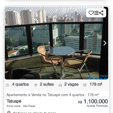
4 quartos
2 suítes
2 vagas
178 m²
Apartamento à Venda no Tatuapé com 4 quartos - 178 m²
1.100.000
Tatuapé
R$
Aceita Permuta
Zona Leste - São Paulo