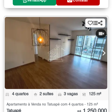
WhatsApp
Contatar
4 quartos
2 suítes
3 vagas
125 m²
Apartamento à Venda no Tatuapé com 4 quartos - 125 m²
1.250.000
Tatuapé
R$