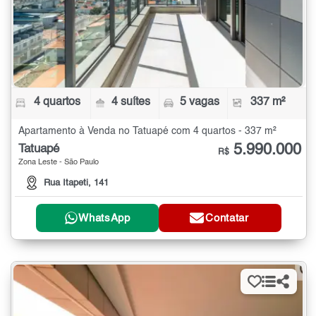
4 quartos
4 suítes
5 vagas
337 m²
Apartamento à Venda no Tatuapé com 4 quartos - 337 m²
5.990.000
Tatuapé
R$
Zona Leste - São Paulo
Rua Itapeti, 141
WhatsApp
Contatar