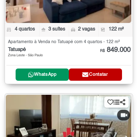
4 quartos
3 suítes
2 vagas
122 m²
Apartamento à Venda no Tatuapé com 4 quartos - 122 m²
849.000
Tatuapé
R$
Zona Leste - São Paulo
WhatsApp
Contatar