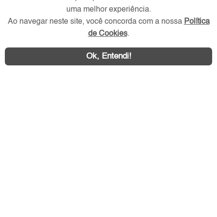
Verificada por
uma melhor experiência.
Ao navegar neste site, você concorda com a nossa
Política
de Cookies
.
Redes Sociais
Ok, Entendi!
Área exclusiva aos anunciantes,
acesse sua conta: