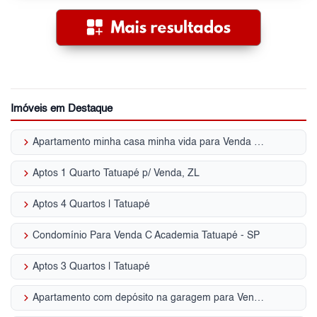
Imóveis em Destaque
keyboard_arrow_right
Apartamento minha casa minha vida para Venda | Tatuapé
keyboard_arrow_right
Aptos 1 Quarto Tatuapé p/ Venda, ZL
keyboard_arrow_right
Aptos 4 Quartos | Tatuapé
keyboard_arrow_right
Condomínio Para Venda C Academia Tatuapé - SP
keyboard_arrow_right
Aptos 3 Quartos | Tatuapé
keyboard_arrow_right
Apartamento com depósito na garagem para Venda | Tatuapé