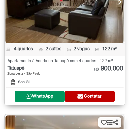
4 quartos
2 suítes
2 vagas
122 m²
Apartamento à Venda no Tatuapé com 4 quartos - 122 m²
900.000
Tatuapé
R$
Zona Leste - São Paulo
Sao Gil
WhatsApp
Contatar