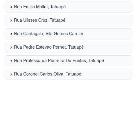
keyboard_arrow_right
Rua Emilio Mallet, Tatuapé
keyboard_arrow_right
Rua Ulisses Cruz, Tatuapé
keyboard_arrow_right
Rua Cantagalo, Vila Gomes Cardim
keyboard_arrow_right
Rua Padre Estevao Pernet, Tatuapé
keyboard_arrow_right
Rua Professorua Pedreira De Freitas, Tatuapé
keyboard_arrow_right
Rua Coronel Carlos Oliva, Tatuapé