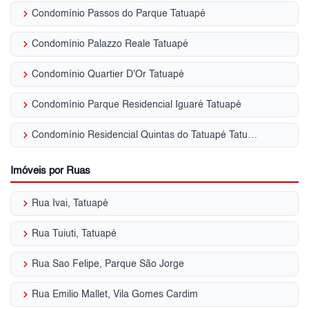
keyboard_arrow_right
Condomínio Passos do Parque Tatuapé
keyboard_arrow_right
Condomínio Palazzo Reale Tatuapé
keyboard_arrow_right
Condomínio Quartier D'Or Tatuapé
keyboard_arrow_right
Condomínio Parque Residencial Iguaré Tatuapé
keyboard_arrow_right
Condomínio Residencial Quintas do Tatuapé Tatuapé
Imóveis por Ruas
keyboard_arrow_right
Rua Ivai, Tatuapé
keyboard_arrow_right
Rua Tuiuti, Tatuapé
keyboard_arrow_right
Rua Sao Felipe, Parque São Jorge
keyboard_arrow_right
Rua Emilio Mallet, Vila Gomes Cardim