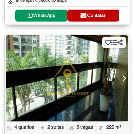
Endereço no círculo do mapa
WhatsApp
Contatar
4 quartos
2 suítes
5 vagas
220 m²