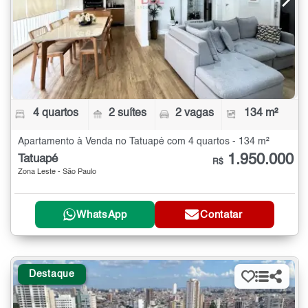
4 quartos
2 suítes
2 vagas
134 m²
Apartamento à Venda no Tatuapé com 4 quartos - 134 m²
1.950.000
Tatuapé
R$
Zona Leste - São Paulo
WhatsApp
Contatar
Destaque