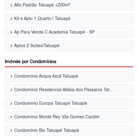
keyboard_arrow_right
Alto Padrão Tatuapé +200m²
keyboard_arrow_right
Kit e Apto 1 Quarto | Tatuapé
keyboard_arrow_right
Ap Para Venda C Academia Tatuapé - SP
keyboard_arrow_right
Aptos 2 Suítes|Tatuapé
Imóveis por Condomínios
keyboard_arrow_right
Condomínio Acqua Azuli Tatuapé
keyboard_arrow_right
Condomínio Residencial Aldeia dos Pássaros Tatuapé
keyboard_arrow_right
Condomínio Europa Tatuapé Tatuapé
keyboard_arrow_right
Condomínio Monte Rey Vila Gomes Cardim
keyboard_arrow_right
Condomínio Bio Tatuapé Tatuapé