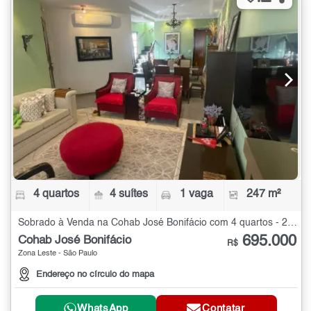
4 quartos
4 suítes
1 vaga
247 m²
Sobrado à Venda na Cohab José Bonifácio com 4 quartos - 247 m²
695.000
Cohab José Bonifácio
R$
Zona Leste - São Paulo
Endereço no círculo do mapa
WhatsApp
Contatar