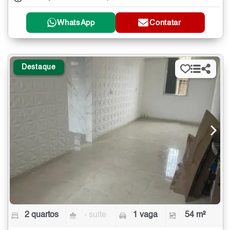
WhatsApp
Contatar
Destaque
2 quartos
- suíte
1 vaga
54 m²