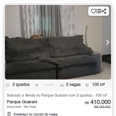
2 quartos
- suíte
2 vagas
100 m²
Sobrado à Venda no Parque Guarani com 2 quartos - 100 m²
410.000
Parque Guarani
R$
Zona Leste - São Paulo
R$ 420.000
Endereço no círculo do mapa