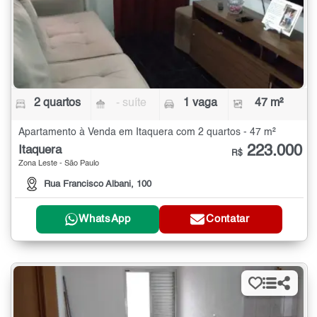
2 quartos
- suíte
1 vaga
47 m²
Apartamento à Venda em Itaquera com 2 quartos - 47 m²
223.000
Itaquera
R$
Zona Leste - São Paulo
Rua Francisco Albani, 100
WhatsApp
Contatar