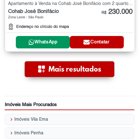
Apartamento à Venda na Cohab José Bonifácio com 2 quartos - 54 m²
230.000
Cohab José Bonifácio
R$
Zona Leste - São Paulo
Endereço no círculo do mapa
WhatsApp
Contatar
Imóveis Mais Procurados
keyboard_arrow_right
Imóveis Vila Ema
keyboard_arrow_right
Imóveis Penha