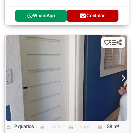
WhatsApp
Contatar
2 quartos
- suíte
- vaga
38 m²