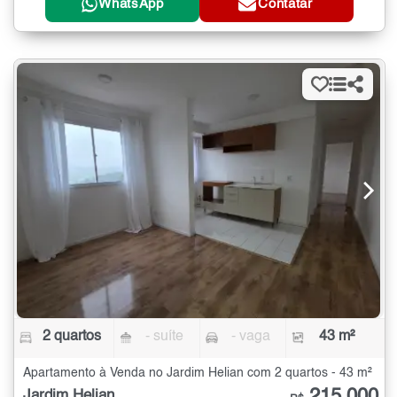
WhatsApp
Contatar
2 quartos
- suíte
- vaga
43 m²
Apartamento à Venda no Jardim Helian com 2 quartos - 43 m²
215.000
Jardim Helian