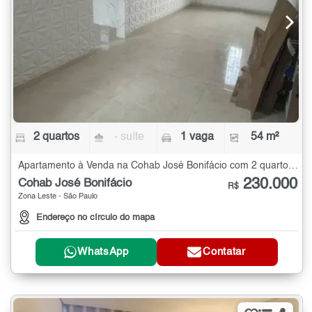
2 quartos
- suíte
1 vaga
54 m²
Apartamento à Venda na Cohab José Bonifácio com 2 quartos - 54 m²
230.000
Cohab José Bonifácio
R$
Zona Leste - São Paulo
Endereço no círculo do mapa
WhatsApp
Contatar