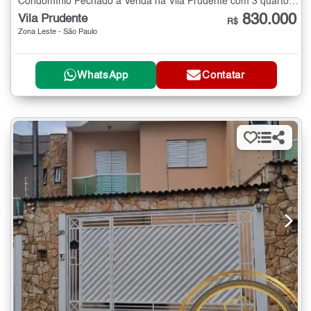
Condomínio Fechado à Venda na Vila Prudente com 3 quartos - 147 m²
830.000
Vila Prudente
R$
Zona Leste - São Paulo
WhatsApp
Contatar