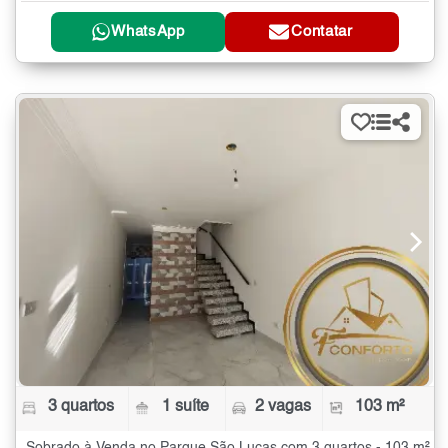
WhatsApp
Contatar
3 quartos
1 suíte
2 vagas
103 m²
Sobrado à Venda no Parque São Lucas com 3 quartos - 103 m²