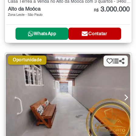
Casa Térrea à Venda no Alto da Moóca com 3 quartos - 346000 m²
3.000.000
Alto da Moóca
R$
Zona Leste - São Paulo
WhatsApp
Contatar
Oportunidade