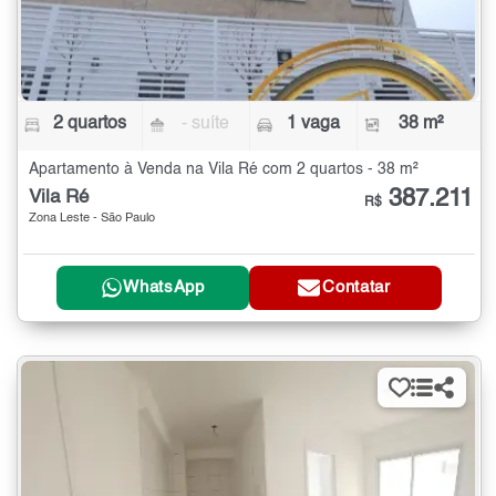
2 quartos
- suíte
1 vaga
38 m²
Apartamento à Venda na Vila Ré com 2 quartos - 38 m²
387.211
Vila Ré
R$
Zona Leste - São Paulo
WhatsApp
Contatar