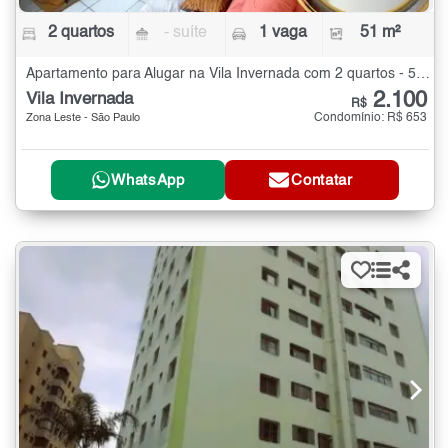
2 quartos
- suíte
1 vaga
51 m²
Apartamento para Alugar na Vila Invernada com 2 quartos - 51 m²
2.100
Vila Invernada
R$
Condomínio: R$ 653
Zona Leste - São Paulo
WhatsApp
Contatar