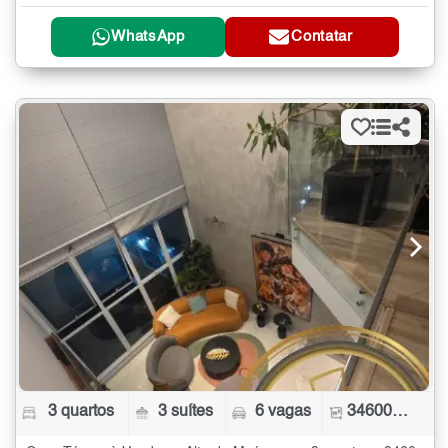
WhatsApp
Contatar
3 quartos
3 suítes
6 vagas
346000 m²