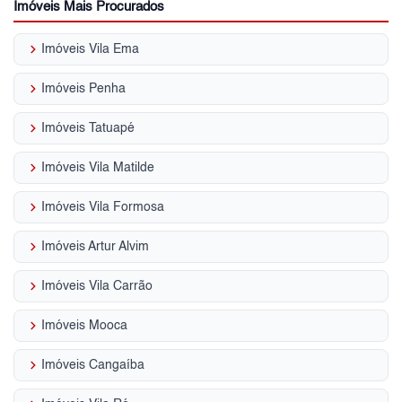
Imóveis Mais Procurados
keyboard_arrow_right
Imóveis Vila Ema
keyboard_arrow_right
Imóveis Penha
keyboard_arrow_right
Imóveis Tatuapé
keyboard_arrow_right
Imóveis Vila Matilde
keyboard_arrow_right
Imóveis Vila Formosa
keyboard_arrow_right
Imóveis Artur Alvim
keyboard_arrow_right
Imóveis Vila Carrão
keyboard_arrow_right
Imóveis Mooca
keyboard_arrow_right
Imóveis Cangaíba