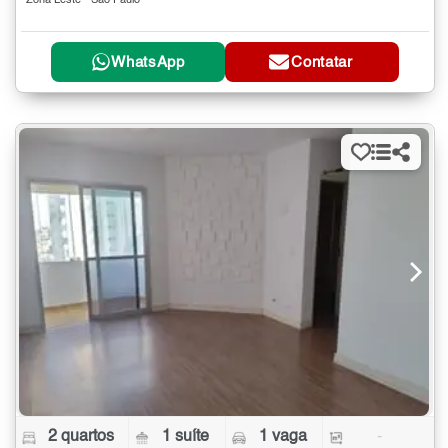
Zona Leste - São Paulo
WhatsApp
Contatar
2 quartos
1 suíte
1 vaga
-