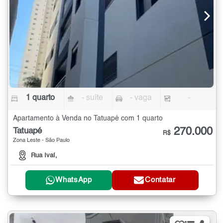
1 quarto
- suíte
- vaga
-
Apartamento à Venda no Tatuapé com 1 quarto
270.000
Tatuapé
R$
Zona Leste - São Paulo
Rua Ivaí,
WhatsApp
Contatar