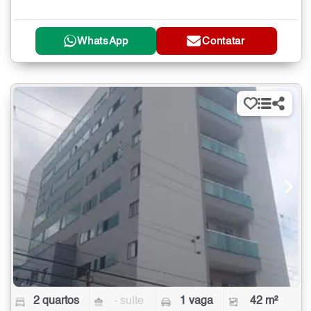
WhatsApp
Contatar
2 quartos
- suíte
1 vaga
42 m²