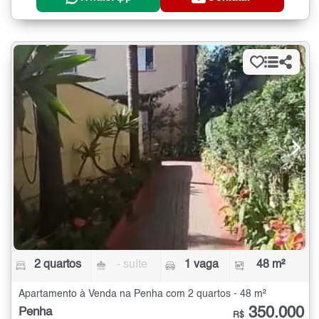
2 quartos
- suíte
1 vaga
48 m²
Apartamento à Venda na Penha com 2 quartos - 48 m²
350.000
Penha
R$