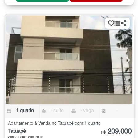
1 quarto
- suíte
- vaga
-
Apartamento à Venda no Tatuapé com 1 quarto
209.000
Tatuapé
R$
Zona Leste - São Paulo