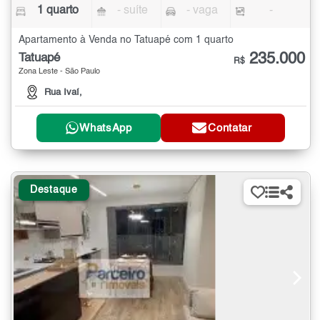
1 quarto
- suíte
- vaga
-
Apartamento à Venda no Tatuapé com 1 quarto
235.000
Tatuapé
R$
Zona Leste - São Paulo
Rua Ivaí,
WhatsApp
Contatar
Destaque