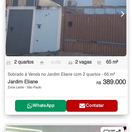
2 quartos
- suíte
2 vagas
65 m²
Sobrado à Venda no Jardim Eliane com 2 quartos - 65 m²
389.000
Jardim Eliane
R$
Zona Leste - São Paulo
WhatsApp
Contatar