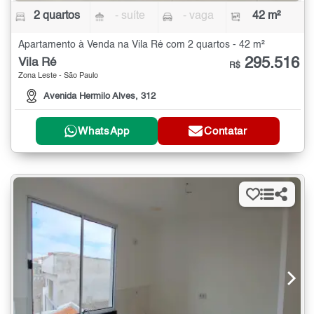
2 quartos
- suíte
- vaga
42 m²
Apartamento à Venda na Vila Ré com 2 quartos - 42 m²
295.516
Vila Ré
R$
Zona Leste - São Paulo
Avenida Hermilo Alves, 312
WhatsApp
Contatar