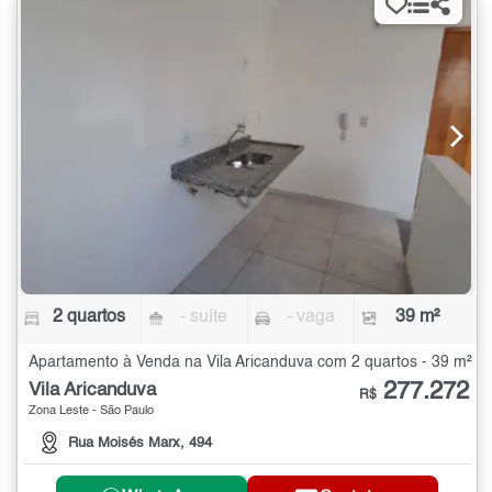
2 quartos
- suíte
- vaga
39 m²
Apartamento à Venda na Vila Aricanduva com 2 quartos - 39 m²
277.272
Vila Aricanduva
R$
Zona Leste - São Paulo
Rua Moisés Marx, 494