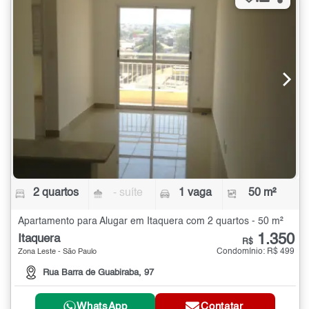
2 quartos
- suíte
1 vaga
50 m²
Apartamento para Alugar em Itaquera com 2 quartos - 50 m²
1.350
Itaquera
R$
Condomínio: R$ 499
Zona Leste - São Paulo
Rua Barra de Guabiraba, 97
WhatsApp
Contatar