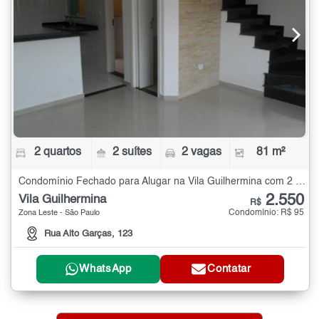
2 quartos
2 suítes
2 vagas
81 m²
Condomínio Fechado para Alugar na Vila Guilhermina com 2 quartos - 81 m²
2.550
Vila Guilhermina
R$
Condomínio: R$ 95
Zona Leste - São Paulo
Rua Alto Garças, 123
WhatsApp
Contatar