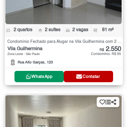
2 quartos
2 suítes
2 vagas
81 m²
Condomínio Fechado para Alugar na Vila Guilhermina com 2 quartos - 81 m²
2.550
Vila Guilhermina
R$
Condomínio: R$ 95
Zona Leste - São Paulo
Rua Alto Garças, 123
WhatsApp
Contatar