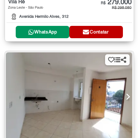
279.000
Vila Ré
R$
Zona Leste - São Paulo
R$ 298.080
Avenida Hermilo Alves, 312
WhatsApp
Contatar