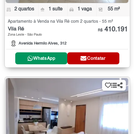
2 quartos
1 suíte
1 vaga
55 m²
Apartamento à Venda na Vila Ré com 2 quartos - 55 m²
410.191
Vila Ré
R$
Zona Leste - São Paulo
Avenida Hermilo Alves, 312
WhatsApp
Contatar