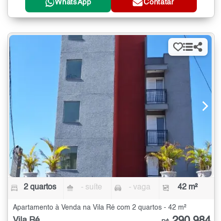
WhatsApp
Contatar
2 quartos
- suíte
- vaga
42 m²
Apartamento à Venda na Vila Ré com 2 quartos - 42 m²
290.984
Vila Ré