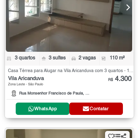
3 quartos
3 suítes
2 vagas
110 m²
Casa Térrea para Alugar na Vila Aricanduva com 3 quartos - 110 m²
4.300
Vila Aricanduva
R$
Zona Leste - São Paulo
Rua Monsenhor Francisco de Paula, 515 A
WhatsApp
Contatar