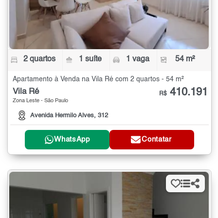
2 quartos
1 suíte
1 vaga
54 m²
Apartamento à Venda na Vila Ré com 2 quartos - 54 m²
410.191
Vila Ré
R$
Zona Leste - São Paulo
Avenida Hermilo Alves, 312
WhatsApp
Contatar