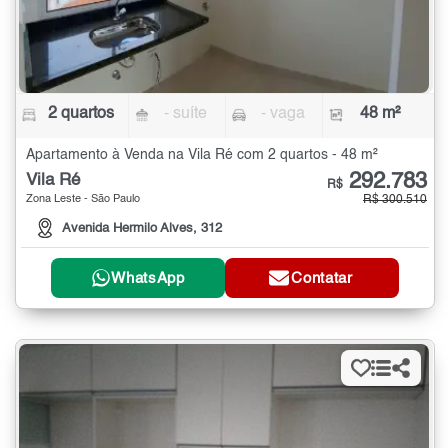
2 quartos
- suíte
- vaga
48 m²
Apartamento à Venda na Vila Ré com 2 quartos - 48 m²
292.783
Vila Ré
R$
Zona Leste - São Paulo
R$ 300.510
Avenida Hermilo Alves, 312
WhatsApp
Contatar