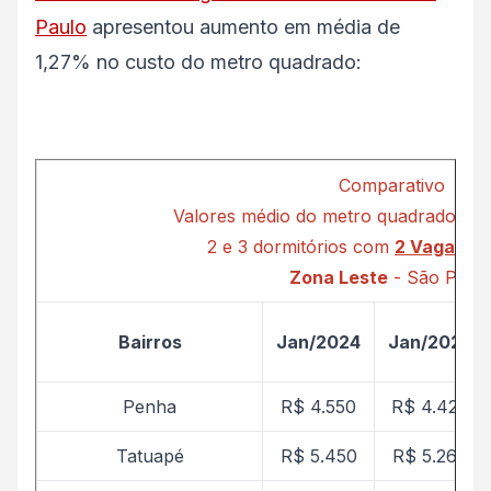
Paulo
apresentou aumento em média de
1,27% no custo do metro quadrado:
Comparativo
Valores médio do metro quadrado Ca
2 e 3 dormitórios com
2 Vagas d
Zona Leste
- São Paul
Bairros
Jan/2024
Jan/2025
Penha
R$ 4.550
R$ 4.427
Tatuapé
R$ 5.450
R$ 5.269