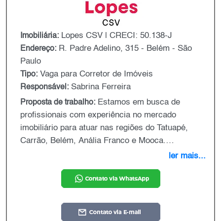
Lopes CSV | CRECI: 50.138-J
Imobiliária:
R. Padre Adelino, 315 - Belém - São
Endereço:
Paulo
Vaga para Corretor de Imóveis
Tipo:
Sabrina Ferreira
Responsável:
Estamos em busca de
Proposta de trabalho:
profissionais com experiência no mercado
imobiliário para atuar nas regiões do Tatuapé,
Carrão, Belém, Anália Franco e Mooca.
Requisitos: Experiência comprovada em vendas
ler mais...
de imóveis; Conhecimento das regiões
mencionadas; Boa comunicação e perfil
comercial; Proatividade e foco em resultados;
CRECI ativo. Oferecemos: Excelente estrutura de
trabalho; Alto potencial de ganhos com