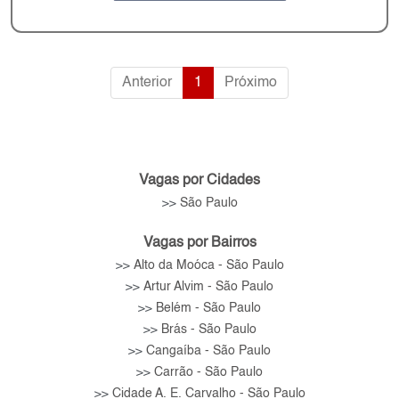
comissões; Carteira de imóveis nas melhores
regiões da Zona Leste; Suporte comercial e
treinamento; Ambiente profissional e
Anterior
1
Próximo
oportunidades de crescimento. Se você é
apaixonado pelo mercado imobiliário e busca
crescimento profissional, venha fazer parte da
nossa equipe! Envie seu currículo e venha
crescer conosco.
Vagas por Cidades
São Paulo
>>
Vagas por Bairros
Alto da Moóca - São Paulo
>>
Artur Alvim - São Paulo
>>
Belém - São Paulo
>>
Brás - São Paulo
>>
Cangaíba - São Paulo
>>
Carrão - São Paulo
>>
Cidade A. E. Carvalho - São Paulo
>>