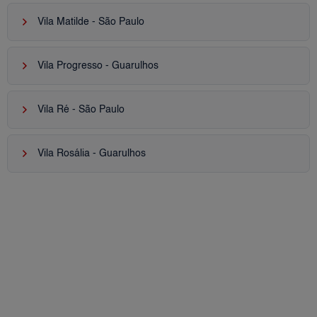
keyboard_arrow_right
Vila Matilde - São Paulo
keyboard_arrow_right
Vila Progresso - Guarulhos
keyboard_arrow_right
Vila Ré - São Paulo
keyboard_arrow_right
Vila Rosália - Guarulhos