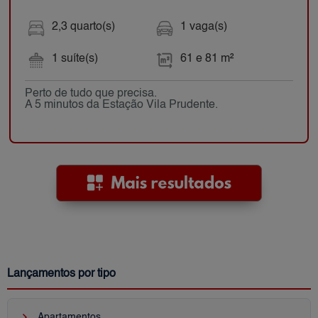
2,3 quarto(s)
1 vaga(s)
1 suíte(s)
61 e 81 m²
Perto de tudo que precisa.
A 5 minutos da Estação Vila Prudente.
Lançamentos por tipo
keyboard_arrow_right
Apartamentos