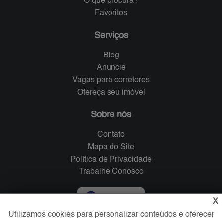
O que procura?
Favoritos
Serviços
Blog
Anuncie
Vagas para corretores
Ofereça seu imóvel
Sobre nós
Contato
Mapa do Site
Política de Privacidade
Trabalhe Conosco
Verificada por
X
Utilizamos cookies para personalizar conteúdos e oferecer