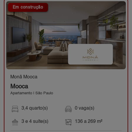
Em construção
Monã Mooca
Mooca
Apartamento | São Paulo
3,4 quarto(s)
0 vaga(s)
3 e 4 suíte(s)
136 a 269 m²