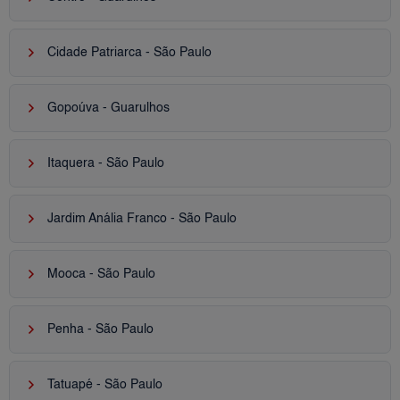
keyboard_arrow_right
Cidade Patriarca - São Paulo
keyboard_arrow_right
Gopoúva - Guarulhos
keyboard_arrow_right
Itaquera - São Paulo
keyboard_arrow_right
Jardim Anália Franco - São Paulo
keyboard_arrow_right
Mooca - São Paulo
keyboard_arrow_right
Penha - São Paulo
keyboard_arrow_right
Tatuapé - São Paulo