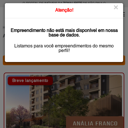
O PORTAL DE IMÓVEIS DA
ZONA LESTE
DE SÃO PAULO
×
Atenção!
HOME
LANÇAMENTOS
Empreendimento não está mais disponível em nossa
base de dados.
Apartamentos na Planta e Novos Zona Leste de São Paulo
Listamos para você empreendimentos do mesmo
48 anúncio(s) encontrado(s)
perfil!
* FILTRO PRINCIPAL *
Breve lançamento