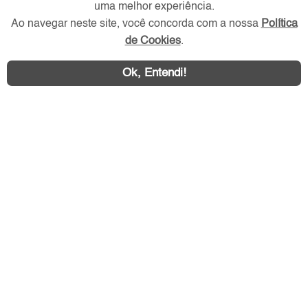
uma melhor experiência.
Redes Sociais
Ao navegar neste site, você concorda com a nossa
Política
de Cookies
.
Ok, Entendi!
Área exclusiva aos anunciantes,
acesse sua conta: