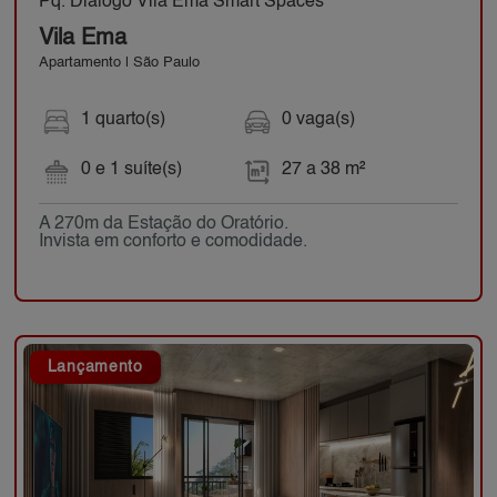
Pq. Diálogo Vila Ema Smart Spaces
Vila Ema
Apartamento | São Paulo
1 quarto(s)
0 vaga(s)
0 e 1 suíte(s)
27 a 38 m²
A 270m da Estação do Oratório.
Invista em conforto e comodidade.
Lançamento