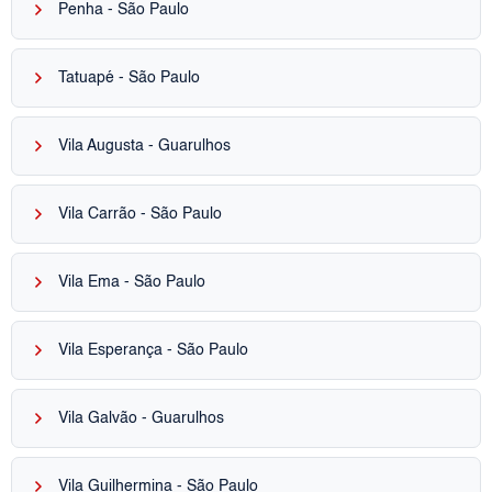
keyboard_arrow_right
Penha - São Paulo
keyboard_arrow_right
Tatuapé - São Paulo
keyboard_arrow_right
Vila Augusta - Guarulhos
keyboard_arrow_right
Vila Carrão - São Paulo
keyboard_arrow_right
Vila Ema - São Paulo
keyboard_arrow_right
Vila Esperança - São Paulo
keyboard_arrow_right
Vila Galvão - Guarulhos
keyboard_arrow_right
Vila Guilhermina - São Paulo