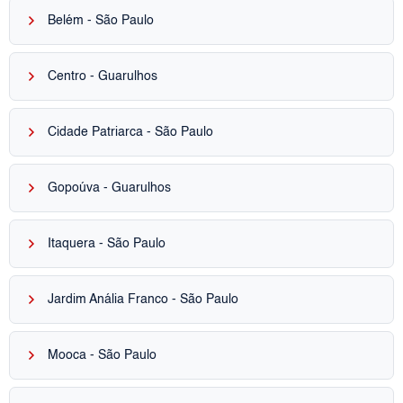
keyboard_arrow_right
Belém - São Paulo
keyboard_arrow_right
Centro - Guarulhos
keyboard_arrow_right
Cidade Patriarca - São Paulo
keyboard_arrow_right
Gopoúva - Guarulhos
keyboard_arrow_right
Itaquera - São Paulo
keyboard_arrow_right
Jardim Anália Franco - São Paulo
keyboard_arrow_right
Mooca - São Paulo