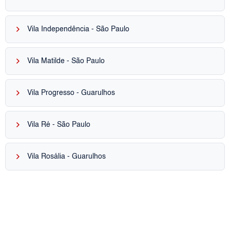
keyboard_arrow_right
Vila Independência - São Paulo
keyboard_arrow_right
Vila Matilde - São Paulo
keyboard_arrow_right
Vila Progresso - Guarulhos
keyboard_arrow_right
Vila Ré - São Paulo
keyboard_arrow_right
Vila Rosália - Guarulhos