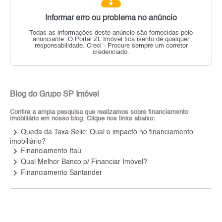
Informar erro ou problema no anúncio
Todas as informações deste anúncio são fornecidas pelo
anunciante.
O Portal ZL Imóvel fica isento de qualquer
responsabilidade.
Creci - Procure sempre um corretor
credenciado.
Blog do Grupo SP Imóvel
Confira a ampla pesquisa que realizamos sobre financiamento
imobiliário em nosso blog. Clique nos links abaixo:
keyboard_arrow_right
Queda da Taxa Selic: Qual o impacto no financiamento
imobiliário?
keyboard_arrow_right
Financiamento Itaú
keyboard_arrow_right
Qual Melhor Banco p/ Financiar Imóvel?
keyboard_arrow_right
Financiamento Santander