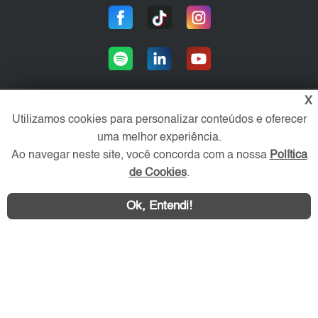
X
Utilizamos cookies para personalizar conteúdos e oferecer
Área exclusiva aos anunciantes,
uma melhor experiência.
acesse sua conta:
Ao navegar neste site, você concorda com a nossa
Política
de Cookies
.
Ok, Entendi!
WhatsApp
Contatar
ZL Imóvel © 2026 - Todos os direitos reservados