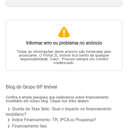
Informar erro ou problema no anúncio
Todas as informações deste anúncio são fornecidas pelo
anunciante.
O Portal ZL Imóvel fica isento de qualquer
responsabilidade.
Creci - Procure sempre um corretor
credenciado.
Blog do Grupo SP Imóvel
Confira a ampla pesquisa que realizamos sobre financiamento
imobiliário em nosso blog. Clique nos links abaixo:
keyboard_arrow_right
Queda da Taxa Selic: Qual o impacto no financiamento
imobiliário?
keyboard_arrow_right
Índice Financamento: TR, IPCA ou Poupança?
keyboard_arrow_right
Financiamento Itaú