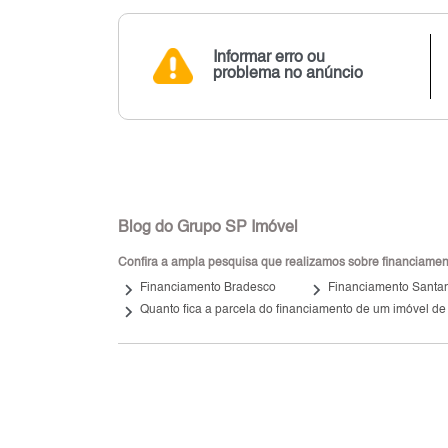
Informar erro ou
problema no anúncio
Blog do Grupo SP Imóvel
Confira a ampla pesquisa que realizamos sobre financiamento
keyboard_arrow_right
keyboard_arrow_right
Financiamento Bradesco
Financiamento Santa
keyboard_arrow_right
Quanto fica a parcela do financiamento de um imóvel de