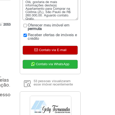
go:
2053
Oferecer meu imóvel em
permuta
Receber ofertas de imóveis e
crédito
Contato via E-mail
Contato via WhatsApp
,
elas
53 pessoas visualizaram
ação.
esse imóvel recentemente
cesso