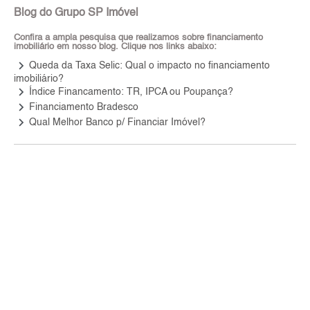
Blog do Grupo SP Imóvel
Confira a ampla pesquisa que realizamos sobre financiamento
imobiliário em nosso blog. Clique nos links abaixo:
keyboard_arrow_right
Queda da Taxa Selic: Qual o impacto no financiamento
imobiliário?
keyboard_arrow_right
Índice Financamento: TR, IPCA ou Poupança?
keyboard_arrow_right
Financiamento Bradesco
keyboard_arrow_right
Qual Melhor Banco p/ Financiar Imóvel?