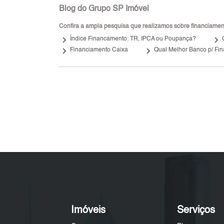
Blog do Grupo SP Imóvel
Confira a ampla pesquisa que realizamos sobre financiamento
keyboard_arrow_right
keyboard_arrow_right
Índice Financamento: TR, IPCA ou Poupança?
keyboard_arrow_right
keyboard_arrow_right
Financiamento Caixa
Qual Melhor Banco p/ Fin
Imóveis
Serviços