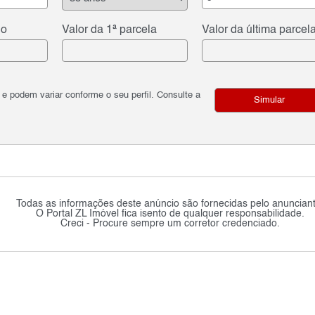
do
Valor da 1ª parcela
Valor da última parcel
podem variar conforme o seu perfil. Consulte a
Simular
Todas as informações deste anúncio são fornecidas pelo anunciant
O Portal ZL Imóvel fica isento de qualquer responsabilidade.
Creci - Procure sempre um corretor credenciado.