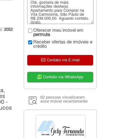
go:
2052
Oferecer meu imóvel em
permuta
Receber ofertas de imóveis e
crédito
Contato via E-mail
Contato via WhatsApp
a,
es
62 pessoas visualizaram
0 -
esse imóvel recentemente
oucos