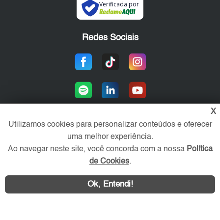
Verificada por
Redes Sociais
X
Utilizamos cookies para personalizar conteúdos e oferecer
uma melhor experiência.
Área exclusiva aos anunciantes,
acesse sua conta:
Ao navegar neste site, você concorda com a nossa
Política
de Cookies
.
Ok, Entendi!
WhatsApp
Contatar