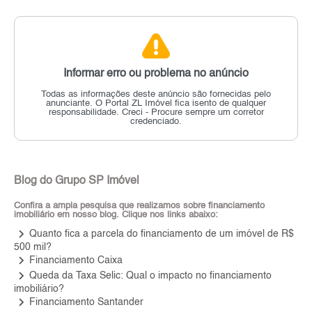
Informar erro ou problema no anúncio
Todas as informações deste anúncio são fornecidas pelo
anunciante.
O Portal ZL Imóvel fica isento de qualquer
responsabilidade.
Creci - Procure sempre um corretor
credenciado.
Blog do Grupo SP Imóvel
Confira a ampla pesquisa que realizamos sobre financiamento
imobiliário em nosso blog. Clique nos links abaixo:
keyboard_arrow_right
Quanto fica a parcela do financiamento de um imóvel de R$
500 mil?
keyboard_arrow_right
Financiamento Caixa
keyboard_arrow_right
Queda da Taxa Selic: Qual o impacto no financiamento
imobiliário?
keyboard_arrow_right
Financiamento Santander