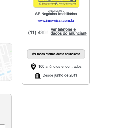
CRECI: 26.445-J
SR Negócios Imobiliários
www.imoveissr.com.br
Ver telefone e
(11) 4304...
dados do anunciante
Ver todas ofertas deste anunciante
108
anúncios encontrados
Desde
junho de 2011