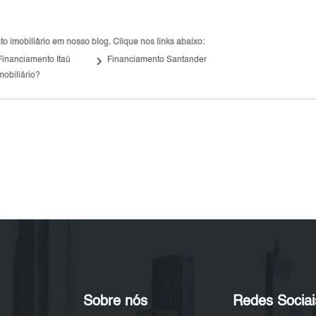
 imobiliário em nosso blog. Clique nos links abaixo:
keyboard_arrow_right
Financiamento Itaú
Financiamento Santander
mobiliário?
Sobre nós
Redes Sociai