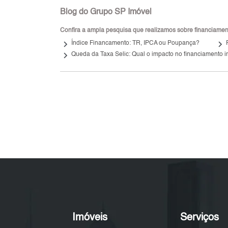
Blog do Grupo SP Imóvel
Confira a ampla pesquisa que realizamos sobre financiamento
keyboard_arrow_right
keyboard_arrow_right
Índice Financamento: TR, IPCA ou Poupança?
keyboard_arrow_right
Queda da Taxa Selic: Qual o impacto no financiamento i
Imóveis
Serviços