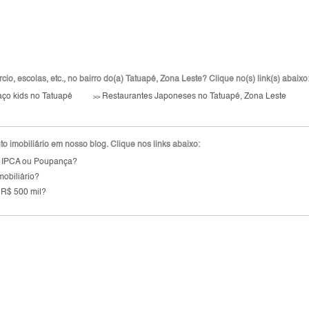
o, escolas, etc., no bairro do(a) Tatuapé, Zona Leste? Clique no(s) link(s) abaixo
ço kids no Tatuapé
Restaurantes Japoneses no Tatuapé, Zona Leste
>>
 imobiliário em nosso blog. Clique nos links abaixo:
, IPCA ou Poupança?
mobiliário?
 R$ 500 mil?