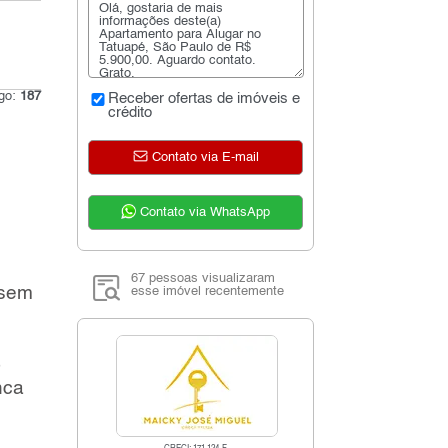
igo:
187
Receber ofertas de imóveis e
crédito
Contato via E-mail
Contato via WhatsApp
67 pessoas visualizaram
 sem
esse imóvel recentemente
nca