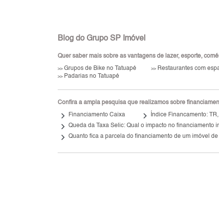
Blog do Grupo SP Imóvel
Quer saber mais sobre as vantagens de lazer, esporte, comérci
Grupos de Bike no Tatuapé
Restaurantes com espa
>>
>>
Padarias no Tatuapé
>>
Confira a ampla pesquisa que realizamos sobre financiamento
keyboard_arrow_right
keyboard_arrow_right
Financiamento Caixa
Índice Financamento: TR
keyboard_arrow_right
Queda da Taxa Selic: Qual o impacto no financiamento i
keyboard_arrow_right
Quanto fica a parcela do financiamento de um imóvel de