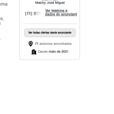
CRECI: 171.124-F
Maicky José Miguel
 uma
Ver telefone e
(11) 9752...
dados do anunciante
s,
u
Ver todas ofertas deste anunciante
.
71
anúncios encontrados
Desde
maio de 2021