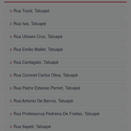
keyboard_arrow_right
Rua Tuiuti, Tatuapé
keyboard_arrow_right
Rua Ivai, Tatuapé
keyboard_arrow_right
Rua Ulisses Cruz, Tatuapé
keyboard_arrow_right
Rua Emilio Mallet, Tatuapé
keyboard_arrow_right
Rua Cantagalo, Tatuapé
keyboard_arrow_right
Rua Coronel Carlos Oliva, Tatuapé
keyboard_arrow_right
Rua Padre Estevao Pernet, Tatuapé
keyboard_arrow_right
Rua Antonio De Barros, Tatuapé
keyboard_arrow_right
Rua Professorua Pedreira De Freitas, Tatuapé
keyboard_arrow_right
Rua Itapeti, Tatuapé