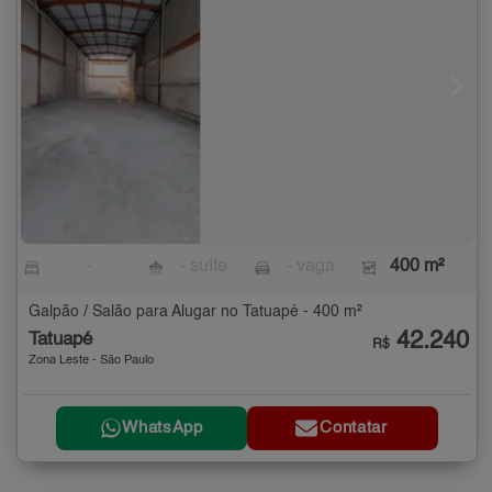
-
- suíte
- vaga
400 m²
Galpão / Salão para Alugar no Tatuapé - 400 m²
42.240
Tatuapé
R$
Zona Leste - São Paulo
WhatsApp
Contatar