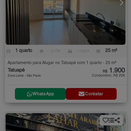
1 quarto
- suíte
- vaga
25 m²
Apartamento para Alugar no Tatuapé com 1 quarto - 25 m²
1.900
Tatuapé
R$
Condomínio: R$ 208
Zona Leste - São Paulo
WhatsApp
Contatar