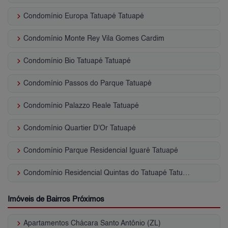
keyboard_arrow_right
Condomínio Europa Tatuapé Tatuapé
keyboard_arrow_right
Condomínio Monte Rey Vila Gomes Cardim
keyboard_arrow_right
Condomínio Bio Tatuapé Tatuapé
keyboard_arrow_right
Condomínio Passos do Parque Tatuapé
keyboard_arrow_right
Condomínio Palazzo Reale Tatuapé
keyboard_arrow_right
Condomínio Quartier D'Or Tatuapé
keyboard_arrow_right
Condomínio Parque Residencial Iguaré Tatuapé
keyboard_arrow_right
Condomínio Residencial Quintas do Tatuapé Tatuapé
Imóveis de Bairros Próximos
keyboard_arrow_right
Apartamentos Chácara Santo Antônio (ZL)