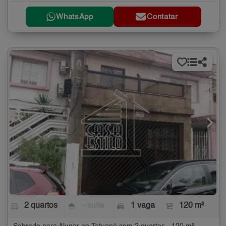
WhatsApp
Contatar
2 quartos
- suíte
1 vaga
120 m²