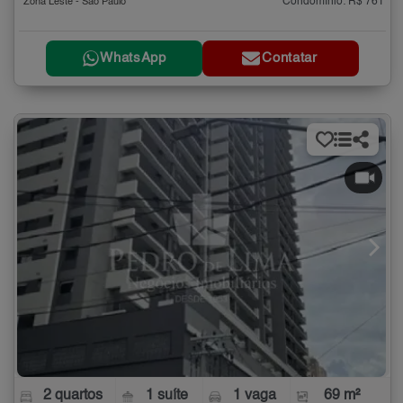
Condomínio: R$ 761
Zona Leste - São Paulo
WhatsApp
Contatar
2 quartos
1 suíte
1 vaga
69 m²