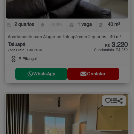
2 quartos
- suíte
1 vaga
40 m²
Apartamento para Alugar no Tatuapé com 2 quartos - 40 m²
3.220
Tatuapé
R$
Condomínio: R$ 280
Zona Leste - São Paulo
R Pitangui
WhatsApp
Contatar