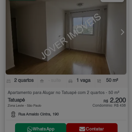
2 quartos
- suíte
1 vaga
50 m²
Apartamento para Alugar no Tatuapé com 2 quartos - 50 m²
2.200
Tatuapé
R$
Condomínio: R$ 438
Zona Leste - São Paulo
Rua Arnaldo Cintra, 190
WhatsApp
Contatar