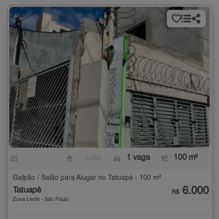
-
- suíte
1 vaga
100 m²
Galpão / Salão para Alugar no Tatuapé - 100 m²
6.000
Tatuapé
R$
Zona Leste - São Paulo