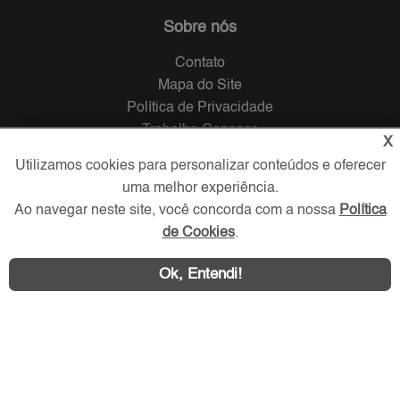
Sobre nós
Contato
Mapa do Site
Política de Privacidade
Trabalhe Conosco
X
Utilizamos cookies para personalizar conteúdos e oferecer
Verificada por
uma melhor experiência.
Ao navegar neste site, você concorda com a nossa
Política
Redes Sociais
de Cookies
.
Ok, Entendi!