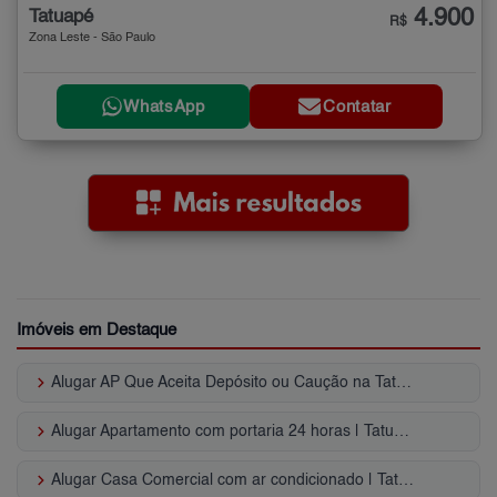
4.900
Tatuapé
R$
Zona Leste - São Paulo
WhatsApp
Contatar
Imóveis em Destaque
keyboard_arrow_right
Alugar AP Que Aceita Depósito ou Caução na Tatuapé - SP
keyboard_arrow_right
Alugar Apartamento com portaria 24 horas | Tatuapé
keyboard_arrow_right
Alugar Casa Comercial com ar condicionado | Tatuapé