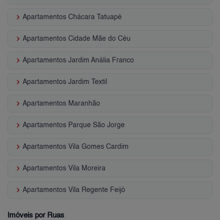
keyboard_arrow_right
Apartamentos Chácara Tatuapé
keyboard_arrow_right
Apartamentos Cidade Mãe do Céu
keyboard_arrow_right
Apartamentos Jardim Anália Franco
keyboard_arrow_right
Apartamentos Jardim Textil
keyboard_arrow_right
Apartamentos Maranhão
keyboard_arrow_right
Apartamentos Parque São Jorge
keyboard_arrow_right
Apartamentos Vila Gomes Cardim
keyboard_arrow_right
Apartamentos Vila Moreira
keyboard_arrow_right
Apartamentos Vila Regente Feijó
Imóveis por Ruas