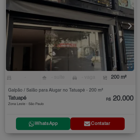
-
- suíte
- vaga
200 m²
Galpão / Salão para Alugar no Tatuapé - 200 m²
20.000
Tatuapé
R$
Zona Leste - São Paulo
WhatsApp
Contatar