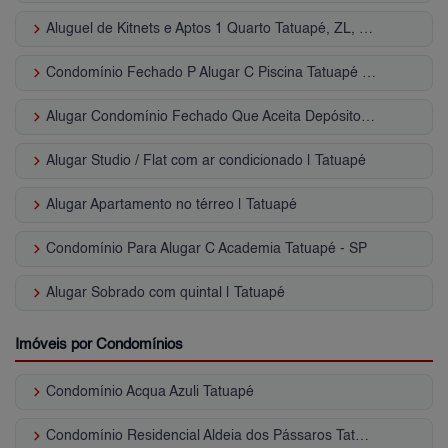
keyboard_arrow_right
Aluguel de Kitnets e Aptos 1 Quarto Tatuapé, ZL, SP
keyboard_arrow_right
Condomínio Fechado P Alugar C Piscina Tatuapé - SP
keyboard_arrow_right
Alugar Condomínio Fechado Que Aceita Depósito ou Caução Tatuapé - SP
keyboard_arrow_right
Alugar Studio / Flat com ar condicionado | Tatuapé
keyboard_arrow_right
Alugar Apartamento no térreo | Tatuapé
keyboard_arrow_right
Condomínio Para Alugar C Academia Tatuapé - SP
keyboard_arrow_right
Alugar Sobrado com quintal | Tatuapé
Imóveis por Condomínios
keyboard_arrow_right
Condomínio Acqua Azuli Tatuapé
keyboard_arrow_right
Condomínio Residencial Aldeia dos Pássaros Tatuapé