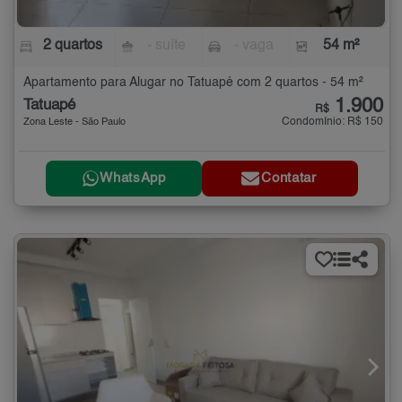
2 quartos
- suíte
- vaga
54 m²
Apartamento para Alugar no Tatuapé com 2 quartos - 54 m²
1.900
Tatuapé
R$
Condomínio: R$ 150
Zona Leste - São Paulo
WhatsApp
Contatar