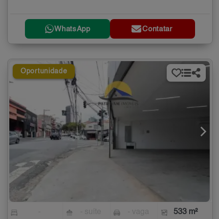
WhatsApp
Contatar
Oportunidade
-
- suíte
- vaga
533 m²