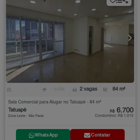
-
- suíte
2 vagas
84 m²
Sala Comercial para Alugar no Tatuapé - 84 m²
6.700
Tatuapé
R$
Condomínio: R$ 1.015
Zona Leste - São Paulo
WhatsApp
Contatar