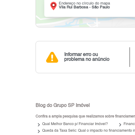
Endereço no círculo do mapa
Vila Rui Barbosa - São Paulo
Informar erro ou
problema no anúncio
Blog do Grupo SP Imóvel
Confira a ampla pesquisa que realizamos sobre financiamento
keyboard_arrow_right
keyboard_arrow_right
Qual Melhor Banco p/ Financiar Imóvel?
Financ
keyboard_arrow_right
Queda da Taxa Selic: Qual o impacto no financiamento i