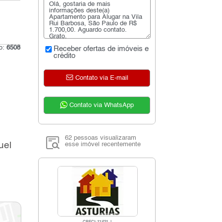
go:
6508
Receber ofertas de imóveis e
crédito
Contato via E-mail
Contato via WhatsApp
62 pessoas visualizaram
uel
esse imóvel recentemente