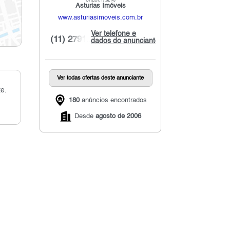
CRECI: 17.621-J
Asturias Imóveis
www.asturiasimoveis.com.br
Ver telefone e
(11) 2791...
dados do anunciante
Ver todas ofertas deste anunciante
e.
180
anúncios encontrados
Desde
agosto de 2006