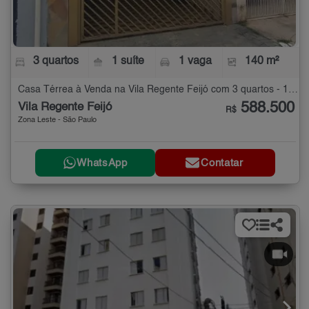
3 quartos
1 suíte
1 vaga
140 m²
Casa Térrea à Venda na Vila Regente Feijó com 3 quartos - 140 m²
588.500
Vila Regente Feijó
R$
Zona Leste - São Paulo
WhatsApp
Contatar