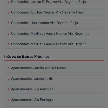
keyboard_arrow_right
Condomínio Jardim Di Franco Vila Regente Feijó
keyboard_arrow_right
Condomínio Agulhas Negras Vila Regente Feijó
keyboard_arrow_right
Condomínio Haussmann Vila Regente Feijó
keyboard_arrow_right
Condomínio MaxHaus Anália Franco Vila Regente Feijó
keyboard_arrow_right
Condomínio MaxHaus Anália Franco Vila Regente Feijó
Imóveis de Bairros Próximos
keyboard_arrow_right
Apartamentos Jardim Anália Franco
keyboard_arrow_right
Apartamentos Jardim Textil
keyboard_arrow_right
Apartamentos Vila Antonina
keyboard_arrow_right
Apartamentos Vila Bertioga