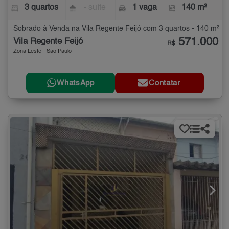
3 quartos
- suíte
1 vaga
140 m²
Sobrado à Venda na Vila Regente Feijó com 3 quartos - 140 m²
571.000
Vila Regente Feijó
R$
Zona Leste - São Paulo
WhatsApp
Contatar