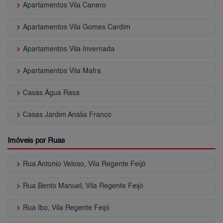
keyboard_arrow_right
Apartamentos Vila Canero
keyboard_arrow_right
Apartamentos Vila Gomes Cardim
keyboard_arrow_right
Apartamentos Vila Invernada
keyboard_arrow_right
Apartamentos Vila Mafra
keyboard_arrow_right
Casas Água Rasa
keyboard_arrow_right
Casas Jardim Anália Franco
Imóveis por Ruas
keyboard_arrow_right
Rua Antonio Veloso, Vila Regente Feijó
keyboard_arrow_right
Rua Bento Manuel, Vila Regente Feijó
keyboard_arrow_right
Rua Ibo, Vila Regente Feijó