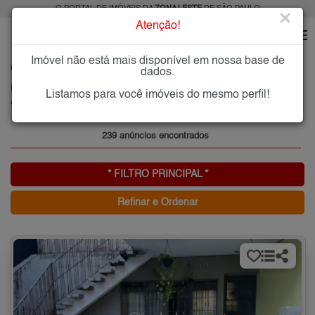
O PORTAL DE IMÓVEIS DA
ZONA LESTE
DE SÃO PAULO
×
Atenção!
Imóvel não está mais disponível em nossa base de
HOME
ZONA LESTE
COMPRAR
VILA REGENTE FEIJÓ
dados.
Imóveis à Venda na Vila Regente Feijó, Zona Leste de São Paulo
Listamos para você imóveis do mesmo perfil!
Vila Regente Feijó, Zona Leste
239 anúncios encontrados
* FILTRO PRINCIPAL *
Refinar e Ordenar