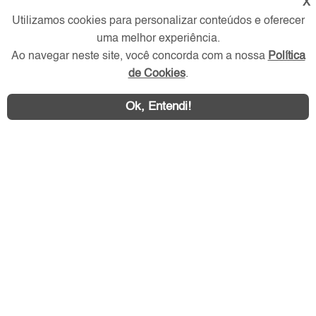
X
Utilizamos cookies para personalizar conteúdos e oferecer
Verificada por
uma melhor experiência.
Ao navegar neste site, você concorda com a nossa
Política
Redes Sociais
de Cookies
.
Ok, Entendi!
Área exclusiva aos anunciantes,
acesse sua conta: