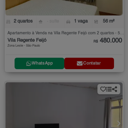
2 quartos
- suíte
1 vaga
56 m²
Apartamento à Venda na Vila Regente Feijó com 2 quartos - 56 m²
480.000
Vila Regente Feijó
R$
Zona Leste - São Paulo
WhatsApp
Contatar