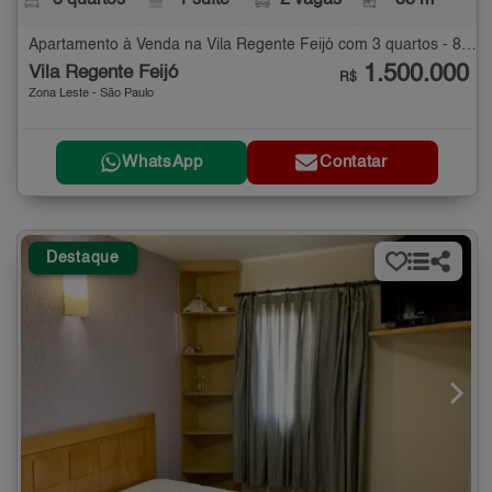
3 quartos
1 suíte
2 vagas
88 m²
Apartamento à Venda na Vila Regente Feijó com 3 quartos - 88 m²
1.500.000
Vila Regente Feijó
R$
Zona Leste - São Paulo
WhatsApp
Contatar
Destaque