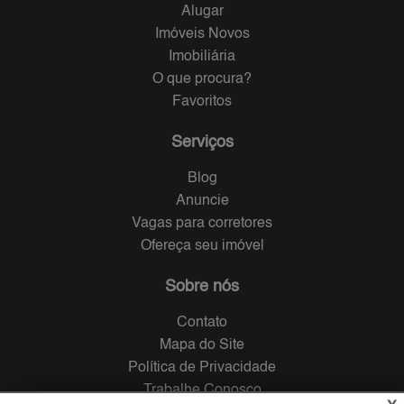
Alugar
Imóveis Novos
Imobiliária
O que procura?
Favoritos
Serviços
Blog
Anuncie
Vagas para corretores
Ofereça seu imóvel
Sobre nós
Contato
Mapa do Site
Política de Privacidade
Trabalhe Conosco