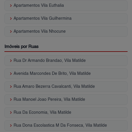
keyboard_arrow_right
Apartamentos Vila Euthalia
keyboard_arrow_right
Apartamentos Vila Guilhermina
keyboard_arrow_right
Apartamentos Vila Nhocune
Imóveis por Ruas
keyboard_arrow_right
Rua Dr Armando Brandao, Vila Matilde
keyboard_arrow_right
Avenida Marcondes De Brito, Vila Matilde
keyboard_arrow_right
Rua Amaro Bezerra Cavalcanti, Vila Matilde
keyboard_arrow_right
Rua Manoel Joao Pereira, Vila Matilde
keyboard_arrow_right
Rua Da Economia, Vila Matilde
keyboard_arrow_right
Rua Dona Escolastica M Da Fonseca, Vila Matilde