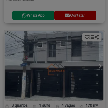
Zona Leste - São Paulo
WhatsApp
Contatar
3 quartos
1 suíte
4 vagas
170 m²