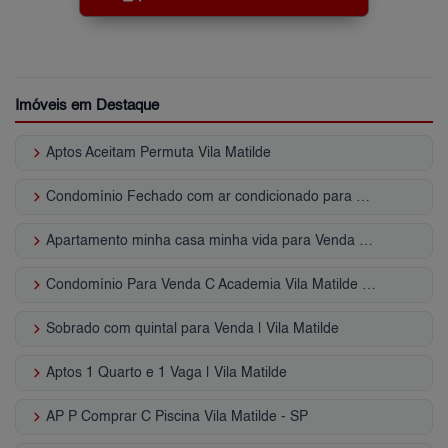
Imóveis em Destaque
keyboard_arrow_right
Aptos Aceitam Permuta Vila Matilde
keyboard_arrow_right
Condomínio Fechado com ar condicionado para Venda | Vila Matilde
keyboard_arrow_right
Apartamento minha casa minha vida para Venda | Vila Matilde
keyboard_arrow_right
Condomínio Para Venda C Academia Vila Matilde - SP
keyboard_arrow_right
Sobrado com quintal para Venda | Vila Matilde
keyboard_arrow_right
Aptos 1 Quarto e 1 Vaga | Vila Matilde
keyboard_arrow_right
AP P Comprar C Piscina Vila Matilde - SP