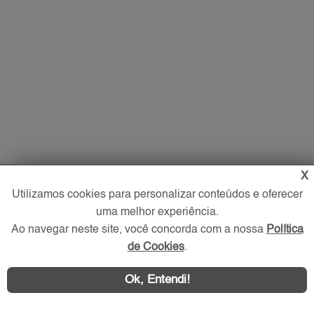
X
Utilizamos cookies para personalizar conteúdos e oferecer
Imóveis
uma melhor experiência.
Ao navegar neste site, você concorda com a nossa
Política
Comprar
de Cookies
.
Alugar
Imóveis Novos
Ok, Entendi!
Imobiliária
O que procura?