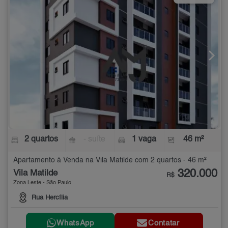
2 quartos
- suíte
1 vaga
46 m²
Apartamento à Venda na Vila Matilde com 2 quartos - 46 m²
320.000
Vila Matilde
R$
Zona Leste - São Paulo
Rua Hercília
WhatsApp
Contatar