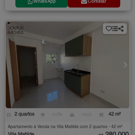
WhatsApp
Contatar
2 quartos
- suíte
- vaga
42 m²
Apartamento à Venda na Vila Matilde com 2 quartos - 42 m²
280.000
Vila Matilde