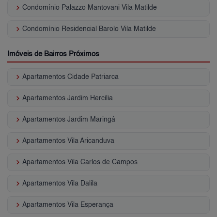
keyboard_arrow_right
Condomínio Palazzo Mantovani Vila Matilde
keyboard_arrow_right
Condomínio Residencial Barolo Vila Matilde
Imóveis de Bairros Próximos
keyboard_arrow_right
Apartamentos Cidade Patriarca
keyboard_arrow_right
Apartamentos Jardim Hercilia
keyboard_arrow_right
Apartamentos Jardim Maringá
keyboard_arrow_right
Apartamentos Vila Aricanduva
keyboard_arrow_right
Apartamentos Vila Carlos de Campos
keyboard_arrow_right
Apartamentos Vila Dalila
keyboard_arrow_right
Apartamentos Vila Esperança