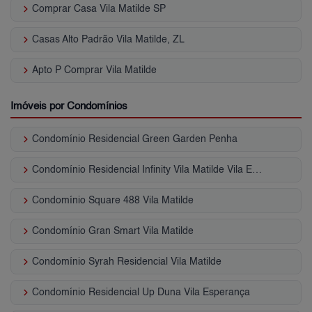
keyboard_arrow_right
Comprar Casa Vila Matilde SP
keyboard_arrow_right
Casas Alto Padrão Vila Matilde, ZL
keyboard_arrow_right
Apto P Comprar Vila Matilde
Imóveis por Condomínios
keyboard_arrow_right
Condomínio Residencial Green Garden Penha
keyboard_arrow_right
Condomínio Residencial Infinity Vila Matilde Vila Esperança
keyboard_arrow_right
Condomínio Square 488 Vila Matilde
keyboard_arrow_right
Condomínio Gran Smart Vila Matilde
keyboard_arrow_right
Condomínio Syrah Residencial Vila Matilde
keyboard_arrow_right
Condomínio Residencial Up Duna Vila Esperança