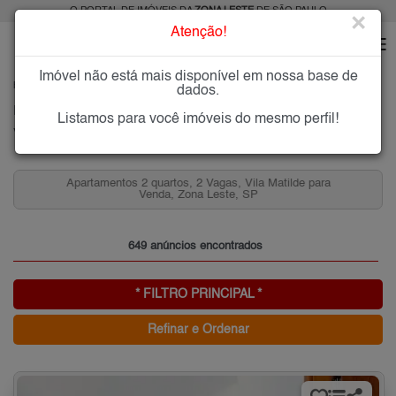
O PORTAL DE IMÓVEIS DA
ZONA LESTE
DE SÃO PAULO
×
Atenção!
Imóvel não está mais disponível em nossa base de
HOME
ZONA LESTE
COMPRAR
VILA MATILDE
dados.
Imóveis à Venda na Vila Matilde, Zona Leste de São Paulo
Listamos para você imóveis do mesmo perfil!
Vila Matilde, Zona Leste
Apartamentos 2 quartos, 2 Vagas, Vila Matilde para
Venda, Zona Leste, SP
649 anúncios encontrados
* FILTRO PRINCIPAL *
Refinar e Ordenar