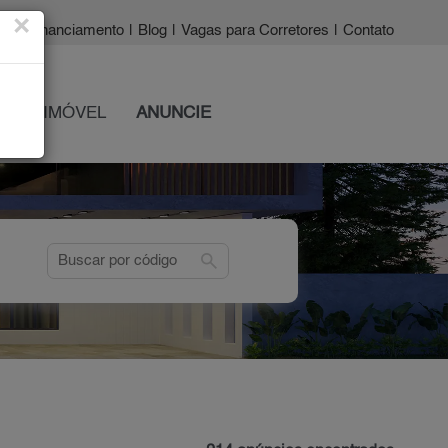
×
a?
|
Financiamento
|
Blog
|
Vagas para Corretores
|
Contato
 SEU IMÓVEL
ANUNCIE
search