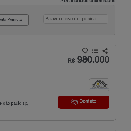
214 anúncios encontrados
eita Permuta
980.000
R$
Contato
e são paulo sp,