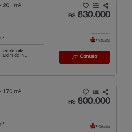
- 201 m²
830.000
R$
m²
, ampla sala,
jardim de in...
Contato
- 170 m²
800.000
R$
m²