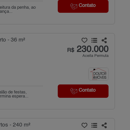
Contato
eitura da penha, ao
ança...
to - 36 m²
230.000
R$
Aceita Permuta
Contato
lão de festas,
rmina espera...
tos - 240 m²