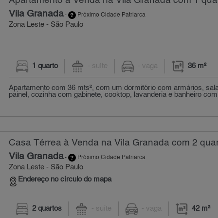
Apartamento à Venda na Vila Granada com 1 quar
Vila Granada
-
Próximo Cidade Patriarca
Zona Leste - São Paulo
1 quarto
- suíte
- vaga
36 m²
Apartamento com 36 mts², com um dormitório com armários, sa
painel, cozinha com gabinete, cooktop, lavanderia e banheiro com 
Casa Térrea à Venda na Vila Granada com 2 quar
Vila Granada
-
Próximo Cidade Patriarca
Zona Leste - São Paulo
Endereço no círculo do mapa
2 quartos
- suíte
- vaga
42 m²