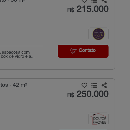
to - 36 m²
215.000
R$
Contato
la espaçosa com
box de vidro e a...
tos - 42 m²
250.000
R$