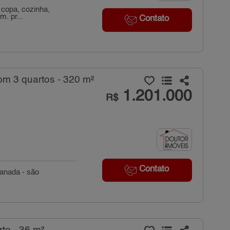
e copa, cozinha,
. pr...
Contato
m 3 quartos - 320 m²
1.201.000
R$
Contato
ranada - são