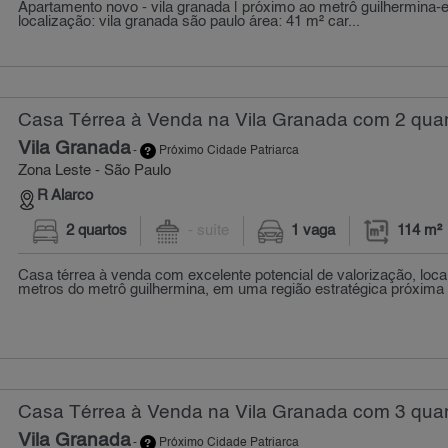
Apartamento novo - vila granada | próximo ao metrô guilhermina
localização: vila granada são paulo área: 41 m² car...
Casa Térrea à Venda na Vila Granada com 2 quar
Vila Granada
-
Próximo Cidade Patriarca
Zona Leste - São Paulo
R Alarco
2 quartos
- suíte
1 vaga
114 m²
Casa térrea à venda com excelente potencial de valorização, loc
metros do metrô guilhermina, em uma região estratégica próxima à 
Casa Térrea à Venda na Vila Granada com 3 quar
Vila Granada
-
Próximo Cidade Patriarca