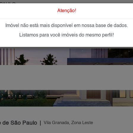
PAULO
O que Procur
Atenção!
Imóvel não está mais disponível em nossa base de dados.
GAR
IMÓVEIS NOVOS
IMOBILIÁRIAS
OFEREÇA
Listamos para você imóveis do mesmo perfil!
e de São Paulo
Vila Granada, Zona Leste