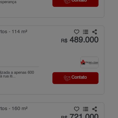
Contato
-esperança
tos - 114 m²
489.000
R$
alizada a apenas 600
rua iti...
Contato
tos - 160 m²
721.000