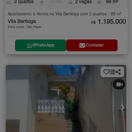
2 quartos
- suíte
2 vagas
89 m²
Apartamento à Venda na Vila Bertioga com 2 quartos - 89 m²
1.195.000
Vila Bertioga
R$
Zona Leste - São Paulo
WhatsApp
Contatar