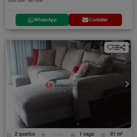
Zona Leste - São Paulo
WhatsApp
Contatar
2 quartos
- suíte
1 vaga
61 m²