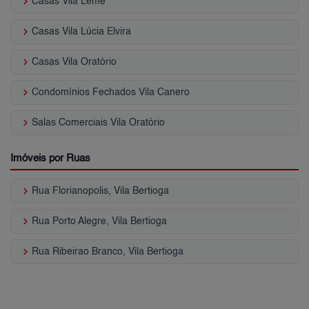
keyboard_arrow_right
Casas Vila Leme
keyboard_arrow_right
Casas Vila Lúcia Elvira
keyboard_arrow_right
Casas Vila Oratório
keyboard_arrow_right
Condomínios Fechados Vila Canero
keyboard_arrow_right
Salas Comerciais Vila Oratório
Imóveis por Ruas
keyboard_arrow_right
Rua Florianopolis, Vila Bertioga
keyboard_arrow_right
Rua Porto Alegre, Vila Bertioga
keyboard_arrow_right
Rua Ribeirao Branco, Vila Bertioga