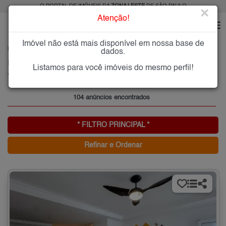
O PORTAL DE IMÓVEIS DA
ZONA LESTE
DE SÃO PAULO
×
Atenção!
Imóvel não está mais disponível em nossa base de
HOME
ZONA LESTE
COMPRAR
VILA BERTIOGA
dados.
Imóveis à Venda na Vila Bertioga, Zona Leste de São Paulo
Listamos para você imóveis do mesmo perfil!
Vila Bertioga, Zona Leste
104 anúncios encontrados
* FILTRO PRINCIPAL *
Refinar e Ordenar