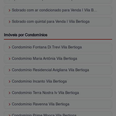
keyboard_arrow_right
Sobrado com ar condicionado para Venda | Vila Bertioga
keyboard_arrow_right
Sobrado com quintal para Venda | Vila Bertioga
Imóveis por Condomínios
keyboard_arrow_right
Condomínio Fontana Di Trevi Vila Bertioga
keyboard_arrow_right
Condomínio Maria Antônia Vila Bertioga
keyboard_arrow_right
Condomínio Residencial Avigliana Vila Bertioga
keyboard_arrow_right
Condomínio Incanto Vila Bertioga
keyboard_arrow_right
Condomínio Terra Nostra Iv Vila Bertioga
keyboard_arrow_right
Condomínio Ravenna Vila Bertioga
keyboard_arrow_right
Condomínio Prime Mooca Vila Bertioga