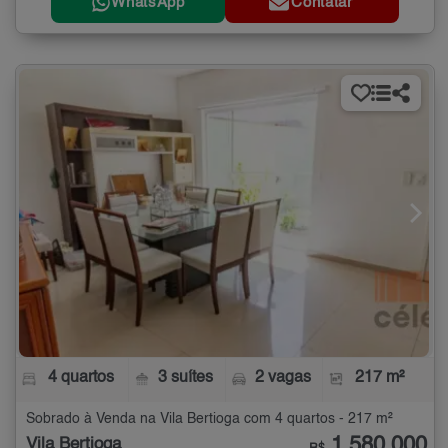
WhatsApp
Contatar
4 quartos
3 suítes
2 vagas
217 m²
Sobrado à Venda na Vila Bertioga com 4 quartos - 217 m²
1.580.000
Vila Bertioga