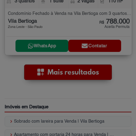
3 quartos
1 suíte
2 vagas
110 m²
Condomínio Fechado à Venda na Vila Bertioga com 3 quartos - 110 m²
788.000
Vila Bertioga
R$
Aceita Permuta
Zona Leste - São Paulo
WhatsApp
Contatar
Imóveis em Destaque
keyboard_arrow_right
Sobrado com lareira para Venda | Vila Bertioga
keyboard_arrow_right
Apartamento com portaria 24 horas para Venda | Vila Bertioga