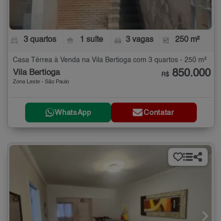
3 quartos
1 suíte
3 vagas
250 m²
Casa Térrea à Venda na Vila Bertioga com 3 quartos - 250 m²
850.000
Vila Bertioga
R$
Zona Leste - São Paulo
WhatsApp
Contatar