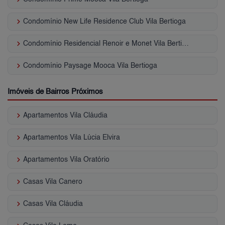
keyboard_arrow_right
Condomínio New Life Residence Club Vila Bertioga
keyboard_arrow_right
Condomínio Residencial Renoir e Monet Vila Bertioga
keyboard_arrow_right
Condomínio Paysage Mooca Vila Bertioga
Imóveis de Bairros Próximos
keyboard_arrow_right
Apartamentos Vila Cláudia
keyboard_arrow_right
Apartamentos Vila Lúcia Elvira
keyboard_arrow_right
Apartamentos Vila Oratório
keyboard_arrow_right
Casas Vila Canero
keyboard_arrow_right
Casas Vila Cláudia