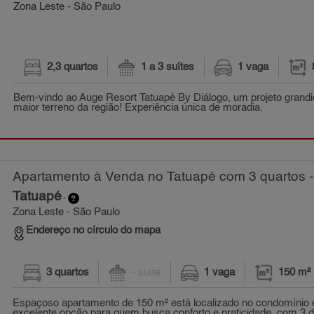
Zona Leste - São Paulo
2,3 quartos
1 a 3 suítes
1 vaga
Bem-vindo ao Auge Resort Tatuapé By Diálogo, um projeto grandi
maior terreno da região! Experiência única de moradia.
Apartamento à Venda no Tatuapé com 3 quartos -
Tatuapé
-
Zona Leste - São Paulo
Endereço no círculo do mapa
3 quartos
- suíte
1 vaga
150 m²
Espaçoso apartamento de 150 m² está localizado no condomínio ed
excelente opção para quem busca conforto e praticidade. com 3 do