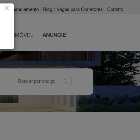
×
a?
|
Financiamento
|
Blog
|
Vagas para Corretores
|
Contato
 SEU IMÓVEL
ANUNCIE
search