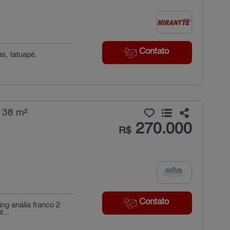
Contato
s, tatuapé.
 38 m²
270.000
R$
Contato
ng anália franco 2
...