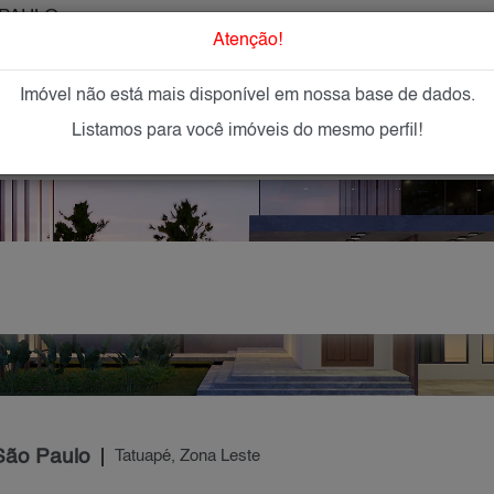
PAULO
O que Procur
Atenção!
Imóvel não está mais disponível em nossa base de dados.
GAR
IMÓVEIS NOVOS
IMOBILIÁRIAS
OFEREÇA
Listamos para você imóveis do mesmo perfil!
São Paulo
Tatuapé, Zona Leste