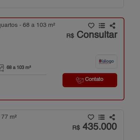
artos - 68 a 103 m²
Consultar
R$
68 a 103 m²
Contato
 77 m²
435.000
R$