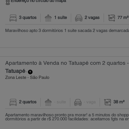
Endereço no círculo do mapa
3 quartos
1 suíte
2 vagas
77 m²
Maravilhoso apto 3 dormitórios 1 suite sacada 2 vagas demarcada
Apartamento à Venda no Tatuapé com 2 quartos -
Tatuapé
-
Zona Leste - São Paulo
2 quartos
- suíte
- vaga
38 m²
Apartamento maravilhoso pronto pra morar! a 5 minutos do shoppi
dormitórios a partir de r$ 270.000 facilidades: aceitamos fgts na ent