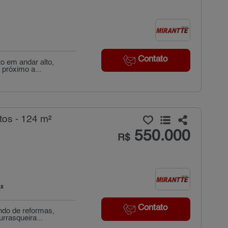
Contato
o em andar alto,
 próximo a...
tos - 124 m²
550.000
R$
²
Contato
ndo de reformas,
urrasqueira...