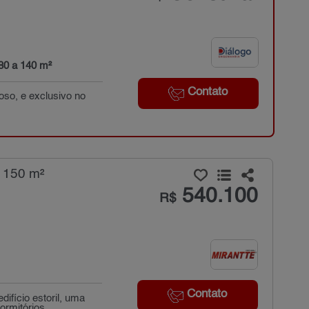
80 a 140 m²
Contato
oso, e exclusivo no
 150 m²
540.100
R$
Contato
ifício estoril, uma
rmitórios...