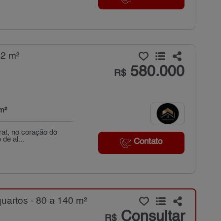
82 m²
580.000
R$
m²
rat, no coração do
de al...
Contato
artos - 80 a 140 m²
Consultar
R$