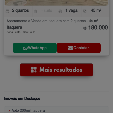
2 quartos
- suíte
1 vaga
45 m²
Apartamento à Venda em Itaquera com 2 quartos - 45 m²
180.000
Itaquera
R$
Zona Leste - São Paulo
WhatsApp
Contatar
Imóveis em Destaque
keyboard_arrow_right
Apto 200mil Itaquera