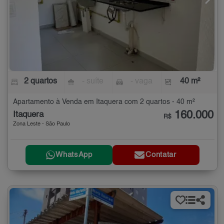
2 quartos
- suíte
- vaga
40 m²
Apartamento à Venda em Itaquera com 2 quartos - 40 m²
160.000
Itaquera
R$
Zona Leste - São Paulo
WhatsApp
Contatar