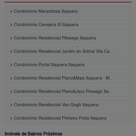
keyboard_arrow_right
Condomínio Marambaia Itaquera
keyboard_arrow_right
Condomínio Cerejeira III Itaquera
keyboard_arrow_right
Condomínio Residencial Pêssego Itaquera
keyboard_arrow_right
Condomínio Residencial Jardim do Sobral Vila Carmosina
keyboard_arrow_right
Condomínio Portal Itaquera Itaquera
keyboard_arrow_right
Condomínio Residencial Plano&Mais Itaquera - Marabá Vila Carmosina
keyboard_arrow_right
Condomínio Residencial Plano&Jacu Pessego Itaquera
keyboard_arrow_right
Condomínio Residencial Van Gogh Itaquera
keyboard_arrow_right
Condomínio Residencial Pinheiro Preto Itaquera
Imóveis de Bairros Próximos