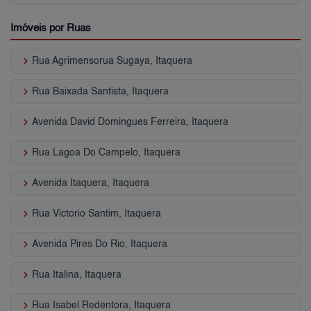
Imóveis por Ruas
keyboard_arrow_right
Rua Agrimensorua Sugaya, Itaquera
keyboard_arrow_right
Rua Baixada Santista, Itaquera
keyboard_arrow_right
Avenida David Domingues Ferreira, Itaquera
keyboard_arrow_right
Rua Lagoa Do Campelo, Itaquera
keyboard_arrow_right
Avenida Itaquera, Itaquera
keyboard_arrow_right
Rua Victorio Santim, Itaquera
keyboard_arrow_right
Avenida Pires Do Rio, Itaquera
keyboard_arrow_right
Rua Italina, Itaquera
keyboard_arrow_right
Rua Isabel Redentora, Itaquera