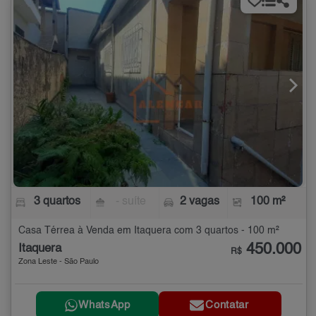
3 quartos
- suíte
2 vagas
100 m²
Casa Térrea à Venda em Itaquera com 3 quartos - 100 m²
450.000
Itaquera
R$
Zona Leste - São Paulo
WhatsApp
Contatar