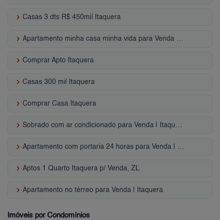
keyboard_arrow_right
Casas 3 dts R$ 450mil Itaquera
keyboard_arrow_right
Apartamento minha casa minha vida para Venda | Itaquera
keyboard_arrow_right
Comprar Apto Itaquera
keyboard_arrow_right
Casas 300 mil Itaquera
keyboard_arrow_right
Comprar Casa Itaquera
keyboard_arrow_right
Sobrado com ar condicionado para Venda | Itaquera
keyboard_arrow_right
Apartamento com portaria 24 horas para Venda | Itaquera
keyboard_arrow_right
Aptos 1 Quarto Itaquera p/ Venda, ZL
keyboard_arrow_right
Apartamento no térreo para Venda | Itaquera
Imóveis por Condomínios