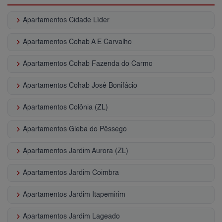
keyboard_arrow_right
Apartamentos Cidade Líder
keyboard_arrow_right
Apartamentos Cohab A E Carvalho
keyboard_arrow_right
Apartamentos Cohab Fazenda do Carmo
keyboard_arrow_right
Apartamentos Cohab José Bonifácio
keyboard_arrow_right
Apartamentos Colônia (ZL)
keyboard_arrow_right
Apartamentos Gleba do Pêssego
keyboard_arrow_right
Apartamentos Jardim Aurora (ZL)
keyboard_arrow_right
Apartamentos Jardim Coimbra
keyboard_arrow_right
Apartamentos Jardim Itapemirim
keyboard_arrow_right
Apartamentos Jardim Lageado