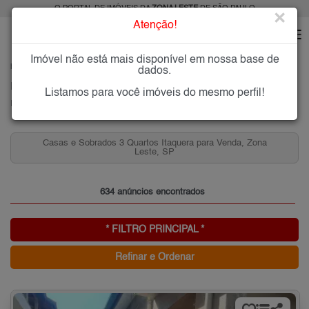
O PORTAL DE IMÓVEIS DA
ZONA LESTE
DE SÃO PAULO
×
Atenção!
Imóvel não está mais disponível em nossa base de
HOME
ZONA LESTE
COMPRAR
ITAQUERA
dados.
Imóveis à Venda em Itaquera, Zona Leste de São Paulo
Listamos para você imóveis do mesmo perfil!
Itaquera, Zona Leste
Casas e Sobrados 3 Quartos Itaquera para Venda, Zona
Leste, SP
634 anúncios encontrados
* FILTRO PRINCIPAL *
Refinar e Ordenar