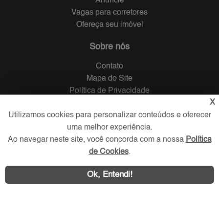
Anuncie
Vagas para corretores
Ofereça seu imóvel
Sobre nós
Contato
Mapa do Site
Política de Privacidade
X
Trabalhe Conosco
Utilizamos cookies para personalizar conteúdos e oferecer
Verificada por
uma melhor experiência.
Ao navegar neste site, você concorda com a nossa
Política
de Cookies
.
Redes Sociais
Ok, Entendi!