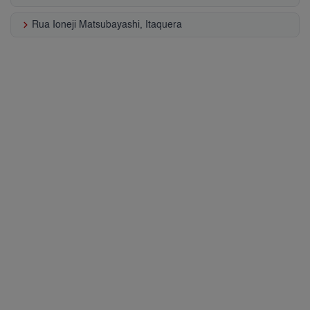
keyboard_arrow_right
Rua Ioneji Matsubayashi, Itaquera