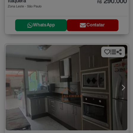
290.000
Itaquera
R$
Zona Leste - São Paulo
WhatsApp
Contatar