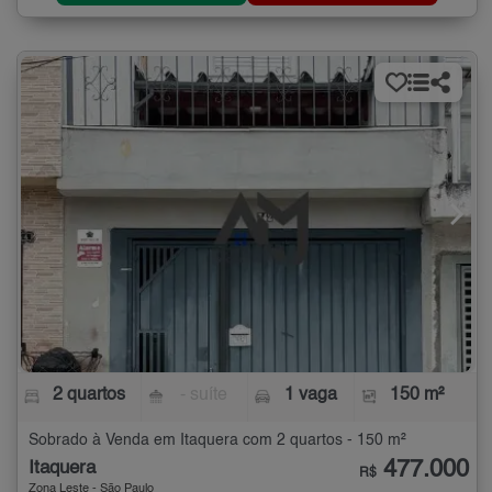
2 quartos
- suíte
1 vaga
150 m²
Sobrado à Venda em Itaquera com 2 quartos - 150 m²
477.000
Itaquera
R$
Zona Leste - São Paulo