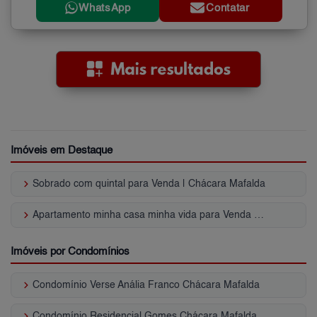
WhatsApp
Contatar
Imóveis em Destaque
keyboard_arrow_right
Sobrado com quintal para Venda | Chácara Mafalda
keyboard_arrow_right
Apartamento minha casa minha vida para Venda | Chácara Mafalda
Imóveis por Condomínios
keyboard_arrow_right
Condomínio Verse Anália Franco Chácara Mafalda
keyboard_arrow_right
Condomínio Residencial Gomes Chácara Mafalda