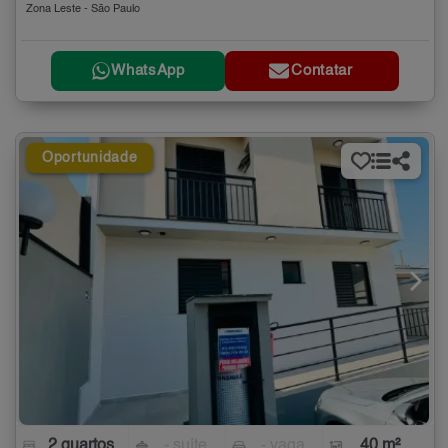
Zona Leste - São Paulo
WhatsApp
Contatar
Oportunidade
2 quartos
- suíte
- vaga
40 m²