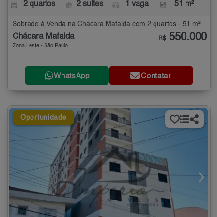
2 quartos
2 suítes
1 vaga
51 m²
Sobrado à Venda na Chácara Mafalda com 2 quartos - 51 m²
550.000
Chácara Mafalda
R$
Zona Leste - São Paulo
WhatsApp
Contatar
Oportunidade