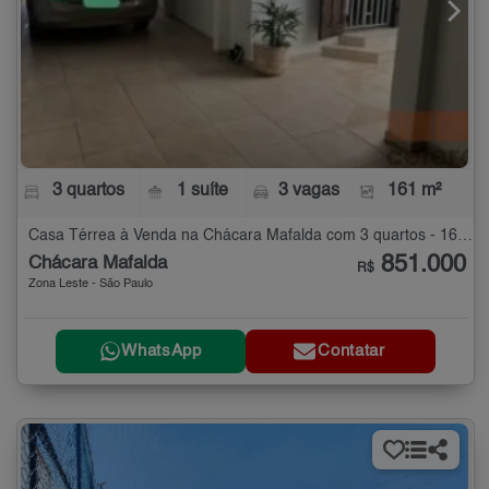
3 quartos
1 suíte
3 vagas
161 m²
Casa Térrea à Venda na Chácara Mafalda com 3 quartos - 161 m²
851.000
Chácara Mafalda
R$
Zona Leste - São Paulo
WhatsApp
Contatar