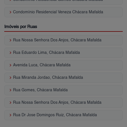
keyboard_arrow_right
Condomínio Residencial Veneza Chácara Mafalda
Imóveis por Ruas
keyboard_arrow_right
Rua Nossa Senhora Dos Anjos, Chácara Mafalda
keyboard_arrow_right
Rua Eduardo Lima, Chácara Mafalda
keyboard_arrow_right
Avenida Luca, Chácara Mafalda
keyboard_arrow_right
Rua Miranda Jordao, Chácara Mafalda
keyboard_arrow_right
Rua Gomes, Chácara Mafalda
keyboard_arrow_right
Rua Nossa Senhora Dos Anjos, Chácara Mafalda
keyboard_arrow_right
Rua Dr Jose Domingos Ruiz, Chácara Mafalda