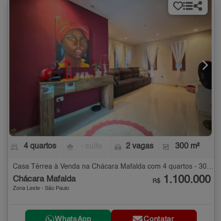
4 quartos
- suíte
2 vagas
300 m²
Casa Térrea à Venda na Chácara Mafalda com 4 quartos - 300 m²
1.100.000
Chácara Mafalda
R$
Zona Leste - São Paulo
WhatsApp
Contatar