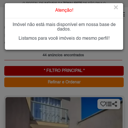
O PORTAL DE IMÓVEIS DA
ZONA LESTE
DE SÃO PAULO
×
Atenção!
Imóvel não está mais disponível em nossa base de
HOME
ZONA LESTE
COMPRAR
CHÁCARA MAFALDA
dados.
Imóveis à Venda na Chácara Mafalda, Zona Leste de São Paulo
Listamos para você imóveis do mesmo perfil!
Chácara Mafalda, Zona Leste
44 anúncios encontrados
* FILTRO PRINCIPAL *
Refinar e Ordenar