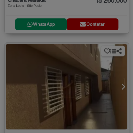
260.000
Chácara Mafalda
R$
Zona Leste - São Paulo
WhatsApp
Contatar