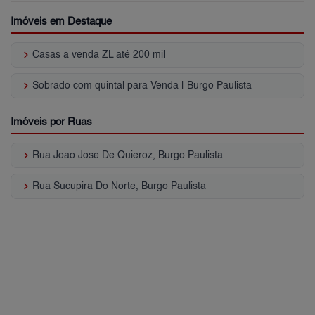
Imóveis em Destaque
keyboard_arrow_right
Casas a venda ZL até 200 mil
keyboard_arrow_right
Sobrado com quintal para Venda | Burgo Paulista
Imóveis por Ruas
keyboard_arrow_right
Rua Joao Jose De Quieroz, Burgo Paulista
keyboard_arrow_right
Rua Sucupira Do Norte, Burgo Paulista