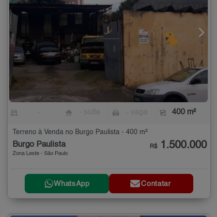
-
- suíte
- vaga
400 m²
Terreno à Venda no Burgo Paulista - 400 m²
1.500.000
Burgo Paulista
R$
Zona Leste - São Paulo
WhatsApp
Contatar