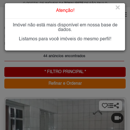
O PORTAL DE IMÓVEIS DA
ZONA LESTE
DE SÃO PAULO
×
Atenção!
Imóvel não está mais disponível em nossa base de
HOME
ZONA LESTE
COMPRAR
BURGO PAULISTA
dados.
Imóveis à Venda no Burgo Paulista, Zona Leste de São Paulo
Listamos para você imóveis do mesmo perfil!
Burgo Paulista, Zona Leste
44 anúncios encontrados
* FILTRO PRINCIPAL *
Refinar e Ordenar