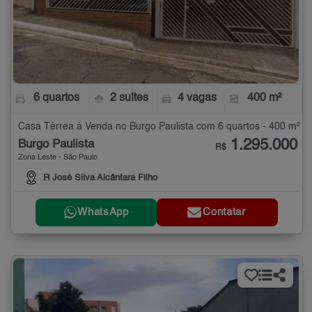
6 quartos
2 suítes
4 vagas
400 m²
Casa Térrea à Venda no Burgo Paulista com 6 quartos - 400 m²
1.295.000
Burgo Paulista
R$
Zona Leste - São Paulo
R José Silva Alcântara Filho
WhatsApp
Contatar