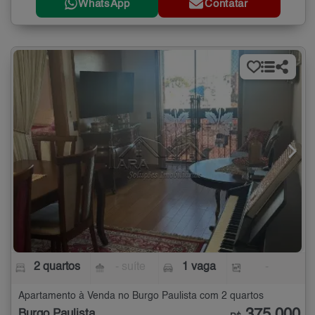
WhatsApp
Contatar
2 quartos
- suíte
1 vaga
-
Apartamento à Venda no Burgo Paulista com 2 quartos
Burgo Paulista