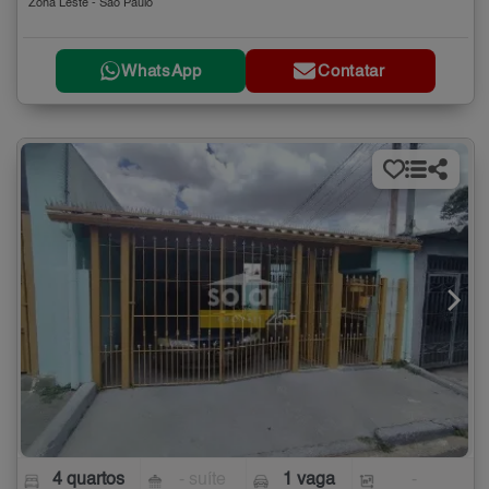
Zona Leste - São Paulo
WhatsApp
Contatar
4 quartos
- suíte
1 vaga
-