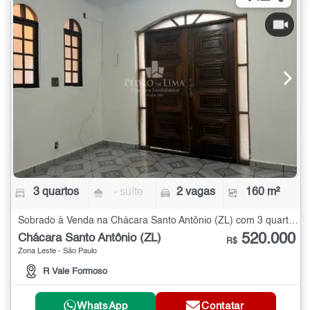
3 quartos
- suíte
2 vagas
160 m²
Sobrado à Venda na Chácara Santo Antônio (ZL) com 3 quartos - 160 m²
520.000
Chácara Santo Antônio (ZL)
R$
Zona Leste - São Paulo
R Vale Formoso
WhatsApp
Contatar