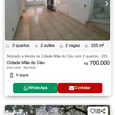
2 quartos
2 suítes
2 vagas
225 m²
Sobrado à Venda na Cidade Mãe do Céu com 2 quartos - 225 m²
700.000
Cidade Mãe do Céu
R$
Zona Leste - São Paulo
R Ipiguá
WhatsApp
Contatar