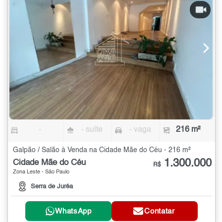
-
- suíte
- vaga
216 m²
Galpão / Salão à Venda na Cidade Mãe do Céu - 216 m²
1.300.000
Cidade Mãe do Céu
R$
Zona Leste - São Paulo
Serra de Juréa
WhatsApp
Contatar