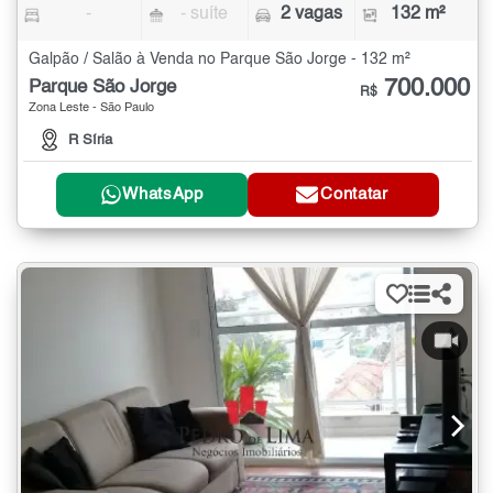
-
- suíte
2 vagas
132 m²
Galpão / Salão à Venda no Parque São Jorge - 132 m²
700.000
Parque São Jorge
R$
Zona Leste - São Paulo
R Síria
WhatsApp
Contatar