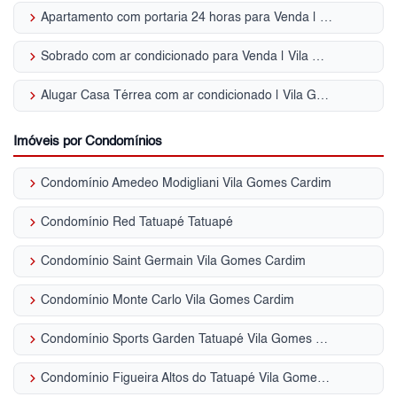
keyboard_arrow_right
Apartamento com portaria 24 horas para Venda | Vila Gomes Cardim
keyboard_arrow_right
Sobrado com ar condicionado para Venda | Vila Gomes Cardim
keyboard_arrow_right
Alugar Casa Térrea com ar condicionado | Vila Gomes Cardim
Imóveis por Condomínios
keyboard_arrow_right
Condomínio Amedeo Modigliani Vila Gomes Cardim
keyboard_arrow_right
Condomínio Red Tatuapé Tatuapé
keyboard_arrow_right
Condomínio Saint Germain Vila Gomes Cardim
keyboard_arrow_right
Condomínio Monte Carlo Vila Gomes Cardim
keyboard_arrow_right
Condomínio Sports Garden Tatuapé Vila Gomes Cardim
keyboard_arrow_right
Condomínio Figueira Altos do Tatuapé Vila Gomes Cardim