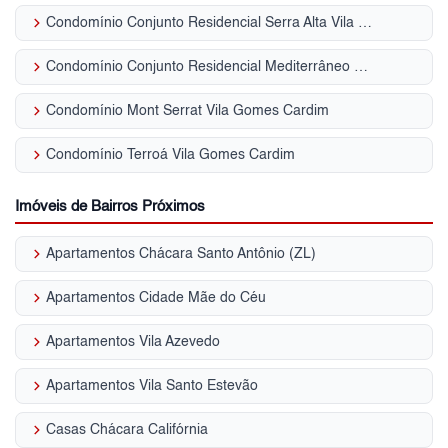
keyboard_arrow_right
Condomínio Conjunto Residencial Serra Alta Vila Gomes Cardim
keyboard_arrow_right
Condomínio Conjunto Residencial Mediterrâneo Vila Gomes Cardim
keyboard_arrow_right
Condomínio Mont Serrat Vila Gomes Cardim
keyboard_arrow_right
Condomínio Terroá Vila Gomes Cardim
Imóveis de Bairros Próximos
keyboard_arrow_right
Apartamentos Chácara Santo Antônio (ZL)
keyboard_arrow_right
Apartamentos Cidade Mãe do Céu
keyboard_arrow_right
Apartamentos Vila Azevedo
keyboard_arrow_right
Apartamentos Vila Santo Estevão
keyboard_arrow_right
Casas Chácara Califórnia