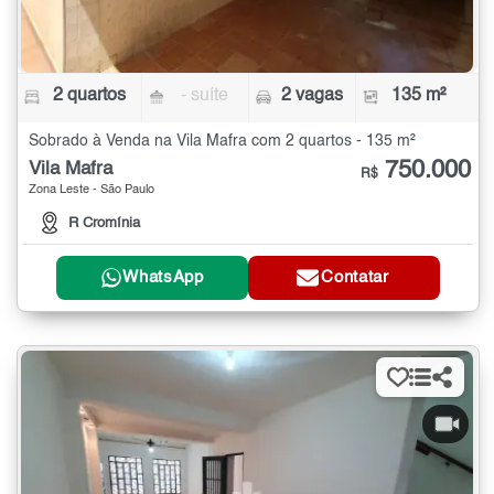
2 quartos
- suíte
2 vagas
135 m²
Sobrado à Venda na Vila Mafra com 2 quartos - 135 m²
750.000
Vila Mafra
R$
Zona Leste - São Paulo
R Cromínia
WhatsApp
Contatar