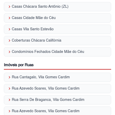
keyboard_arrow_right
Casas Chácara Santo Antônio (ZL)
keyboard_arrow_right
Casas Cidade Mãe do Céu
keyboard_arrow_right
Casas Vila Santo Estevão
keyboard_arrow_right
Coberturas Chácara Califórnia
keyboard_arrow_right
Condomínios Fechados Cidade Mãe do Céu
Imóveis por Ruas
keyboard_arrow_right
Rua Cantagalo, Vila Gomes Cardim
keyboard_arrow_right
Rua Azevedo Soares, Vila Gomes Cardim
keyboard_arrow_right
Rua Serra De Braganca, Vila Gomes Cardim
keyboard_arrow_right
Rua Azevedo Soares, Vila Gomes Cardim