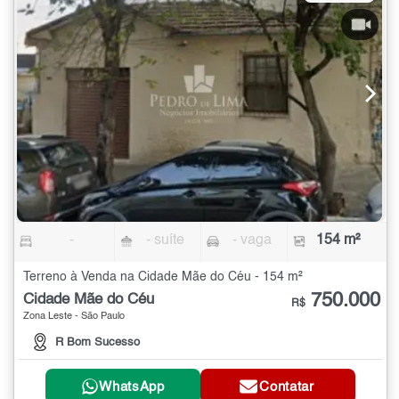
-
- suíte
- vaga
154 m²
Terreno à Venda na Cidade Mãe do Céu - 154 m²
750.000
Cidade Mãe do Céu
R$
Zona Leste - São Paulo
R Bom Sucesso
WhatsApp
Contatar